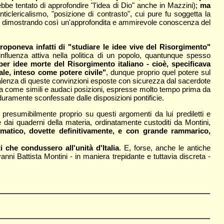
bbe tentato di approfondire "l'idea di Dio" anche in Mazzini);
ma
nticlericalismo, "posizione di contrasto", cui pure fu soggetta la
lo, dimostrando così un'approfondita e ammirevole conoscenza del
proponeva infatti di "studiare le idee vive del Risorgimento"
nfluenza attiva nella politica di un popolo, quantunque spesso
per idee morte del Risorgimento italiano - cioè, specificava
ale, inteso come potere civile"
, dunque proprio quel potere sul
a valenza di queste convinzioni esposte con sicurezza dal sacerdote
 a come simili e audaci posizioni, espresse molto tempo prima da
o duramente sconfessate dalle disposizioni pontificie.
presumibilmente proprio su questi argomenti da lui prediletti e
e dai quaderni della materia, ordinatamente custoditi da Montini,
omatico, dovette definitivamente, e con grande rammarico,
 che condussero all'unità d'Italia
. E, forse, anche le antiche
anni Battista Montini - in maniera trepidante e tuttavia discreta -