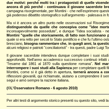
due motivi: perché molti tra i protagonisti di quelle vicend
ancora di più perché - continuava il giovane sacerdote bres
campagna risorgimentale, per Montini - che nell'esprimere quest
già poderoso dibattito storiografico sull'argomento - palesava in 
Ma vi è ancora un altro punto nelle osservazioni sul Risorgime
distinguendole da quelle che concepiva come "idee morte
inconsapevolmente possedute", e dunque "l'idea socialista - ne
Montini "quelle che storicamente, di fatto non funzionano pi
quale si era retto per secoli lo Stato pontificio e che fu l'ultim
bresciano,
bisogna rammentare che, in quegli anni, la quest
alcuni religiosi e patrioti "conciliatoristi" - tra questi, padre Lu
Il giovane sacerdote intendeva dunque completare i suoi studi 
approfonditi. Nell'anno accademico successivo continuò infatti a
"l'esame dal 1861 al 1870 sulla questione romana".
Nel mar
interrompere i suoi studi alla Sapienza
per completare quelli fil
Montini, come si è già detto in apertura,
tornerà ancora a com
riflessioni giovanili, qui richiamate, aiutano a comprendere il se
seguì e amò sempre la nazione italiana.
(©L'Osservatore Romano - 6 agosto 2010)
Per altri testi di argomento storico presenti su questo sito, vedi 