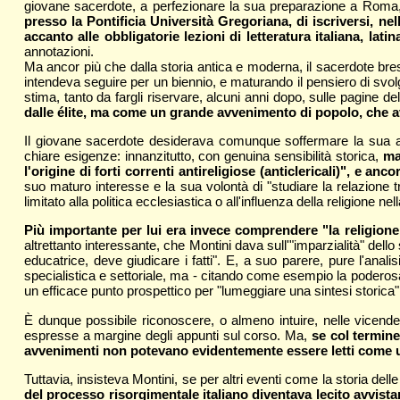
giovane sacerdote, a perfezionare la sua preparazione a Roma
presso la Pontificia Università Gregoriana, di iscriversi, ne
accanto alle obbligatorie lezioni di letteratura italiana, lati
annotazioni.
Ma ancor più che dalla storia antica e moderna, il sacerdote bres
intendeva seguire per un biennio, e maturando il pensiero di svolg
stima, tanto da fargli riservare, alcuni anni dopo, sulle pagine de
dalle élite, ma come un grande avvenimento di popolo, che a
Il giovane sacerdote desiderava comunque soffermare la sua atte
chiare esigenze: innanzitutto, con genuina sensibilità storica,
ma
l'origine di forti correnti antireligiose (anticlericali)", e 
suo maturo interesse e la sua volontà di "studiare la relazione 
limitato alla politica ecclesiastica o all'influenza della religione nel
Più importante per lui era invece comprendere "la religione 
altrettanto interessante, che Montini dava sull'"imparzialità" dell
educatrice, deve giudicare i fatti". E, a suo parere, pure l'anal
specialistica e settoriale, ma - citando come esempio la podero
un efficace punto prospettico per "lumeggiare una sintesi storica"
È dunque possibile riconoscere, o almeno intuire, nelle vicende 
espresse a margine degli appunti sul corso. Ma,
se col termine 
avvenimenti non potevano evidentemente essere letti come u
Tuttavia, insisteva Montini, se per altri eventi come la storia dell
del processo risorgimentale italiano diventava lecito avvista