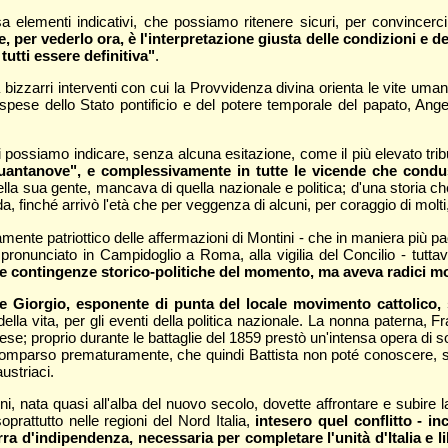
a elementi indicativi, che possiamo ritenere sicuri, per convincerci 
, per vederlo ora, è l'interpretazione giusta delle condizioni e d
utti essere definitiva"
.
ta bizzarri interventi con cui la Provvidenza divina orienta le vite uma
a spese dello Stato pontificio e del potere temporale del papato, A
 possiamo indicare, senza alcuna esitazione, come il più elevato trib
quantanove", e complessivamente in tutte le vicende che conduss
lla sua gente, mancava di quella nazionale e politica; d'una storia ch
a, finché arrivò l'età che per veggenza di alcuni, per coraggio di molti,
amente patriottico delle affermazioni di Montini - che in maniera più pa
so pronunciato in Campidoglio a Roma, alla vigilia del Concilio - tutta
le contingenze storico-politiche del momento, ma aveva radici m
re Giorgio, esponente di punta del locale movimento cattolico, s
lla vita, per gli eventi della politica nazionale. La nonna paterna, Fr
; proprio durante le battaglie del 1859 prestò un'intensa opera di socc
omparso prematuramente, che quindi Battista non poté conoscere, si e
ustriaci.
i, nata quasi all'alba del nuovo secolo, dovette affrontare e subire 
oprattutto nelle regioni del Nord Italia,
intesero quel conflitto - i
ra d'indipendenza, necessaria per completare l'unità d'Italia e li