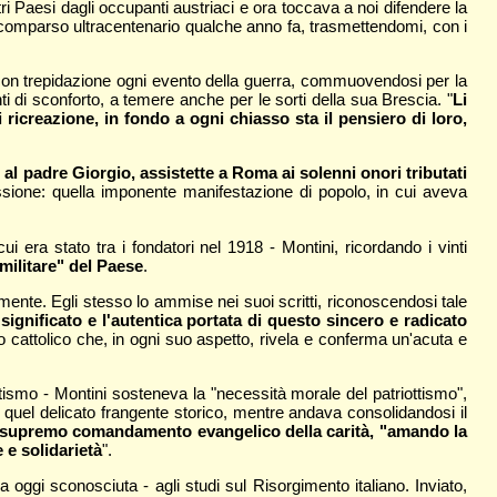
ri Paesi dagli occupanti austriaci e ora toccava a noi difendere la
scomparso ultracentenario qualche anno fa, trasmettendomi, con i
uì con trepidazione ogni evento della guerra, commuovendosi per la
ti di sconforto, a temere anche per le sorti della sua Brescia. "
Li
 ricreazione, in fondo a ogni chiasso sta il pensiero di loro,
 al padre Giorgio, assistette a Roma ai solenni onori tributati
ressione: quella imponente manifestazione di popolo, in cui aveva
era stato tra i fondatori nel 1918 - Montini, ricordando i vinti
 militare" del Paese
.
mente. Egli stesso lo ammise nei suoi scritti, riconoscendosi tale
ignificato e l'autentica portata di questo sincero e radicato
ismo cattolico che, in ogni suo aspetto, rivela e conferma un'acuta e
tismo - Montini sosteneva la "necessità morale del patriottismo",
 quel delicato frangente storico, mentre andava consolidandosi il
dal supremo comandamento evangelico della carità, "amando la
 e solidarietà
".
 oggi sconosciuta - agli studi sul Risorgimento italiano. Inviato,