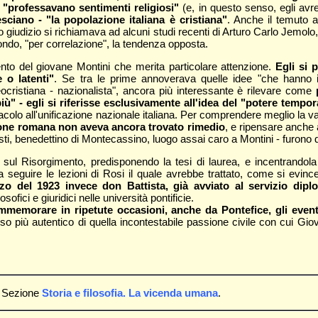
e "professavano sentimenti religiosi"
(e, in questo senso, egli avre
ciano - "la popolazione italiana è cristiana"
. Anche il temuto a
o giudizio si richiamava ad alcuni studi recenti di Arturo Carlo Jemo
fondo, "per correlazione", la tendenza opposta.
nto del giovane Montini che merita particolare attenzione.
Egli si 
 o latenti"
. Se tra le prime annoverava quelle idee "che hanno i
ocristiana - nazionalista", ancora più interessante è rilevare come
ù" - egli si riferisse esclusivamente all'idea del "potere tempor
o ostacolo all'unificazione nazionale italiana. Per comprendere meglio l
ione romana non aveva ancora trovato rimedio
, e ripensare anche
igi Tosti, benedettino di Montecassino, luogo assai caro a Montini - furon
sul Risorgimento, predisponendo la tesi di laurea, e incentrandola 
 seguire le lezioni di Rosi il quale avrebbe trattato, come si evinc
zo del 1923 invece don Battista, già avviato al servizio dipl
osofici e giuridici nelle università pontificie.
memorare in ripetute occasioni, anche da Pontefice, gli eventi
nso più autentico di quella incontestabile passione civile con cui Giov
la Sezione
Storia e filosofia. La vicenda umana
.