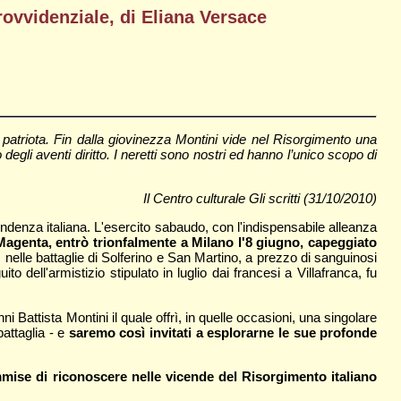
rovvidenziale, di Eliana Versace
 patriota. Fin dalla giovinezza Montini vide nel Risorgimento una
li aventi diritto. I neretti sono nostri ed hanno l’unico scopo di
Il Centro culturale Gli scritti (31/10/2010)
endenza italiana. L'esercito sabaudo, con l'indispensabile alleanza
 Magenta, entrò trionfalmente a Milano l'8 giugno, capeggiato
no, nelle battaglie di Solferino e San Martino, a prezzo di sanguinosi
dell'armistizio stipulato in luglio dai francesi a Villafranca, fu
 Battista Montini il quale offrì, in quelle occasioni, una singolare
battaglia - e
saremo così invitati a esplorarne le sue profonde
mise di riconoscere nelle vicende del Risorgimento italiano