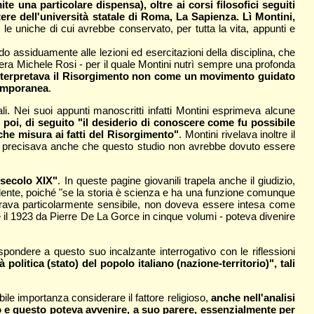
te una particolare dispensa), oltre ai corsi filosofici seguiti
tere dell'università statale di Roma, La Sapienza. Lì Montini,
, le uniche di cui avrebbe conservato, per tutta la vita, appunti e
o assiduamente alle lezioni ed esercitazioni della disciplina, che
o era Michele Rosi - per il quale Montini nutrì sempre una profonda
nterpretava il Risorgimento non come un movimento guidato
temporanea
.
i. Nei suoi appunti manoscritti infatti Montini esprimeva alcune
i" poi, di seguito "il desiderio di conoscere come fu possibile
alche misura ai fatti del Risorgimento"
. Montini rivelava inoltre il
", ma precisava anche che questo studio non avrebbe dovuto essere
 secolo XIX"
. In queste pagine giovanili trapela anche il giudizio,
 studente, poiché "se la storia è scienza e ha una funzione comunque
imostrava particolarmente sensibile, non doveva essere intesa come
e il 1923 da Pierre De La Gorce in cinque volumi - poteva divenire
spondere a questo suo incalzante interrogativo con le riflessioni
politica (stato) del popolo italiano (nazione-territorio)", tali
bile importanza considerare il fattore religioso,
anche nell'analisi
oso e questo poteva avvenire, a suo parere, essenzialmente per