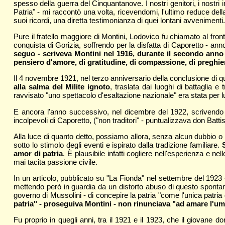
spesso della guerra del Cinquantanove. I nostri genitori, i nostri
Patria" - mi raccontò una volta, ricevendomi, l'ultimo reduce d
suoi ricordi, una diretta testimonianza di quei lontani avvenimenti.
Pure il fratello maggiore di Montini, Lodovico fu chiamato al fro
conquista di Gorizia, soffrendo per la disfatta di Caporetto - ann
seguo - scriveva Montini nel 1916, durante il secondo anno di
pensiero d'amore, di gratitudine, di compassione, di preghie
Il 4 novembre 1921, nel terzo anniversario della conclusione di quel 
alla salma del Milite ignoto
, traslata dai luoghi di battaglia 
ravvisato "uno spettacolo d'esaltazione nazionale" era stata per l
E ancora l'anno successivo, nel dicembre del 1922, scrivendo su
incolpevoli di Caporetto, ("non traditori" - puntualizzava don Batt
Alla luce di quanto detto, possiamo allora, senza alcun dubbio o 
sotto lo stimolo degli eventi e ispirato dalla tradizione familiare.
amor di patria
. È plausibile infatti cogliere nell'esperienza e ne
mai tacita passione civile.
In un articolo, pubblicato su "La Fionda" nel settembre del 1923
mettendo però in guardia da un distorto abuso di questo spontane
governo di Mussolini - di concepire la patria "come l'unica patr
patria" - proseguiva Montini - non rinunciava "ad amare l'uma
Fu proprio in quegli anni, tra il 1921 e il 1923, che il giovane 