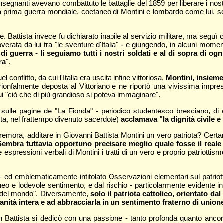
 insegnanti avevano combattuto le battaglie del 1859 per liberare i nost
ella prima guerra mondiale, coetaneo di Montini e lombardo come lui, 
nte. Battista invece fu dichiarato inabile al servizio militare, ma seg
overata da lui tra "le sventure d'Italia" - e giungendo, in alcuni momen
 guerra - li seguiamo tutti i nostri soldati e al di sopra di ogni
ra
".
conflitto, da cui l'Italia era uscita infine vittoriosa,
Montini, insieme
e trionfalmente deposta al Vittoriano e ne riportò una vivissima imp
ui "ciò che di più grandioso si poteva immaginare".
lle pagine de "La Fionda" - periodico studentesco bresciano, di cui 
ista, nel frattempo divenuto sacerdote)
acclamava "la dignità civile e
remora, additare in Giovanni Battista Montini un vero patriota? Certa
Sembra tuttavia opportuno precisare meglio quale fosse il reale s
lle espressioni verbali di Montini i tratti di un vero e proprio patriott
 - ed emblematicamente intitolato Osservazioni elementari sul patriot
o e lodevole sentimento, e dal rischio - particolarmente evidente in
ia del mondo". Diversamente,
solo il patriota cattolico, orientato 
nità intera e ad abbracciarla in un sentimento fraterno di unione
don Battista si dedicò con una passione - tanto profonda quanto ancora