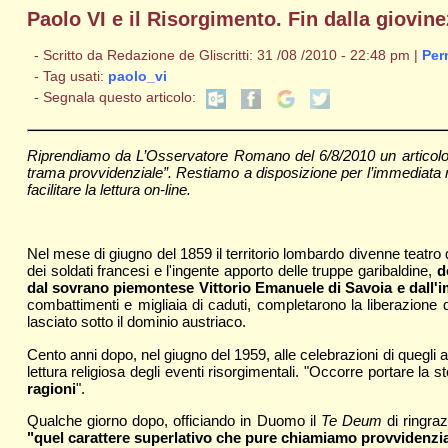
Paolo VI e il Risorgimento. Fin dalla giovin
- Scritto da Redazione de Gliscritti: 31 /08 /2010 - 22:48 pm |
Per
- Tag usati:
paolo_vi
- Segnala questo articolo:
Riprendiamo da L’Osservatore Romano del 6/8/2010 un articolo scr
trama provvidenziale”. Restiamo a disposizione per l’immediata ri
facilitare la lettura on-line.
Nel mese di giugno del 1859 il territorio lombardo divenne teatro 
dei soldati francesi e l'ingente apporto delle truppe garibaldine,
d
dal sovrano piemontese Vittorio Emanuele di Savoia e dall'i
combattimenti e migliaia di caduti, completarono la liberazione d
lasciato sotto il dominio austriaco.
Cento anni dopo, nel giugno del 1959, alle celebrazioni di quegli a
lettura religiosa degli eventi risorgimentali. "Occorre portare la s
ragioni
".
Qualche giorno dopo, officiando in Duomo il
Te Deum
di ringraz
"quel carattere superlativo che pure chiamiamo provvidenzi