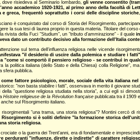
, dove risiedeva al Seminario lombardo,
gli venne consentito (trami
ll'anno accademico 1920-1921, al primo anno della facoltà di Let
na e greca, frequentò soprattutto i corsi delle discipline storiche
ciano è conquistato dal corso di Storia del Risorgimento, partecipand
ere la sua tesi di laurea proprio in questa materia. Titolare del cors
lla rivista della Fuci "Studium", un "tributo d'ammirazione" - il quale
i
veva dato un contributo decisivo alla formazione dell'Italia con
nzione sul tema dell'influenza religiosa nelle vicende risorgimental
nifestava "il desiderio di uscire dalla polemica e studiare i fatt
ancora "come si comportò il pensiero religioso - se contribuì in qu
tra la politica italiana (dello Stato e della Chiesa) colla Religione
la sfera pubblica.
come fattore psicologico, morale, sociale della vita italiana nel
o storico: "non basta stabilire i fatti", osservava in merito il giovane
isi della "questione religiosa studiata nella storia", a cui egli si d
sa
Histoire religieuse de la Révolution française
pubblicata tra il 1909 
 anche sul Risorgimento italiano.
risorgimentali "una trama, una storia religiosa"? Montini cercò di ri
Risorgimento si è soliti definire "la formazione storica dell'unità 
na storia religiosa
.
e crociate o la guerra dei Trent'anni, era di fondamentale e imprescindi
re perduranti "influenze, dirette o indirette" di carattere religi