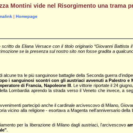
ezza Montini vide nel Risorgimento una trama p
malink
|
Homepage
itto da Eliana Versace con il titolo originario “Giovanni Battista il
mozione se la presenza sul nostro sito non fosse gradita a qualcuno deg
di alcune tra le più sanguinose battaglie della Seconda guerra d'indip
opo i sanguinosi scontri con gli austriaci avvenuti a Palestro e
mperatore di Francia, Napoleone III
. Le vittorie riportate il 24 giug
ella Lombardia aprendo la strada verso il Veneto che invece, a seguito 
vvenimenti partecipò anche il cardinale arcivescovo di Milano, Giovanni
toria vicino alla religione - esortava a Magenta nell'anniversario della 
iamento per la liberazione di Milano dagli austriaci, l'arcivescovo
am
ale"
.