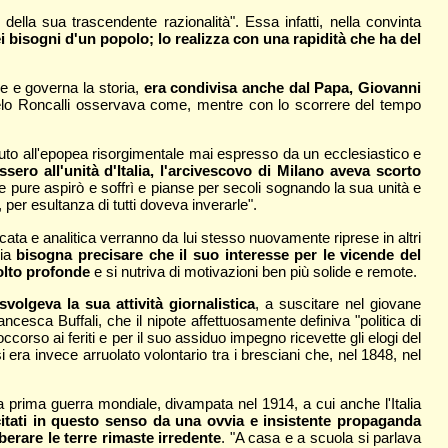
della sua trascendente razionalità". Essa infatti, nella convinta
ei bisogni d'un popolo; lo realizza con una rapidità che ha del
ne e governa la storia,
era condivisa anche dal Papa, Giovanni
ngelo Roncalli osservava come, mentre con lo scorrere del tempo
uto all'epopea risorgimentale mai espresso da un ecclesiastico e
ero all'unità d'Italia, l'arcivescovo di Milano aveva scorto
e pure aspirò e soffrì e pianse per secoli sognando la sua unità e
 per esultanza di tutti doveva inverarle".
cata e analitica verranno da lui stesso nuovamente riprese in altri
via
bisogna precisare che il suo interesse per le vicende del
olto profonde
e si nutriva di motivazioni ben più solide e remote.
volgeva la sua attività giornalistica
, a suscitare nel giovane
ancesca Buffali, che il nipote affettuosamente definiva "politica di
orso ai feriti e per il suo assiduo impegno ricevette gli elogi del
ra invece arruolato volontario tra i bresciani che, nel 1848, nel
la prima guerra mondiale, divampata nel 1914, a cui anche l'Italia
ncitati in questo senso da una ovvia e insistente propaganda
berare le terre rimaste irredente
. "A casa e a scuola si parlava