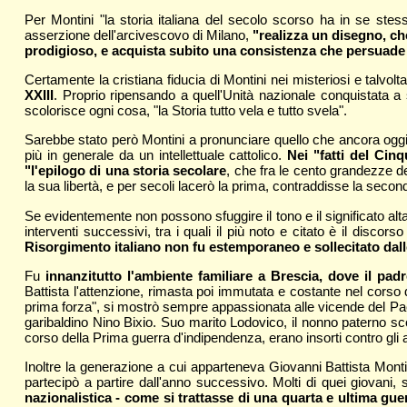
Per Montini "la storia italiana del secolo scorso ha in se stess
asserzione dell'arcivescovo di Milano,
"realizza un disegno, che
prodigioso, e acquista subito una consistenza che persuade t
Certamente la cristiana fiducia di Montini nei misteriosi e talvol
XXIII
. Proprio ripensando a quell'Unità nazionale conquistata 
scolorisce ogni cosa, "la Storia tutto vela e tutto svela".
Sarebbe stato però Montini a pronunciare quello che ancora oggi
più in generale da un intellettuale cattolico.
Nei "fatti del Cin
"l'epilogo di una storia secolare
, che fra le cento grandezze de
la sua libertà, e per secoli lacerò la prima, contraddisse la second
Se evidentemente non possono sfuggire il tono e il significato alt
interventi successivi, tra i quali il più noto e citato è il discor
Risorgimento italiano non fu estemporaneo e sollecitato dal
Fu
innanzitutto l'ambiente familiare a Brescia, dove il pad
Battista l'attenzione, rimasta poi immutata e costante nel corso de
prima forza", si mostrò sempre appassionata alle vicende del Paese
garibaldino Nino Bixio. Suo marito Lodovico, il nonno paterno sc
corso della Prima guerra d'indipendenza, erano insorti contro gli a
Inoltre la generazione a cui apparteneva Giovanni Battista Montin
partecipò a partire dall'anno successivo. Molti di quei giovani, s
nazionalistica - come si trattasse di una quarta e ultima guer