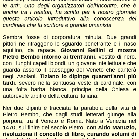
le arti". Uno degli organizzatori dell'incontro, che è
anche tra i relatori, ha scritto per il nostro giornale
questo articolo introduttivo alla conoscenza del
cardinale che fu scrittore e grande umanista.
Sembra fosse di corporatura minuta. Due grandi
pittori ne ritraggono lo sguardo penetrante e il naso
aquilino, da rapace.
Giovanni Bellini ci mostra
Pietro Bembo intorno ai trent'anni
, vestito di nero,
con i lunghi capelli biondi, un giovane intellettuale che
guarda assorto il paesaggio del Veneto che canterà
negli Asolani.
Tiziano lo dipinge quarant'anni più
tardi
, severo nella sontuosa veste di cardinale, con
una folta barba bianca, principe della Chiesa e
autorevole arbitro della cultura italiana.
Nei due dipinti è tracciata la parabola della vita di
Pietro Bembo, che dagli studi letterari giunge alla
porpora, tra il Veneto e Roma. Nato a Venezia nel
1470, sul finire del secolo Pietro,
con Aldo Manuzio,
rivoluziona il concetto di libro, curando volumi di