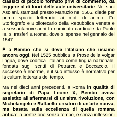
classici di piccolo formato privi di commento, da
leggere al di fuori delle aule universitarie
. Nei suoi
Asolani, stampati presso Manuzio nel 1505, diede per
primo spazio letterario ai moti dell'animo. Fu
Storiografo e Bibliotecario della Repubblica Veneta e
a sessantanove anni fu nominato cardinale da Paolo
III, si trasferì a Roma, dove si spense nel gennaio del
1547.
È a Bembo che si deve l'italiano che usiamo
ancora oggi
. Nel 1525 pubblica la Prose della volgar
lingua, dove codifica l'italiano come lingua nazionale,
fondata sugli scritti di Petrarca e Boccaccio. Il
successo è enorme, e il suo influsso è normativo per
la cultura letteraria del tempo.
Ma nei dieci anni precedenti, a Roma
in qualità di
segretario di Papa Leone X, Bembo aveva
assistito all'affermarsi di un'altra rivoluzione, con
Michelangelo e Raffaello creatori di un'arte nuova,
ma basata sulla eccellenza di quella romana
antica
: la perfezione senza tempo, e senza inflessioni