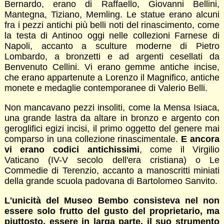
Bernardo, erano di Raffaello, Giovanni Bellini,
Mantegna, Tiziano, Memling. Le statue erano alcuni
fra i pezzi antichi più belli noti del rinascimento, come
la testa di Antinoo oggi nelle collezioni Farnese di
Napoli, accanto a sculture moderne di Pietro
Lombardo, a bronzetti e ad argenti cesellati da
Benvenuto Cellini. Vi erano gemme antiche incise,
che erano appartenute a Lorenzo il Magnifico, antiche
monete e medaglie contemporanee di Valerio Belli.
Non mancavano pezzi insoliti, come la Mensa Isiaca,
una grande lastra da altare in bronzo e argento con
geroglifici egizi incisi, il primo oggetto del genere mai
comparso in una collezione rinascimentale.
E ancora
vi erano codici antichissimi
, come il Virgilio
Vaticano (IV-V secolo dell'era cristiana) o Le
Commedie di Terenzio, accanto a manoscritti miniati
della grande scuola padovana di Bartolomeo Sanvito.
L'unicità del Museo Bembo consisteva nel non
essere solo frutto del gusto del proprietario, ma
piuttosto, essere in larga parte, il suo strumento