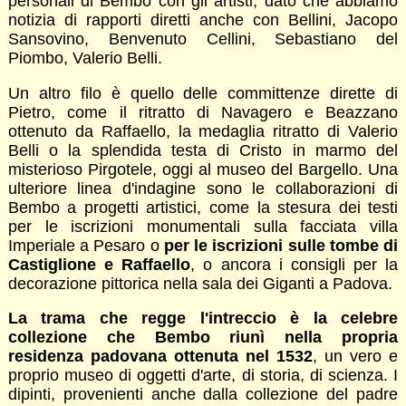
personali di Bembo con gli artisti, dato che abbiamo
notizia di rapporti diretti anche con Bellini, Jacopo
Sansovino, Benvenuto Cellini, Sebastiano del
Piombo, Valerio Belli.
Un altro filo è quello delle committenze dirette di
Pietro, come il ritratto di Navagero e Beazzano
ottenuto da Raffaello, la medaglia ritratto di Valerio
Belli o la splendida testa di Cristo in marmo del
misterioso Pirgotele, oggi al museo del Bargello. Una
ulteriore linea d'indagine sono le collaborazioni di
Bembo a progetti artistici, come la stesura dei testi
per le iscrizioni monumentali sulla facciata villa
Imperiale a Pesaro o
per le iscrizioni sulle tombe di
Castiglione e Raffaello
, o ancora i consigli per la
decorazione pittorica nella sala dei Giganti a Padova.
La trama che regge l'intreccio è la celebre
collezione che Bembo riunì nella propria
residenza padovana ottenuta nel 1532
, un vero e
proprio museo di oggetti d'arte, di storia, di scienza. I
dipinti, provenienti anche dalla collezione del padre