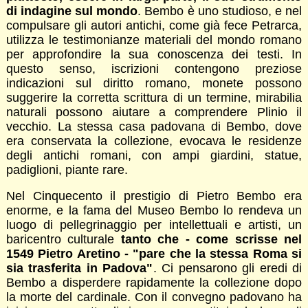
di indagine sul mondo
. Bembo è uno studioso, e nel
compulsare gli autori antichi, come già fece Petrarca,
utilizza le testimonianze materiali del mondo romano
per approfondire la sua conoscenza dei testi. In
questo senso, iscrizioni contengono preziose
indicazioni sul diritto romano, monete possono
suggerire la corretta scrittura di un termine, mirabilia
naturali possono aiutare a comprendere Plinio il
vecchio. La stessa casa padovana di Bembo, dove
era conservata la collezione, evocava le residenze
degli antichi romani, con ampi giardini, statue,
padiglioni, piante rare.
Nel Cinquecento il prestigio di Pietro Bembo era
enorme, e la fama del Museo Bembo lo rendeva un
luogo di pellegrinaggio per intellettuali e artisti, un
baricentro culturale
tanto che - come scrisse nel
1549 Pietro Aretino - "pare che la stessa Roma si
sia trasferita in Padova"
. Ci pensarono gli eredi di
Bembo a disperdere rapidamente la collezione dopo
la morte del cardinale. Con il convegno padovano ha