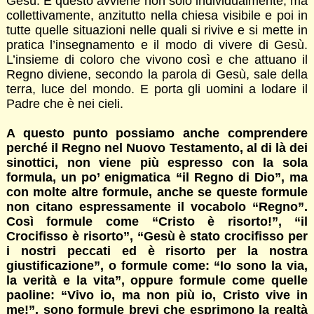
Gesù. E questo avviene non solo individualmente, ma
collettivamente, anzitutto nella chiesa visibile e poi in
tutte quelle situazioni nelle quali si rivive e si mette in
pratica l’insegnamento e il modo di vivere di Gesù.
L’insieme di coloro che vivono così e che attuano il
Regno diviene, secondo la parola di Gesù, sale della
terra, luce del mondo. E porta gli uomini a lodare il
Padre che è nei cieli.
A questo punto possiamo anche comprendere
perché il Regno nel Nuovo Testamento, al di là dei
sinottici, non viene più espresso con la sola
formula, un po’ enigmatica “il Regno di Dio”, ma
con molte altre formule, anche se queste formule
non citano espressamente il vocabolo “Regno”.
Così formule come “Cristo è risorto!”, “il
Crocifisso è risorto”, “Gesù è stato crocifisso per
i nostri peccati ed è risorto per la nostra
giustificazione”, o formule come: “Io sono la via,
la verità e la vita”, oppure formule come quelle
paoline: “Vivo io, ma non più io, Cristo vive in
me!”, sono formule brevi che esprimono la realtà