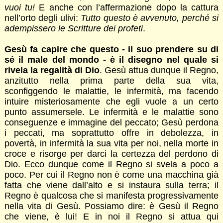
vuoi tu!
E anche con l’affermazione dopo la cattura
nell’orto degli ulivi:
Tutto questo è avvenuto, perché si
adempissero le Scritture dei profeti
.
Gesù fa capire che questo - il suo prendere su di
sé il male del mondo - è il disegno nel quale si
rivela la regalità di Dio
. Gesù attua dunque il Regno,
anzitutto nella prima parte della sua vita,
sconfiggendo le malattie, le infermità, ma facendo
intuire misteriosamente che egli vuole a un certo
punto assumersele. Le infermità e le malattie sono
conseguenze e immagine del peccato; Gesù perdona
i peccati, ma soprattutto offre in debolezza, in
povertà, in infermità la sua vita per noi, nella morte in
croce e risorge per darci la certezza del perdono di
Dio. Ecco dunque come il Regno si svela a poco a
poco. Per cui il Regno non è come una macchina già
fatta che viene dall’alto e si instaura sulla terra; il
Regno è qualcosa che si manifesta progressivamente
nella vita di Gesù. Possiamo dire: è Gesù il Regno
che viene, è lui! E in noi il Regno si attua qui