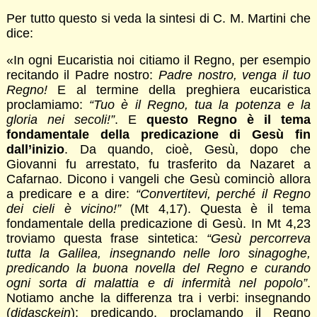
Per tutto questo si veda la sintesi di C. M. Martini che
dice:
«In ogni Eucaristia noi citiamo il Regno, per esempio
recitando il Padre nostro:
Padre nostro, venga il tuo
Regno!
E al termine della preghiera eucaristica
proclamiamo:
“Tuo è il Regno, tua la potenza e la
gloria nei secoli!”
. E
questo Regno è il tema
fondamentale della predicazione di Gesù fin
dall’inizio
. Da quando, cioè, Gesù, dopo che
Giovanni fu arrestato, fu trasferito da Nazaret a
Cafarnao. Dicono i vangeli che Gesù cominciò allora
a predicare e a dire:
“Convertitevi, perché il Regno
dei cieli è vicino!”
(Mt 4,17). Questa è il tema
fondamentale della predicazione di Gesù. In Mt 4,23
troviamo questa frase sintetica:
“Gesù percorreva
tutta la Galilea, insegnando nelle loro sinagoghe,
predicando la buona novella del Regno e curando
ogni sorta di malattia e di infermità nel popolo”
.
Notiamo anche la differenza tra i verbi: insegnando
(
didasckein
); predicando, proclamando il Regno