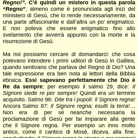
Regno!”
. C’è quindi un mistero in questa parola
“Regno”
, almeno come è pronunciata agli inizi del
ministero di Gesù, che lo rende necessariamente, da
una parte affascinante e dall’altra un po’ enigmatico.
E non poteva che essere enigmatico fino allo
svelamento che avverrà appunto con la morte e la
risurrezione di Gesù.
Ma noi possiamo cercare di domandarci: che cosa
potevano intendere i primi uditori di Gesù in Galilea,
quando sentivano che parlava del Regno di Dio? Una
tale espressione era ben nota ai lettori della Bibbia
ebraica.
Essi sapevano perfettamente che Dio è
Re da sempre
; per esempio il salmo 29, dice:
Il
Signore siede re per sempre!
Quindi era un termine
acquisito. Salmo 96:
Dite tra i popoli: il Signore regna!
Ancora Salmo 97:
Il Signore regna; esulti la terra!
…
Non era di per sé neanche necessaria la
proclamazione di Gesù per far imparare alla gente
che il Signore regna. Per esempio un inno molto
antico, come il cantico di Mosè, diceva, alla fine,