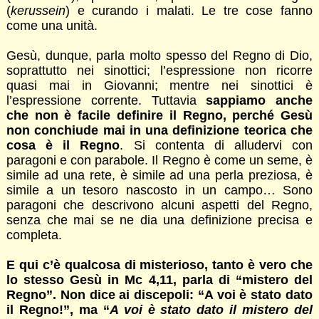
(
kerussein
) e curando i malati. Le tre cose fanno
come una unità.
Gesù, dunque, parla molto spesso del Regno di Dio,
soprattutto nei sinottici; l’espressione non ricorre
quasi mai in Giovanni; mentre nei sinottici è
l’espressione corrente. Tuttavia
sappiamo anche
che non è facile definire il Regno, perché Gesù
non conchiude mai in una definizione teorica che
cosa è il Regno
. Si contenta di alludervi con
paragoni e con parabole. Il Regno è come un seme, è
simile ad una rete, è simile ad una perla preziosa, è
simile a un tesoro nascosto in un campo… Sono
paragoni che descrivono alcuni aspetti del Regno,
senza che mai se ne dia una definizione precisa e
completa.
E qui c’è qualcosa di misterioso, tanto è vero che
lo stesso Gesù in Mc 4,11, parla di “mistero del
Regno”. Non dice ai discepoli: “A voi è stato dato
il Regno!”, ma “
A voi è stato dato il mistero del