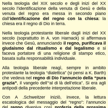
Nella teologia del XIX secolo e degli inizi del XX
secolo l’identificazione della venuta di Gesù e della
venuta del regno era messa in secondo piano
dall’
identificazione del regno con la chiesa
: la
chiesa era il regno di Dio in terra.
Nella teologia protestante liberale dagli inizi del XX
secolo (soprattutto in A. von Harnack) si affermava
invece che Gesù, annunciando
il regno, purificava il
giudaismo dal ritualismo e dal legalismo
e si
faceva portatore di una religione di stampo etico,
basata sulla responsabilità individuale.
Alla teologia liberale reagì, sempre in ambito
protestante la teologia “dialettica” (si pensi a K. Barth)
che vedeva nel
regno di Dio l’annuncio della “pura
grazia”
, il vangelo dell’“al di là dell’etica”. Si era agli
antipodi della precedente interpretazione liberale.
Con A .Schweitzer iniziò, invece, la lettura
escatologica del messaggio del “regno”: l’annuncio
del
regno
diveniva così
profezia della prossima