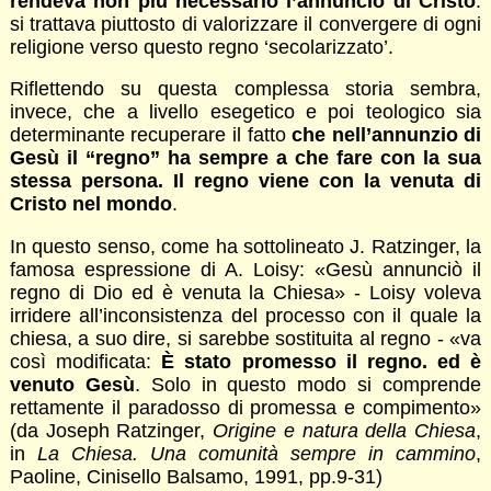
rendeva non più necessario l’annuncio di Cristo
:
si trattava piuttosto di valorizzare il convergere di ogni
religione verso questo regno ‘secolarizzato’.
Riflettendo su questa complessa storia sembra,
invece, che a livello esegetico e poi teologico sia
determinante recuperare il fatto
che nell’annunzio di
Gesù il “regno” ha sempre a che fare con la sua
stessa persona. Il regno viene con la venuta di
Cristo nel mondo
.
In questo senso, come ha sottolineato J. Ratzinger, la
famosa espressione di A. Loisy: «Gesù annunciò il
regno di Dio ed è venuta la Chiesa» - Loisy voleva
irridere all’inconsistenza del processo con il quale la
chiesa, a suo dire, si sarebbe sostituita al regno - «va
così modificata:
È stato promesso il regno. ed è
venuto Gesù
. Solo in questo modo si comprende
rettamente il paradosso di promessa e compimento»
(da Joseph Ratzinger,
Origine e natura della Chiesa
,
in
La Chiesa. Una comunità sempre in cammino
,
Paoline, Cinisello Balsamo, 1991, pp.9-31)