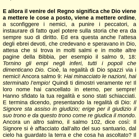
E allora il venire del Regno significa che Dio viene
a mettere le cose a posto, viene a mettere ordine
,
a sconfiggere i nemici, a punire i peccatori, a
instaurare di fatto quel potere sulla storia che era da
sempre suo di diritto. Ed era questa anche l’attesa
degli ebrei devoti, che credevano e speravano in Dio,
attesa che si trova in molti salmi e in molte altre
pagine della Bibbia, per esempio il salmo 9, 18:
Tornino gli empi negli inferi, tutti i popoli che
dimenticano Dio.
Cioè, la regalità di Dio spazzi via i
nemici! Ancora salmo 9:
Hai minacciato le nazioni, hai
sterminato l’empio!
Quindi ti dimostri veramente re! Il
loro nome hai cancellato in eterno, per sempre!
Hanno sfidato la tua regalità e sono stati schiacciati.
E termina dicendo, presentando la regalità di Dio:
Il
Signore sta assiso in giudizio; erige per il giudizio il
suo trono e da questo trono come re giudica il mondo.
Ancora un altro salmo, il salmo 102, dice così: Il
Signore si è affacciato dall’alto del suo santuario, dal
cielo ha guardato la terra e che cosa ha ascoltato? Il