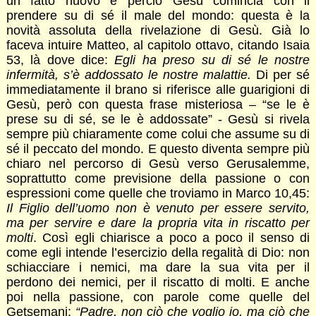
un fatto nuovo e perciò Gesù comincia con il
prendere su di sé il male del mondo: questa è la
novità assoluta della rivelazione di Gesù. Già lo
faceva intuire Matteo, al capitolo ottavo, citando Isaia
53, là dove dice:
Egli ha preso su di sé le nostre
infermità, s’è addossato le nostre malattie.
Di per sé
immediatamente il brano si riferisce alle guarigioni di
Gesù, però con questa frase misteriosa – “se le è
prese su di sé, se le è addossate” - Gesù si rivela
sempre più chiaramente come colui che assume su di
sé il peccato del mondo. E questo diventa sempre più
chiaro nel percorso di Gesù verso Gerusalemme,
soprattutto come previsione della passione o con
espressioni come quelle che troviamo in Marco 10,45:
Il Figlio dell’uomo non è venuto per essere servito,
ma per servire e dare la propria vita in riscatto per
molti
. Così egli chiarisce a poco a poco il senso di
come egli intende l’esercizio della regalità di Dio: non
schiacciare i nemici, ma dare la sua vita per il
perdono dei nemici, per il riscatto di molti. E anche
poi nella passione, con parole come quelle del
Getsemani:
“Padre, non ciò che voglio io, ma ciò che