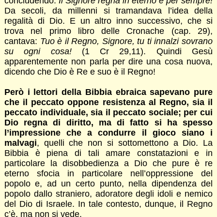
concludendo:
Il Signore regna in eterno e per sempre!
Da secoli, da millenni si tramandava l’idea della
regalità di Dio. E un altro inno successivo, che si
trova nel primo libro delle Cronache (cap. 29),
cantava:
Tuo è il Regno, Signore, tu ti innalzi sovrano
su ogni cosa!
(1 Cr 29,11). Quindi Gesù
apparentemente non parla per dire una cosa nuova,
dicendo che Dio è Re e suo è il Regno!
Però i lettori della Bibbia ebraica sapevano pure
che il peccato oppone resistenza al Regno, sia il
peccato individuale, sia il peccato sociale; per cui
Dio regna di diritto, ma di fatto si ha spesso
l’impressione che a condurre il gioco siano i
malvagi
, quelli che non si sottomettono a Dio. La
Bibbia è piena di tali amare constatazioni e in
particolare la disobbedienza a Dio che pure è re
eterno sfocia in particolare nell’oppressione del
popolo e, ad un certo punto, nella dipendenza del
popolo dallo straniero, adoratore degli idoli e nemico
del Dio di Israele. In tale contesto, dunque, il Regno
c’è, ma non si vede.