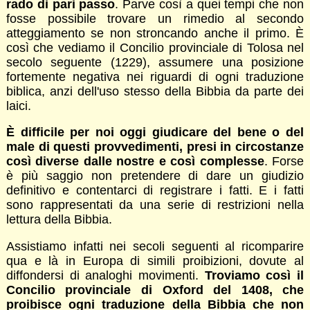
rado di pari passo
. Parve così a quei tempi che non
fosse possibile trovare un rimedio al secondo
atteggiamento se non stroncando anche il primo. È
così che vediamo il Concilio provinciale di Tolosa nel
secolo seguente (1229), assumere una posizione
fortemente negativa nei riguardi di ogni traduzione
biblica, anzi dell'uso stesso della Bibbia da parte dei
laici.
È difficile per noi oggi giudicare del bene o del
male di questi provvedimenti, presi in circostanze
così diverse dalle nostre e così complesse
. Forse
è più saggio non pretendere di dare un giudizio
definitivo e contentarci di registrare i fatti. E i fatti
sono rappresentati da una serie di restrizioni nella
lettura della Bibbia.
Assistiamo infatti nei secoli seguenti al ricomparire
qua e là in Europa di simili proibizioni, dovute al
diffondersi di analoghi movimenti.
Troviamo così il
Concilio provinciale di Oxford del 1408, che
proibisce ogni traduzione della Bibbia che non