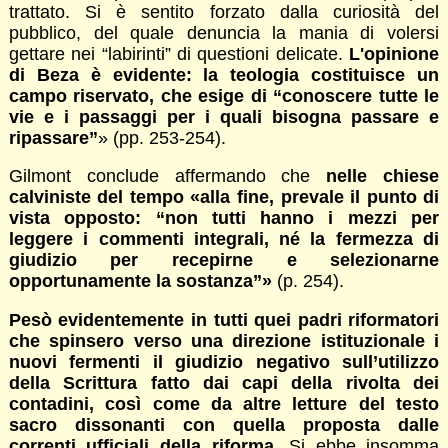
trattato. Si è sentito forzato dalla curiosità del
pubblico, del quale denuncia la mania di volersi
gettare nei “labirinti” di questioni delicate.
L'opinione
di Beza è evidente: la teologia costituisce un
campo riservato, che esige di “conoscere tutte le
vie e i passaggi per i quali bisogna passare e
ripassare”
» (pp. 253-254).
Gilmont conclude affermando che
nelle chiese
calviniste del tempo «alla fine, prevale il punto di
vista opposto: “non tutti hanno i mezzi per
leggere i commenti integrali, né la fermezza di
giudizio per recepirne e selezionarne
opportunamente la sostanza”»
(p. 254).
Pesò evidentemente in tutti quei padri riformatori
che spinsero verso una direzione istituzionale i
nuovi fermenti il giudizio negativo sull’utilizzo
della Scrittura fatto dai capi della rivolta dei
contadini, così come da altre letture del testo
sacro dissonanti con quella proposta dalle
correnti ufficiali della riforma
. Si ebbe insomma