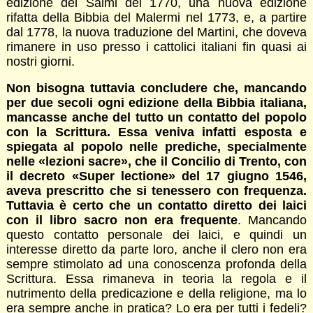
edizione dei Salmi del 1770, una nuova edizione
rifatta della Bibbia del Malermi nel 1773, e, a partire
dal 1778, la nuova traduzione del Martini, che doveva
rimanere in uso presso i cattolici italiani fin quasi ai
nostri giorni.
Non bisogna tuttavia concludere che, mancando
per due secoli ogni edizione della Bibbia italiana,
mancasse anche del tutto un contatto del popolo
con la Scrittura. Essa veniva infatti esposta e
spiegata al popolo nelle prediche, specialmente
nelle «lezioni sacre», che il Concilio di Trento, con
il decreto «Super lectione» del 17 giugno 1546,
aveva prescritto che si tenessero con frequenza.
Tuttavia è certo che un contatto diretto dei laici
con il libro sacro non era frequente
. Mancando
questo contatto perso­nale dei laici, e quindi un
interesse diretto da parte loro, anche il clero non era
sempre stimolato ad una conoscenza profonda della
Scrittura. Essa rimaneva in teoria la regola e il
nutrimento della predicazione e della religione, ma lo
era sempre anche in pratica? Lo era per tutti i fedeli?