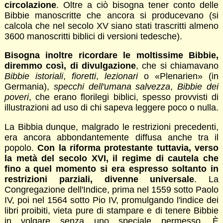
circolazione
. Oltre a ciò bisogna tener conto delle
Bibbie manoscritte che ancora si producevano (si
calcola che nel secolo XV siano stati trascritti almeno
3600 manoscritti biblici di versioni tedesche).
Bisogna inoltre ricordare le moltissime Bibbie,
diremmo così, di divulgazione
, che si chiamavano
Bibbie istoriali
,
fioretti
,
lezionari
o «Plenarien» (in
Germania),
specchi dell'umana salvezza
,
Bibbie dei
poveri
, che erano florilegi biblici, spesso provvisti di
illustrazioni ad uso di chi sapeva leggere poco o nulla.
La Bibbia dunque, malgrado le restrizioni precedenti,
era ancora abbondantemente diffusa anche tra il
popolo.
Con la riforma protestante tuttavia, verso
la metà del secolo XVI, il regime di cautela che
fino a quel momento si era espresso soltanto in
restrizioni parziali, divenne universale
. La
Congregazione dell'Indice, prima nel 1559 sotto Paolo
IV, poi nel 1564 sotto Pio IV, promulgando l'indice dei
libri proibiti, vieta pure di stampare e di tenere Bibbie
in volgare senza uno speciale permesso. È