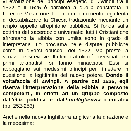
«L'evoluzione dei principi esegetici di Zwingli tra il
1522 e il 1525 è parallela a quella constatata in
Lutero e Melantone. In un primo momento, egli tenta
di destabilizzare la Chiesa tradizionale mediante un
ampio appello all'opinione pubblica. Si fonda sulla
dottrina del sacerdozio universale: tutti i Cristiani che
affrontano la Bibbia con umiltà sono in grado di
interpretarla. Lo proclama nelle dispute pubbliche
come in diversi opuscoli del 1522. Ma presto la
situazione si evolve. Il clero cattolico è rovesciato e i
primi anabattisti si fanno minacciosi. Essi si
appoggiano sui medesimi principi per rimettere in
questione la legittimità del nuovo potere.
Donde il
voltafaccia di Zwingli. A partire dal 1525, egli
riserva l'interpretazione della Bibbia a persone
competenti, in effetti ad un gruppo composto
dall'
élite
politica e dall’
intellighenzia
clericale
»
(pp. 252-253).
Anche nella nuova Inghilterra anglicana la direzione è
la medesima: