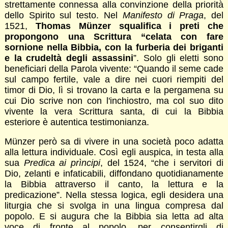
strettamente connessa alla convinzione della priorità
dello Spirito sul testo. Nel
Manifesto di Praga
, del
1521,
Thomas Münzer squalifica i preti che
propongono una Scrittura “celata con fare
sornione nella Bibbia, con la furberia dei briganti
e la crudeltà degli assassini
”. Solo gli eletti sono
beneficiari della Parola vivente: “Quando il seme cade
sul campo fertile, vale a dire nei cuori riempiti del
timor di Dio, lì si trovano la carta e la pergamena su
cui Dio scrive non con l'inchiostro, ma col suo dito
vivente la vera Scrittura santa, di cui la Bibbia
esteriore è autentica testimonianza.
Münzer però sa di vivere in una società poco adatta
alla lettura individuale. Così egli auspica, in testa alla
sua
Predica ai prìncipi
, del 1524, “che i servitori di
Dio, zelanti e infaticabili, diffondano quotidianamente
la Bibbia attraverso il canto, la lettura e la
predicazione”. Nella stessa logica, egli desidera una
liturgia che si svolga in una lingua compresa dal
popolo. E si augura che la Bibbia sia letta ad alta
voce di fronte al popolo, per consentirgli di