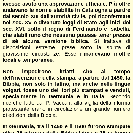
avesse avuto una approvazione ufficiale. Più oltre
andavano le norme stabilite in Catalogna a partire
dal secolo XIII dall'autorità civile, poi riconfermate
nel sec. XV e divenute leggi di Stato agli inizi del
sec. XVI, sotto il regno di Ferdinando e Isabella,
che stabilirono che nessuno potesse tener presso
di sé alcuna versione biblica
. Si trattava di
disposizioni estreme, prese sotto la spinta di
gravissime circostanze. Esse
rimanevano inoltre
locali e temporanee
.
Non impedirono infatti che al tempo
dell'invenzione della stampa, a partire dal 1450, la
Bibbia, non solo in latino, ma anche nelle lingue
volgari, fosse uno dei libri più stampati e venduti,
specialmente in Germania e in Italia
. Secondo
ricerche fatte dal P. Vaccari, alla vigilia della riforma
protestante erano in circolazione un grande numero
di edizioni della Bibbia.
In Germania, tra il 1450 e il 1500 furono stampate
oltre 25 edizioni della Bibbia latina e 15 in lingua