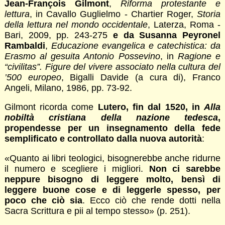
Jean-François Gilmont
,
Riforma protestante e
lettura
, in Cavallo Guglielmo - Chartier Roger,
Storia
della lettura nel mondo occidentale
, Laterza, Roma -
Bari, 2009, pp. 243-275
e da Susanna Peyronel
Rambaldi
,
Educazione evangelica e catechistica: da
Erasmo al gesuita Antonio Possevino
, in
Ragione e
“civilitas”. Figure del vivere associato nella cultura del
’500 europeo
, Bigalli Davide (a cura di), Franco
Angeli, Milano, 1986, pp. 73-92.
Gilmont ricorda come
Lutero, fin dal 1520, in
Alla
nobiltà cristiana della nazione tedesca
,
propendesse per un insegnamento della fede
semplificato e controllato dalla nuova autorità
:
«Quanto ai libri teologici, bisognerebbe anche ridurne
il numero e scegliere i migliori.
Non ci sarebbe
neppure bisogno di leggere molto, bensì di
leggere buone cose e di leggerle spesso, per
poco che ciò sia
. Ecco ciò che rende dotti nella
Sacra Scrittura e pii al tempo stesso» (p. 251).