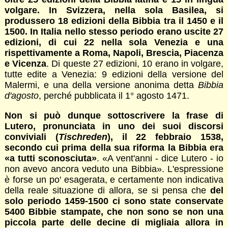
volgare. In Svizzera, nella sola Basilea, si
produssero 18 edizioni della Bibbia tra il 1450 e il
1500. In Italia nello stesso periodo erano uscite 27
edizioni, di cui 22 nella sola Venezia e una
rispettivamente a Roma, Napoli, Brescia, Piacenza
e Vicenza
. Di queste 27 edizioni, 10 erano in volgare,
tutte edite a Venezia: 9 edizioni della versione del
Malermi, e una della versione anonima detta
Bibbia
d'agosto
, perché pubblicata il 1° agosto 1471.
Non si può dunque sottoscrivere la frase di
Lutero, pronunciata in uno dei suoi discorsi
conviviali (
Tischreden
), il 22 febbraio 1538,
secondo cui prima della sua riforma la Bibbia era
«a tutti sconosciuta»
. «A vent'anni - dice Lutero - io
non avevo ancora veduto una Bibbia». L'espressione
è forse un po' esagerata, e certamente non indicativa
della reale situazione di allora, se si pensa che
del
solo periodo 1459-1500 ci sono state conservate
5400 Bibbie stampate, che non sono se non una
piccola parte delle decine di migliaia allora in