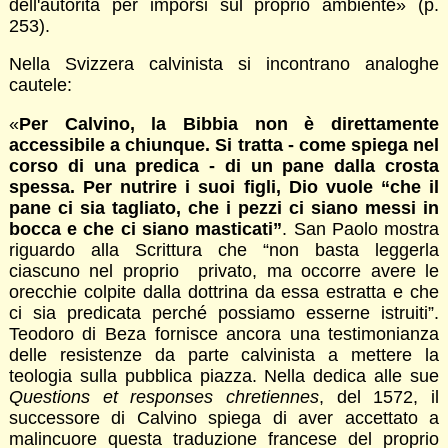
dell'autorità per imporsi sul proprio ambiente» (p.
253).
Nella Svizzera calvinista si incontrano analoghe
cautele:
«
Per Calvino, la Bibbia non è direttamente
accessibile a chiunque. Si tratta - come spiega nel
corso di una predica - di un pane dalla crosta
spessa. Per nutrire i suoi figli, Dio vuole “che il
pane ci sia tagliato, che i pezzi ci siano messi in
bocca e che ci siano masticati”
. San Paolo mostra
riguardo alla Scrittura che “non basta leggerla
ciascuno nel proprio privato, ma occorre avere le
orecchie colpite dalla dottrina da essa estratta e che
ci sia predicata perché possiamo esserne istruiti”.
Teodoro di Beza fornisce ancora una testimonianza
delle resistenze da parte calvinista a mettere la
teologia sulla pubblica piazza. Nella dedica alle sue
Questions et responses chretiennes
, del 1572, il
successore di Calvino spiega di aver accettato a
malincuore questa traduzione francese del proprio