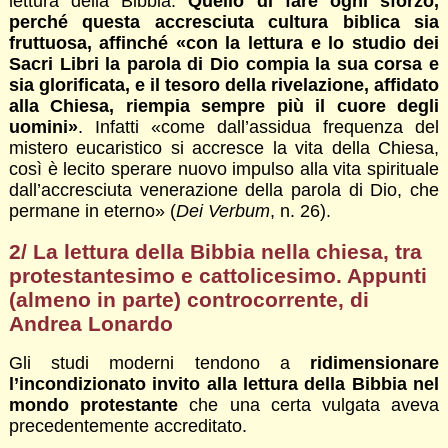
lettura della Bibbia.
Quello di fare ogni sforzo,
perché questa accresciuta cultura biblica sia
fruttuosa, affinché «con la lettura e lo studio dei
Sacri Libri la parola di Dio compia la sua corsa e
sia glorificata, e il tesoro della rivelazione, affidato
alla Chiesa, riempia sempre più il cuore degli
uomini»
. Infatti «come dall’assidua frequenza del
mistero eucaristico si accresce la vita della Chiesa,
così è lecito sperare nuovo impulso alla vita spirituale
dall’accresciuta venerazione della parola di Dio, che
permane in eterno» (
Dei Verbum
, n. 26).
2/ La lettura della Bibbia nella chiesa, tra
protestantesimo e cattolicesimo. Appunti
(almeno in parte) controcorrente, di
Andrea Lonardo
Gli studi moderni tendono a
ridimensionare
l’incondizionato invito alla lettura della Bibbia nel
mondo protestante
che una certa vulgata aveva
precedentemente accreditato.