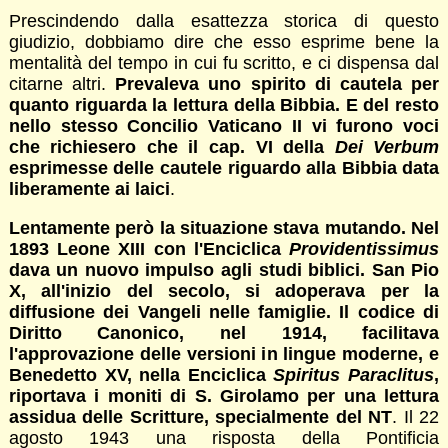
Prescindendo dalla esattezza storica di questo
giudizio, dobbiamo dire che esso esprime bene la
mentalità del tempo in cui fu scritto, e ci dispensa dal
citarne altri.
Prevaleva uno spirito di cautela per
quanto riguarda la lettura della Bibbia. E del resto
nello stesso Concilio Vaticano II vi furono voci
che richiesero che il cap. VI della
Dei Verbum
esprimesse delle cautele riguardo alla Bibbia data
liberamente ai laici
.
Lentamente però la situazione stava mutando. Nel
1893 Leone XIII con l'Enciclica
Providentissimus
dava un nuovo impulso agli studi biblici. San Pio
X, all'inizio del secolo, si adoperava per la
diffusione dei Vangeli nelle famiglie. Il codice di
Diritto Canonico, nel 1914, facilitava
l'approvazione delle versioni in lingue moderne, e
Benedetto XV, nella Enciclica
Spiritus Paraclitus
,
riportava i moniti di S. Girolamo per una lettura
assidua delle Scritture, specialmente del NT
. Il 22
agosto 1943 una risposta della Pontificia