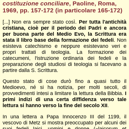
costituzione conciliare
, Paoline, Roma,
1969, pp. 157-172 (in particolare 165-172)
[...] Non era sempre stato così.
Per tutta l'antichità
cristiana, cioè per il periodo dei Padri e ancora
per buona parte del Medio Evo, la Scrittura era
stata il libro base della formazione dei fedeli
. Non
esisteva catechismo e neppure esistevano veri e
propri trattati di teologia. La formazione dei
catecumeni, l'istruzione ordinaria dei fedeli e la
preparazione degli studiosi di teologia si facevano a
partire dalla S. Scrittura.
Questo stato di cose durò fino a quasi tutto il
Medioevo, né si ha notizia, per molti secoli, di
provvedimenti intesi a limitare la lettura della Bibbia.
I
primi indizi di una certa diffidenza verso tale
lettura si hanno verso la fine del secolo XII
.
In una lettera a Papa Innocenzo III del 1199, il
vescovo di Metz si mostra preoccupato per alcuni dei
suoi fedeli laici, uomini e donne («laicorum et