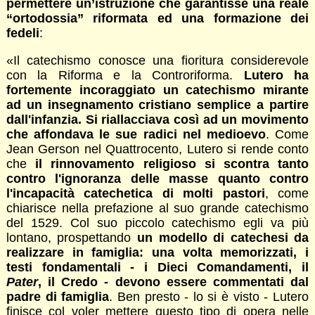
permettere un’istruzione che garantisse una reale
“ortodossia” riformata ed una formazione dei
fedeli
:
«Il catechismo conosce una fioritura considerevole
con la Riforma e la Controriforma.
Lutero
ha
fortemente incoraggiato un catechismo mirante
ad un insegnamento cristiano semplice a partire
dall'infanzia. Si riallacciava così ad un movimento
che affondava le sue radici nel medioevo
. Come
Jean Gerson nel Quattrocento, Lutero si rende conto
che
il rinnovamento religioso si scontra tanto
contro l'ignoranza delle masse quanto contro
l'incapacità catechetica di molti pastori
, come
chiarisce nella prefazione al suo grande catechismo
del 1529. Col suo piccolo catechismo egli va più
lontano, prospettando
un modello di catechesi da
realizzare in famiglia: una volta memorizzati, i
testi fondamentali - i Dieci Comandamenti, il
Pater
, il Credo - devono essere commentati dal
padre di famiglia
. Ben presto - lo si è visto - Lutero
finisce col voler mettere questo tipo di opera nelle