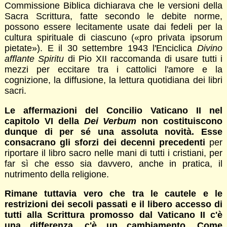
Commissione Biblica dichiarava che le versioni della
Sacra Scrittura, fatte secondo le debite norme,
possono essere lecitamente usate dai fedeli per la
cultura spirituale di ciascuno («pro privata ipsorum
pietate»). E il 30 settembre 1943 l'Enciclica
Divino
afflante Spiritu
di Pio XII raccomanda di usare tutti i
mezzi per eccitare tra i cattolici l'amore e la
cognizione, la diffusione, la lettura quotidiana dei libri
sacri.
Le affermazioni del Concilio Vaticano II nel
capitolo VI della
Dei Verbum
non costituiscono
dunque di per sé una assoluta novità. Esse
consacrano gli sforzi dei decenni precedenti
per
riportare il libro sacro nelle mani di tutti i cristiani, per
far sì che esso sia davvero, anche in pratica, il
nutrimento della religione.
Rimane tuttavia vero che tra le cautele e le
restrizioni dei secoli passati e il libero accesso di
tutti alla Scrittura promosso dal Vaticano II c'è
una differenza, c'è un cambiamento. Come