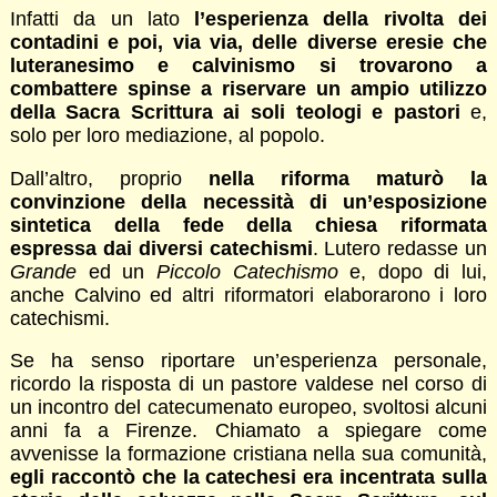
Infatti da un lato
l’esperienza della rivolta dei
contadini e poi, via via, delle diverse eresie che
luteranesimo e calvinismo si trovarono a
combattere spinse a riservare un ampio utilizzo
della Sacra Scrittura ai soli teologi e pastori
e,
solo per loro mediazione, al popolo.
Dall’altro, proprio
nella riforma maturò la
convinzione della necessità di un’esposizione
sintetica della fede della chiesa riformata
espressa dai diversi catechismi
. Lutero redasse un
Grande
ed un
Piccolo Catechismo
e, dopo di lui,
anche Calvino ed altri riformatori elaborarono i loro
catechismi.
Se ha senso riportare un’esperienza personale,
ricordo la risposta di un pastore valdese nel corso di
un incontro del catecumenato europeo, svoltosi alcuni
anni fa a Firenze. Chiamato a spiegare come
avvenisse la formazione cristiana nella sua comunità,
egli raccontò che la catechesi era incentrata sulla