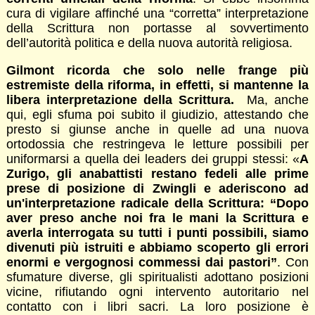
cura di vigilare affinché una “corretta” interpretazione
della Scrittura non portasse al sovvertimento
dell’autorità politica e della nuova autorità religiosa.
Gilmont ricorda che solo nelle frange più
estremiste della riforma, in effetti, si mantenne la
libera interpretazione della Scrittura.
Ma, anche
qui, egli sfuma poi subito il giudizio, attestando che
presto si giunse anche in quelle ad una nuova
ortodossia che restringeva le letture possibili per
uniformarsi a quella dei leaders dei gruppi stessi: «
A
Zurigo, gli anabattisti restano fedeli alle prime
prese di posizione di Zwingli e aderiscono ad
un'interpretazione radicale della Scrittura: “Dopo
aver preso anche noi fra le mani la Scrittura e
averla interrogata su tutti i punti possibili, siamo
divenuti più istruiti e abbiamo scoperto gli errori
enormi e vergognosi commessi dai pastori”
. Con
sfumature diverse, gli spiritualisti adottano posizioni
vicine, rifiutando ogni intervento autoritario nel
contatto con i libri sacri. La loro posizione è