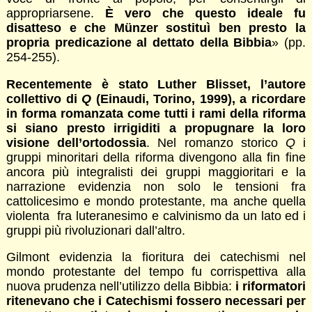
appropriarsene.
È vero che questo ideale fu
disatteso e che Münzer sostituì ben presto la
propria predicazione al dettato della Bibbia
» (pp.
254-255).
Recentemente è stato Luther Blisset, l’autore
collettivo di
Q
(Einaudi, Torino, 1999), a ricordare
in forma romanzata come tutti i rami della riforma
si siano presto irrigiditi a propugnare la loro
visione dell’ortodossia
. Nel romanzo storico
Q
i
gruppi minoritari della riforma divengono alla fin fine
ancora più integralisti dei gruppi maggioritari e la
narrazione evidenzia non solo le tensioni fra
cattolicesimo e mondo protestante, ma anche quella
violenta fra luteranesimo e calvinismo da un lato ed i
gruppi più rivoluzionari dall’altro.
Gilmont evidenzia la fioritura dei catechismi nel
mondo protestante del tempo fu corrispettiva alla
nuova prudenza nell’utilizzo della Bibbia:
i riformatori
ritenevano che i Catechismi fossero necessari per