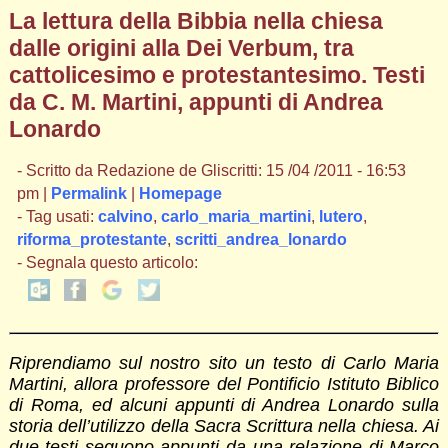
La lettura della Bibbia nella chiesa
dalle origini alla Dei Verbum, tra
cattolicesimo e protestantesimo. Testi
da C. M. Martini, appunti di Andrea
Lonardo
- Scritto da Redazione de Gliscritti: 15 /04 /2011 - 16:53
pm |
Permalink
|
Homepage
- Tag usati:
calvino
,
carlo_maria_martini
,
lutero
,
riforma_protestante
,
scritti_andrea_lonardo
- Segnala questo articolo:
Riprendiamo sul nostro sito un testo di Carlo Maria
Martini, allora professore del Pontificio Istituto Biblico
di Roma, ed alcuni appunti di Andrea Lonardo sulla
storia dell’utilizzo della Sacra Scrittura nella chiesa. Ai
due testi seguono appunti da una relazione di Marco