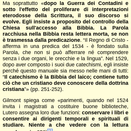
Ma soprattutto «
dopo la Guerra dei Contadini e
sotto l'effetto del proliferare di interpretazioni
eterodosse della Scrittura, il suo discorso si
evolve. Egli insiste a proposito del controllo della
Chiesa sull'accesso alla Bibbia. La Parola
racchiusa nella Bibbia resta lettera morta, se non
è trasmessa dalla predicazione
. “Il Regno di Cristo -
afferma in una predica del 1534 - è fondato sulla
Parola, che non si può afferrare né comprendere
senza i due organi, le orecchie e la lingua”. Nel 1529,
dopo aver composto i suoi due catechismi, egli insiste
perché questo manuale sia messo nelle mani di tutti:
“
Il catechismo è la Bibbia del laico; contiene tutto
ciò che un cristiano deve conoscere della dottrina
cristiana
”» (pp. 251-252).
Gilmont spiega come «parimenti, quando nel 1524
invita i magistrati a costituire buone biblioteche,
Lutero assegna loro due funzioni:
conservare i libri e
consentire ai dirigenti temporali e spirituali di
studiare. Niente a che vedere con la lettura
[1]