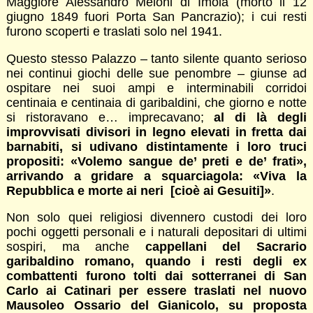
Maggiore Alessandro Meloni di Imola (morto il 12
giugno 1849 fuori Porta San Pancrazio); i cui resti
furono scoperti e traslati solo nel 1941.
Questo stesso Palazzo – tanto silente quanto serioso
nei continui giochi delle sue penombre – giunse ad
ospitare nei suoi ampi e interminabili corridoi
centinaia e centinaia di garibaldini, che giorno e notte
si ristoravano e… imprecavano;
al di là degli
improvvisati divisori in legno elevati in fretta dai
barnabiti, si udivano distintamente i loro truci
propositi: «Volemo sangue de’ preti e de’ frati»,
arrivando a gridare a squarciagola: «Viva la
Repubblica e morte ai neri [cioè ai Gesuiti]»
.
Non solo quei religiosi divennero custodi dei loro
pochi oggetti personali e i naturali depositari di ultimi
sospiri, ma anche
cappellani del Sacrario
garibaldino romano, quando i resti degli ex
combattenti furono tolti dai sotterranei di San
Carlo ai Catinari per essere traslati nel nuovo
Mausoleo Ossario del Gianicolo, su proposta