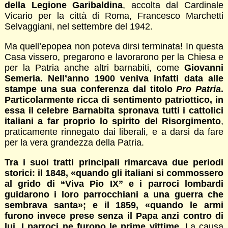
della Legione Garibaldina
, accolta dal Cardinale
Vicario per la città di Roma, Francesco Marchetti
Selvaggiani, nel settembre del 1942.
Ma quell’epopea non poteva dirsi terminata! In questa
Casa vissero, pregarono e lavorarono per la Chiesa e
per la Patria anche altri barnabiti, come
Giovanni
Semeria. Nell’anno 1900 veniva infatti data alle
stampe una sua conferenza dal titolo
Pro Patria
.
Particolarmente ricca di sentimento patriottico, in
essa il celebre Barnabita spronava tutti i cattolici
italiani a far proprio lo spirito del Risorgimento
,
praticamente rinnegato dai liberali, e a darsi da fare
per la vera grandezza della Patria.
Tra i suoi tratti principali rimarcava due periodi
storici: il 1848, «quando gli italiani si commossero
al grido di “Viva Pio IX” e i parroci lombardi
guidarono i loro parrocchiani a una guerra che
sembrava santa»; e il 1859, «quando le armi
furono invece prese senza il Papa anzi contro di
lui. I parroci ne furono le prime vittime
. La causa