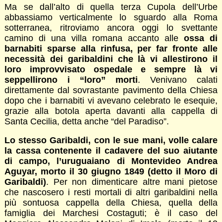
Ma se dall’alto di quella terza Cupola dell’Urbe
abbassiamo verticalmente lo sguardo alla Roma
sotterranea, ritroviamo ancora oggi lo svettante
camino di una villa romana accanto alle
ossa di
barnabiti sparse alla rinfusa, per far fronte alle
necessità dei garibaldini che là vi allestirono il
loro improvvisato ospedale e sempre là vi
seppellirono i “loro” morti
. Venivano calati
direttamente dal sovrastante pavimento della Chiesa
dopo che i barnabiti vi avevano celebrato le esequie,
grazie alla botola aperta davanti alla cappella di
Santa Cecilia, detta anche “del Paradiso”.
Lo stesso Garibaldi, con le sue mani, volle calare
la cassa contenente il cadavere del suo aiutante
di campo, l’uruguaiano di Montevideo Andrea
Aguyar, morto il 30 giugno 1849 (detto il Moro di
Garibaldi)
. Per non dimenticare altre mani pietose
che nascosero i resti mortali di altri garibaldini nella
più sontuosa cappella della Chiesa, quella della
famiglia dei Marchesi Costaguti; è il caso del