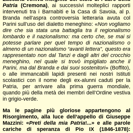
Patria
(Cremona)
, ai successivi molteplici rapporti
intervenuti tra i Barnabiti e la Casa di Savoia, al p.
Branda nell’aspra controversia letteraria avuta col
Parini sull’uso del dialetto meneghino: «
Non vogliamo
dire che sia stata una battaglia tra il regionalismo
lombardo e il nazionalismo: ma certo che, se mai si
potesse parlare per quel tempo di nazionalismo o
almeno di un nazionalismo “avanti lettera”, questo era
rappresentato non dal Tanzi e dagli altri del crocchio
meneghino, nel quale si trovò impigliato anche il
Parini, ma dal Branda e dai suoi sostenitori
» (Boffito),
o alle immancabili lapidi presenti nei nostri Istituti
scolastici con il nome degli ex-alunni caduti per la
Patria, per arrivare alla prima guerra mondiale,
quando più della metà dei membri dell’Ordine vestiva
in grigio-verde.
Ma le pagine più gloriose appartengono al
Risorgimento, alla luce dell’appello di Giuseppe
Mazzini: «
Preti della mia Patria
!...» e alle parole
cariche di speranza di Pio IX (1846-1878):