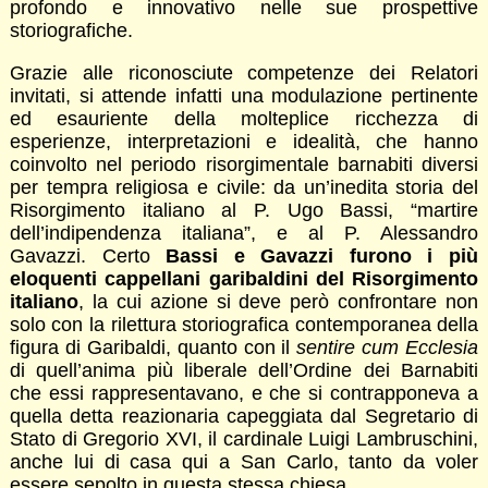
profondo e innovativo nelle sue prospettive
storiografiche.
Grazie alle riconosciute competenze dei Relatori
invitati, si attende infatti una modulazione pertinente
ed esauriente della molteplice ricchezza di
esperienze, interpretazioni e idealità, che hanno
coinvolto nel periodo risorgimentale barnabiti diversi
per tempra religiosa e civile: da un’inedita storia del
Risorgimento italiano al P. Ugo Bassi, “martire
dell’indipendenza italiana”, e al P. Alessandro
Gavazzi. Certo
Bassi e Gavazzi furono i più
eloquenti cappellani garibaldini del Risorgimento
italiano
, la cui azione si deve però confrontare non
solo con la rilettura storiografica contemporanea della
figura di Garibaldi, quanto con il
sentire cum Ecclesia
di quell’anima più liberale dell’Ordine dei Barnabiti
che essi rappresentavano, e che si contrapponeva a
quella detta reazionaria capeggiata dal Segretario di
Stato di Gregorio XVI, il cardinale Luigi Lambruschini,
anche lui di casa qui a San Carlo, tanto da voler
essere sepolto in questa stessa chiesa.