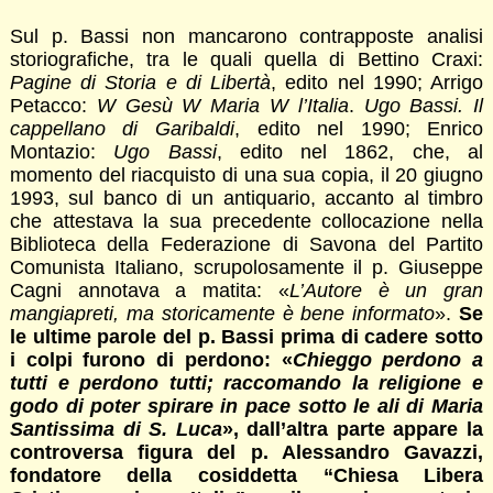
Sul p. Bassi non mancarono contrapposte analisi
storiografiche, tra le quali quella di Bettino Craxi:
Pagine di Storia e di Libertà
, edito nel 1990; Arrigo
Petacco:
W Gesù W Maria W l’Italia
.
Ugo Bassi. Il
cappellano di Garibaldi
, edito nel 1990; Enrico
Montazio:
Ugo Bassi
, edito nel 1862, che, al
momento del riacquisto di una sua copia, il 20 giugno
1993, sul banco di un antiquario, accanto al timbro
che attestava la sua precedente collocazione nella
Biblioteca della Federazione di Savona del Partito
Comunista Italiano, scrupolosamente il p. Giuseppe
Cagni annotava a matita: «
L’Autore è un gran
mangiapreti, ma storicamente è bene informato
».
Se
le ultime parole del p. Bassi prima di cadere sotto
i colpi furono di perdono: «
Chieggo perdono a
tutti e perdono tutti; raccomando la religione e
godo di poter spirare in pace sotto le ali di Maria
Santissima di S. Luca
», dall’altra parte appare la
controversa figura del p. Alessandro Gavazzi,
fondatore della cosiddetta “Chiesa Libera