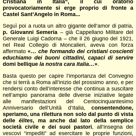
Cristiana in Italia”, il cui oratorio
provocatoriamente si erge proprio di fronte a
Castel Sant’Angelo in Roma...
Seguì poi a ruota un altro gigante dell’amor di patria,
p. Giovanni Semeria
– già Cappellano Militare del
Generale Luigi Cadorna – che il 26 giugno del 1921,
nel Real Collegio di Moncalieri, aveva con forza
affermato
«…
che formando dei cristiani coscienti
educhiamo dei buoni cittadini, capaci di servire
domi bellique
la nostra cara Italia…
»
.
Basta questo per capire l’importanza del Convegno
che si terrà a Roma all’inizio del prossimo anno, e per
rendersi conto dell’interesse che continua a suscitare
nell’ampio panorama delle diverse iniziative legate
alle manifestazioni del Centocinquantesimo
Anniversario dell’Unità d’Italia,
consentendone,
speriamo, una rilettura non solo dal punto di vista
delle
élites
, ma anche dal lato della semplice
società civile e dei suoi pastori
, all’insegna dei
vescovi “impediti” ad esercitare le proprie funzioni,