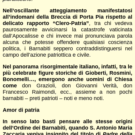
Nell’oscillante atteggiamento manifestatosi
all’indomani della Breccia di Porta Pia rispetto al
delicato rapporto “Clero-Patria”
, tra chi vedeva
paurosamente avvicinarsi la catastrofe vaticinata
dall’Apocalisse e chi invece mai pronunciava parola
alcuna che potesse offendere qualsiasi coscienza
politica, i Barnabiti seppero contraddistinguersi nel
campo dell’azione patriottica e civile.
Nel panorama risorgimentale italiano, infatti, tra le
più celebrate figure storiche di Gioberti, Rosmini,
Bonomelli…, emergono anche uomini di Chiesa
come
don Grazioli, don Giovanni Verità, don
Francesco Raimondi, ecc., assieme a non pochi
barnabiti – preti patrioti – noti e meno noti.
Amor di patria
In senso lato basti pensare alle stesse origini
dell’Ordine dei Barnabiti, quando S. Antonio Maria
Zaccaria veniva insignito del titolo di
Padre della