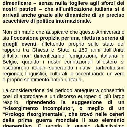
dimenticare – senza nulla togliere agli sforzi dei
nostri patrioti – che all’unificazione italiana si è
arrivati anche grazie alle dinamiche di un preciso
scacchiere di politica internazionale.
Non ci rimane che auspicare che questo Anniversario
sia
l’occasione propizia per una rilettura serena di
quegli eventi
, riflettendo proprio sullo stato dei
rapporti tra Chiesa e Stato a 150 anni dall’Unità
d’Italia, non dimenticando l’emigrazione italiana in
Belgio, quando i nostri connazionali all’estero si
riscoprirono italiani superando i nativi particolarismi
regionali, linguistici, culturali, e accentuando un vero
e proprio sentimento patrio unitario.
La considerazione del periodo anteguerra consentirà
così di approdare a un discorso europeo di più largo
respiro,
riprendendo la suggestione di un
“Risorgimento incompiuto”, o meglio di un
“Prologo risorgimentale”, che trovò nelle ceneri
della prima guerra mondiale il suo elemento
rigenerativo
. E proprio in questo delicatissimo