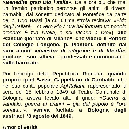
«
Benedite gran Dio l’Italia
»
. Da allora più che mai
un fremito patriottico percorse gli animi di diversi
barnabiti, dal sonetto dedicato al Pontefice da parte
del p. Ugo Bassi (la cui ultima strofa recitava: «
Fido
degli Italiani! – O vero Pio / Ora hai formato un popolo
d’onore: È tua l’Italia, e sei Vicario a Dio
»),
alle
“Cinque giornate di Milano”, che videro il Rettore
del Collegio Longone, p. Piantoni, definito dai
suoi alunni «
maestro di religione e di libertà
»,
guidare i suoi allievi – confessati e comunicati –
sulle barricate
.
Poi l’epilogo della Repubblica Romana,
quando
proprio quel Bassi, Cappellano di Garibaldi
, che
nel suo canto popolare
Agl’Italiani
, rappresentato la
sera del 15 febbraio 1849 al Teatro Comunale di
Bologna, aveva levato alto il grido: «
Guerra al
vandalo, guerra ai tiranni – già del popolo è l’ora
sonata…
»,
veniva fucilato a Bologna dagli
austriaci l’8 agosto del 1849
.
Amor di verità