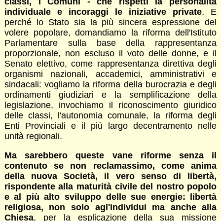
classi, i Comuni - che rispetti la personalità
individuale e incoraggi le iniziative private
. E
perché lo Stato sia la più sincera espressione del
volere popolare, domandiamo la riforma dell'Istituto
Parlamentare sulla base della rappresentanza
proporzionale, non escluso il voto delle donne, e il
Senato elettivo, come rappresentanza direttiva degli
organismi nazionali, accademici, amministrativi e
sindacali: vogliamo la riforma della burocrazia e degli
ordinamenti giudiziari e la semplificazione della
legislazione, invochiamo il riconoscimento giuridico
delle classi, l'autonomia comunale, la riforma degli
Enti Provinciali e il più largo decentramento nelle
unità regionali.
Ma sarebbero queste vane riforme senza il
contenuto se non reclamassimo, come anima
della nuova Società, il vero senso di libertà,
rispondente alla maturità civile del nostro popolo
e al più alto sviluppo delle sue energie: libertà
religiosa, non solo agl'individui ma anche alla
Chiesa
, per la esplicazione della sua missione