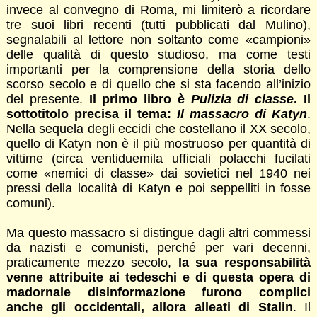
invece al convegno di Roma, mi limiterò a ricordare
tre suoi libri recenti (tutti pubblicati dal Mulino),
segnalabili al lettore non soltanto come «campioni»
delle qualità di questo studioso, ma come testi
importanti per la comprensione della storia dello
scorso secolo e di quello che si sta facendo all’inizio
del presente.
Il primo libro è
Pulizia di classe
. Il
sottotitolo precisa il tema:
Il massacro di Katyn
.
Nella sequela degli eccidi che costellano il XX secolo,
quello di Katyn non è il più mostruoso per quantità di
vittime (circa ventiduemila ufficiali polacchi fucilati
come «nemici di classe» dai sovietici nel 1940 nei
pressi della località di Katyn e poi seppelliti in fosse
comuni).
Ma questo massacro si distingue dagli altri commessi
da nazisti e comunisti, perché per vari decenni,
praticamente mezzo secolo,
la sua responsabilità
venne attribuite ai tedeschi e di questa opera di
madornale disinformazione furono complici
anche gli occidentali, allora alleati di Stalin
. Il