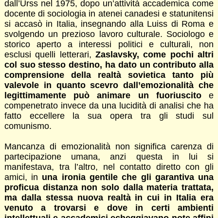
dall’Urss nel 1975, dopo un’attività accademica come
docente di sociologia in atenei canadesi e statunitensi
si accasò in Italia, insegnando alla Luiss di Roma e
svolgendo un prezioso lavoro culturale. Sociologo e
storico aperto a interessi politici e culturali, non
esclusi quelli letterari,
Zaslavsky, come pochi altri
col suo stesso destino, ha dato un contributo alla
comprensione della realtà sovietica tanto più
valevole in quanto scevro dall’emozionalità che
legittimamente può animare un fuoriuscito
e
compenetrato invece da una lucidità di analisi che ha
fatto eccellere la sua opera tra gli studi sul
comunismo.
Mancanza di emozionalità non significa carenza di
partecipazione umana, anzi questa in lui si
manifestava, tra l’altro, nel contatto diretto con gli
amici, in
una ironia gentile che gli garantiva una
proficua distanza non solo dalla materia trattata,
ma dalla stessa nuova realtà in cui in Italia era
venuto a trovarsi e dove in certi ambienti
intellettuali e accademici echeggiavano note affini