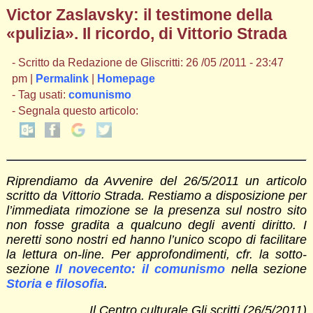
Victor Zaslavsky: il testimone della
«pulizia». Il ricordo, di Vittorio Strada
- Scritto da Redazione de Gliscritti: 26 /05 /2011 - 23:47
pm |
Permalink
|
Homepage
- Tag usati:
comunismo
- Segnala questo articolo:
Riprendiamo da Avvenire del 26/5/2011 un articolo
scritto da Vittorio Strada. Restiamo a disposizione per
l’immediata rimozione se la presenza sul nostro sito
non fosse gradita a qualcuno degli aventi diritto. I
neretti sono nostri ed hanno l’unico scopo di facilitare
la lettura on-line. Per approfondimenti, cfr. la sotto-
sezione
Il novecento: il comunismo
nella sezione
Storia e filosofia
.
Il Centro culturale Gli scritti (26/5/2011)