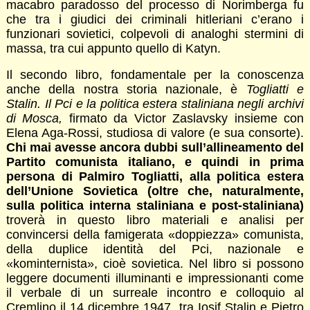
macabro paradosso del processo di Norimberga fu
che tra i giudici dei criminali hitleriani c’erano i
funzionari sovietici, colpevoli di analoghi stermini di
massa, tra cui appunto quello di Katyn.
Il secondo libro, fondamentale per la conoscenza
anche della nostra storia nazionale, è
Togliatti e
Stalin. Il Pci e la politica estera staliniana negli archivi
di Mosca,
firmato da Victor Zaslavsky insieme con
Elena Aga-Rossi, studiosa di valore (e sua consorte).
Chi mai avesse ancora dubbi sull’allineamento del
Partito comunista italiano, e quindi in prima
persona di Palmiro Togliatti, alla politica estera
dell’Unione Sovietica (oltre che, naturalmente,
sulla politica interna staliniana e post-staliniana)
troverà in questo libro materiali e analisi per
convincersi della famigerata «doppiezza» comunista,
della duplice identità del Pci, nazionale e
«kominternista», cioè sovietica. Nel libro si possono
leggere documenti illuminanti e impressionanti come
il verbale di un surreale incontro e colloquio al
Cremlino il 14 dicembre 1947, tra Iosif Stalin e Pietro