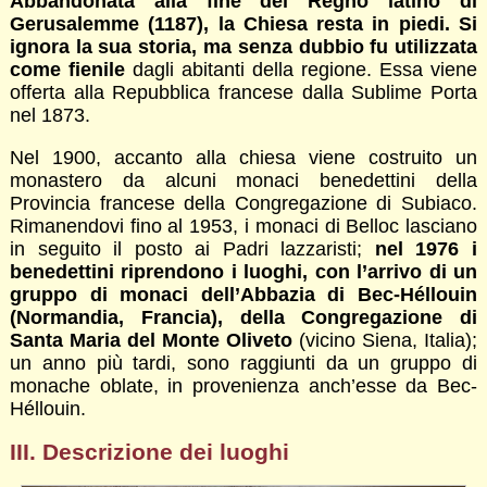
Abbandonata alla fine del Regno latino di
Gerusalemme (1187), la Chiesa resta in piedi. Si
ignora la sua storia, ma senza dubbio fu utilizzata
come fienile
dagli abitanti della regione. Essa viene
offerta alla Repubblica francese dalla Sublime Porta
nel 1873.
Nel 1900, accanto alla chiesa viene costruito un
monastero da alcuni monaci benedettini della
Provincia francese della Congregazione di Subiaco.
Rimanendovi fino al 1953, i monaci di Belloc lasciano
in seguito il posto ai Padri lazzaristi;
nel 1976 i
benedettini riprendono i luoghi, con l’arrivo di un
gruppo di monaci dell’Abbazia di Bec-Héllouin
(Normandia, Francia), della Congregazione di
Santa Maria del Monte Oliveto
(vicino Siena, Italia);
un anno più tardi, sono raggiunti da un gruppo di
monache oblate, in provenienza anch’esse da Bec-
Héllouin.
III. Descrizione dei luoghi