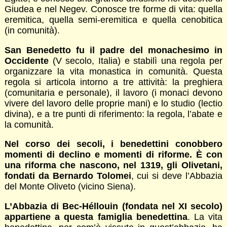
Giudea e nel Negev. Conosce tre forme di vita: quella
eremitica, quella semi-eremitica e quella cenobitica
(in comunità).
San Benedetto fu il padre del monachesimo in
Occidente
(V secolo, Italia) e stabilì una regola per
organizzare la vita monastica in comunità. Questa
regola si articola intorno a tre attività: la preghiera
(comunitaria e personale), il lavoro (i monaci devono
vivere del lavoro delle proprie mani) e lo studio (lectio
divina), e a tre punti di riferimento: la regola, l’abate e
la comunità.
Nel corso dei secoli, i benedettini conobbero
momenti di declino e momenti di riforme. È con
una riforma che nascono, nel 1319, gli Olivetani,
fondati da Bernardo Tolomei
, cui si deve l’Abbazia
del Monte Oliveto (vicino Siena).
L’Abbazia di Bec-Héllouin (fondata nel XI secolo)
appartiene a questa famiglia benedettina
. La vita