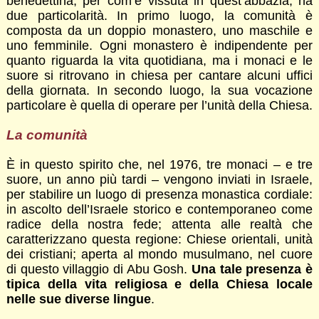
benedettina, per com’è vissuta in quest’abbazia, ha
due particolarità. In primo luogo, la comunità è
composta da un doppio monastero, uno maschile e
uno femminile. Ogni monastero è indipendente per
quanto riguarda la vita quotidiana, ma i monaci e le
suore si ritrovano in chiesa per cantare alcuni uffici
della giornata. In secondo luogo, la sua vocazione
particolare è quella di operare per l’unità della Chiesa.
La comunità
È in questo spirito che, nel 1976, tre monaci – e tre
suore, un anno più tardi – vengono inviati in Israele,
per stabilire un luogo di presenza monastica cordiale:
in ascolto dell’Israele storico e contemporaneo come
radice della nostra fede; attenta alle realtà che
caratterizzano questa regione: Chiese orientali, unità
dei cristiani; aperta al mondo musulmano, nel cuore
di questo villaggio di Abu Gosh.
Una tale presenza è
tipica della vita religiosa e della Chiesa locale
nelle sue diverse lingue
.