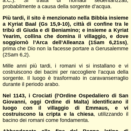
a.C.). Si tratta di nomadi sedentarizzati,
probabilmente a causa della sorgente d’acqua.
Più tardi, il sito è menzionato nella Bibbia insieme
a Kyriat Baal (Gs 15,9-10), città di confine tra le
tribù di Giuda e di Beniamino; e insieme a Kyriat
Yearim, collina che domina il villaggio, e dove
soggiornò l’Arca dell’Alleanza (1Sam 6,21ss)
,
prima che Dio non la facesse portare a Gerusalemme
(2Sam 6,2).
Mille anni più tardi, i romani vi si installano e vi
costruiscono dei bacini per raccogliere l’acqua della
sorgente. Il luogo è trasformato in caravanserraglio
durante il periodo arabo.
Nel 1143, i Crociati (l’Ordine Ospedaliero di San
Giovanni, oggi Ordine di Malta) identificano il
luogo con il villaggio di Emmaus, e vi
costruiscono la cripta e la chiesa
, utilizzando il
bacino dei romani come fondamenta.