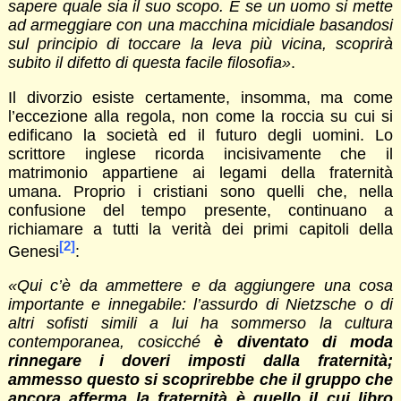
sapere quale sia il suo scopo. E se un uomo si mette
ad armeggiare con una macchina micidiale basandosi
sul principio di toccare la leva più vicina, scoprirà
subito il difetto di questa facile filosofia»
.
Il divorzio esiste certamente, insomma, ma come
l’eccezione alla regola, non come la roccia su cui si
edificano la società ed il futuro degli uomini. Lo
scrittore inglese ricorda incisivamente che il
matrimonio appartiene ai legami della fraternità
umana. Proprio i cristiani sono quelli che, nella
confusione del tempo presente, continuano a
richiamare a tutti la verità dei primi capitoli della
[2]
Genesi
:
«Qui c’è da ammettere e da aggiungere una cosa
importante e innegabile: l’assurdo di Nietzsche o di
altri sofisti simili a lui ha sommerso la cultura
contemporanea, cosicché
è diventato di moda
rinnegare i doveri imposti dalla fraternità;
ammesso questo si scoprirebbe che il gruppo che
ancora afferma la fraternità è quello il cui libro