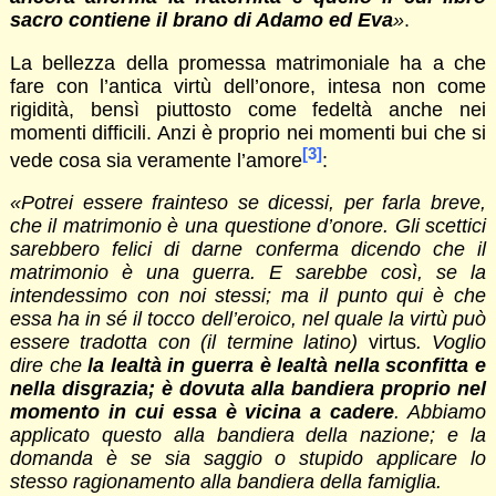
sacro contiene il brano di Adamo ed Eva
»
.
La bellezza della promessa matrimoniale ha a che
fare con l’antica virtù dell’onore, intesa non come
rigidità, bensì piuttosto come fedeltà anche nei
momenti difficili. Anzi è proprio nei momenti bui che si
[3]
vede cosa sia veramente l’amore
:
«Potrei essere frainteso se dicessi, per farla breve,
che il matrimonio è una questione d’onore. Gli scettici
sarebbero felici di darne conferma dicendo che il
matrimonio è una guerra. E sarebbe così, se la
intendessimo con noi stessi; ma il punto qui è che
essa ha in sé il tocco dell’eroico, nel quale la virtù può
essere tradotta con (il termine latino)
virtus
. Voglio
dire che
la lealtà in guerra è lealtà nella sconfitta e
nella disgrazia; è dovuta alla bandiera proprio nel
momento in cui essa è vicina a cadere
. Abbiamo
applicato questo alla bandiera della nazione; e la
domanda è se sia saggio o stupido applicare lo
stesso ragionamento alla bandiera della famiglia.