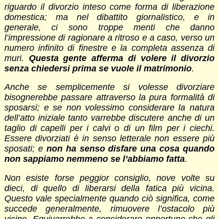
riguardo il divorzio inteso come forma di liberazione
domestica; ma nel dibattito giornalistico, e in
generale, ci sono troppe menti che danno
l’impressione di ragionare a ritroso e a caso, verso un
numero infinito di finestre e la completa assenza di
muri.
Questa gente afferma di volere il divorzio
senza chiedersi prima se vuole il matrimonio
.
Anche se semplicemente si volesse divorziare
bisognerebbe passare attraverso la pura formalità di
sposarsi; e se non volessimo considerare la natura
dell’atto iniziale tanto varrebbe discutere anche di un
taglio di capelli per i calvi o di un film per i ciechi.
Essere divorziati è in senso letterale non essere più
sposati; e
non ha senso disfare una cosa quando
non sappiamo nemmeno se l’abbiamo fatta
.
Non esiste forse peggior consiglio, nove volte su
dieci, di quello di liberarsi della fatica più vicina.
Questo vale specialmente quando ciò significa, come
succede generalmente, rimuovere l’ostacolo più
vicino. Equivarrebbe a considerare opportuno che gli