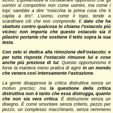
uomini si comportino non come uomini, ma come i
topi; sarebbe a dire “rosicchia la prima cosa che ti
capita a tiro”. L’uomo, come il topo, tende a
scardinare ciò che non comprende. E
dato che ha
sbattuto contro qualcosa lo chiama l’ostacolo più
vicino; non importa che questo ostacolo sia il
pilastro portante che sostiene il tetto sopra la sua
testa
.
Con zelo si dedica alla rimozione dell’ostacolo; e
per tutta risposta l’ostacolo rimuove lui e cose
anche più preziose di lui
. Questo opportunismo è
forse la maniera meno pratica di agire
in un mondo
che venera così intensamente l’astrazione
.
La gente disapprova la critica distruttiva senza un
motivo preciso; ma
la questione della critica
distruttiva non è tanto che essa distrugga, quanto
che non sia vera critica
. È distruzione senza un
disegno. È come smontare senza criterio, pezzo per
pezzo, un complesso macchinario, senza nemmeno