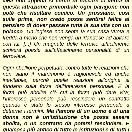
«
Ma non appena si cercò di toccare la verità di
questa attrazione primordiale ogni paragone non
poté che risultare comico. Un prussiano, così
sulle prime, non credo possa sentirsi felice al
pensiero di dover passare tutta la sua vita con un
polacco
. Un inglese non sente la sua casa vuota e
fredda a meno che non venga un irlandese ad abitare
con lui. [...] Un magnate delle ferrovie difficilmente
scriverà poesie sull’affascinante personalità di un
ferroviere.
Ogni ribellione perpetuata contro tutte le relazioni che
non siano il matrimonio è ragionevole ed anche
inevitabile, perché quelle relazioni all’origine si
fondano sulla forza dell’interesse personale. E la
forza può abolire ciò cui la forza può dare vita;
l’interesse personale può rescindere un contratto
quando è stato lo stesso interesse personale a
dettarne i termini.
Ma l’amore di un uomo e di una
donna non è un’istituzione che possa essere
abolita, o un contratto da potersi rescindere. È
qualcosa più antico di tutte le istituzioni e di tutti i