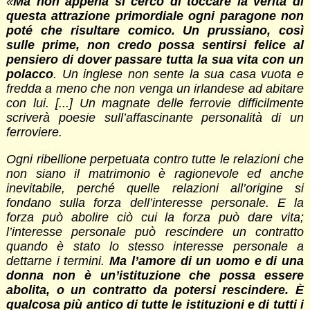
«
Ma non appena si cercò di toccare la verità di
questa attrazione primordiale ogni paragone non
poté che risultare comico. Un prussiano, così
sulle prime, non credo possa sentirsi felice al
pensiero di dover passare tutta la sua vita con un
polacco
. Un inglese non sente la sua casa vuota e
fredda a meno che non venga un irlandese ad abitare
con lui. [...] Un magnate delle ferrovie difficilmente
scriverà poesie sull’affascinante personalità di un
ferroviere.
Ogni ribellione perpetuata contro tutte le relazioni che
non siano il matrimonio è ragionevole ed anche
inevitabile, perché quelle relazioni all’origine si
fondano sulla forza dell’interesse personale. E la
forza può abolire ciò cui la forza può dare vita;
l’interesse personale può rescindere un contratto
quando è stato lo stesso interesse personale a
dettarne i termini.
Ma l’amore di un uomo e di una
donna non è un’istituzione che possa essere
abolita, o un contratto da potersi rescindere. È
qualcosa più antico di tutte le istituzioni e di tutti i