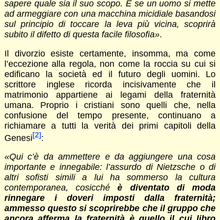
sapere quale sia il suo scopo. E se un uomo si mette
ad armeggiare con una macchina micidiale basandosi
sul principio di toccare la leva più vicina, scoprirà
subito il difetto di questa facile filosofia»
.
Il divorzio esiste certamente, insomma, ma come
l’eccezione alla regola, non come la roccia su cui si
edificano la società ed il futuro degli uomini. Lo
scrittore inglese ricorda incisivamente che il
matrimonio appartiene ai legami della fraternità
umana. Proprio i cristiani sono quelli che, nella
confusione del tempo presente, continuano a
richiamare a tutti la verità dei primi capitoli della
[2]
Genesi
:
«Qui c’è da ammettere e da aggiungere una cosa
importante e innegabile: l’assurdo di Nietzsche o di
altri sofisti simili a lui ha sommerso la cultura
contemporanea, cosicché
è diventato di moda
rinnegare i doveri imposti dalla fraternità;
ammesso questo si scoprirebbe che il gruppo che
ancora afferma la fraternità è quello il cui libro