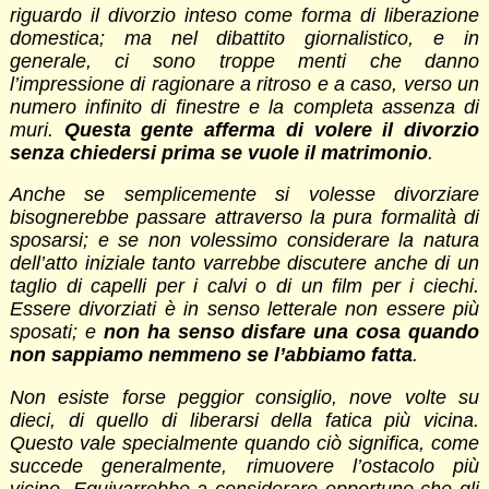
riguardo il divorzio inteso come forma di liberazione
domestica; ma nel dibattito giornalistico, e in
generale, ci sono troppe menti che danno
l’impressione di ragionare a ritroso e a caso, verso un
numero infinito di finestre e la completa assenza di
muri.
Questa gente afferma di volere il divorzio
senza chiedersi prima se vuole il matrimonio
.
Anche se semplicemente si volesse divorziare
bisognerebbe passare attraverso la pura formalità di
sposarsi; e se non volessimo considerare la natura
dell’atto iniziale tanto varrebbe discutere anche di un
taglio di capelli per i calvi o di un film per i ciechi.
Essere divorziati è in senso letterale non essere più
sposati; e
non ha senso disfare una cosa quando
non sappiamo nemmeno se l’abbiamo fatta
.
Non esiste forse peggior consiglio, nove volte su
dieci, di quello di liberarsi della fatica più vicina.
Questo vale specialmente quando ciò significa, come
succede generalmente, rimuovere l’ostacolo più
vicino. Equivarrebbe a considerare opportuno che gli