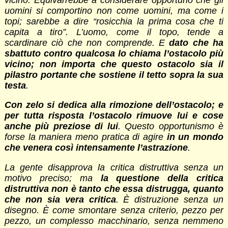
uomini si comportino non come uomini, ma come i
topi; sarebbe a dire “rosicchia la prima cosa che ti
capita a tiro”. L’uomo, come il topo, tende a
scardinare ciò che non comprende. E
dato che ha
sbattuto contro qualcosa lo chiama l’ostacolo più
vicino; non importa che questo ostacolo sia il
pilastro portante che sostiene il tetto sopra la sua
testa
.
Con zelo si dedica alla rimozione dell’ostacolo; e
per tutta risposta l’ostacolo rimuove lui e cose
anche più preziose di lui
. Questo opportunismo è
forse la maniera meno pratica di agire
in un mondo
che venera così intensamente l’astrazione
.
La gente disapprova la critica distruttiva senza un
motivo preciso; ma
la questione della critica
distruttiva non è tanto che essa distrugga, quanto
che non sia vera critica
. È distruzione senza un
disegno. È come smontare senza criterio, pezzo per
pezzo, un complesso macchinario, senza nemmeno