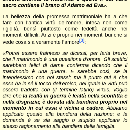
sacro contiene il brano di Adamo ed Eva
»
.
La bellezza della promessa matrimoniale ha a che
fare con l’antica virtù dell’onore, intesa non come
rigidità, bensì piuttosto come fedeltà anche nei
momenti difficili. Anzi è proprio nei momenti bui che si
[3]
vede cosa sia veramente l’amore
:
«Potrei essere frainteso se dicessi, per farla breve,
che il matrimonio è una questione d’onore. Gli scettici
sarebbero felici di darne conferma dicendo che il
matrimonio è una guerra. E sarebbe così, se la
intendessimo con noi stessi; ma il punto qui è che
essa ha in sé il tocco dell’eroico, nel quale la virtù può
essere tradotta con (il termine latino)
virtus
. Voglio
dire che
la lealtà in guerra è lealtà nella sconfitta e
nella disgrazia; è dovuta alla bandiera proprio nel
momento in cui essa è vicina a cadere
. Abbiamo
applicato questo alla bandiera della nazione; e la
domanda è se sia saggio o stupido applicare lo
stesso ragionamento alla bandiera della famiglia.