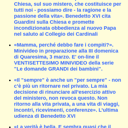
Chiesa, sul suo mistero, che costituisce per
tutti noi - possiamo dire - la ragione e la
passione della vita». Benedetto XVI cita
Guardini sulla Chiesa e promette
incondizionata obbedienza al nuovo Papa
nel saluto al Collegio dei Cardinali
«Mamma, perché debbo fare i compiti?».
Minivideo in preparazione alla III domenica
di Quaresima, 3 marzo. E' on-line il
VENTISETTESIMO MINIVIDEO della serie
"Le domande GRANDI dei bambini".
«Il "sempre" è anche un "per sempre" - non
c’è più un ritornare nel privato. La mia
decisione di rinunciare all’esercizio attivo
del ministero, non revoca questo. Non
ritorno alla vita privata, a una vita di viaggi,
incontri, ricevimenti, conferenze». L’ultima
udienza di Benedetto XVI
«La verità è bella. E sembra quasi che il