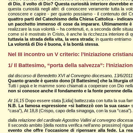
di Dio, il volto di Dio? Questa curiosità interiore dovrebbe
questa curiosità negli altri: di conoscere veramente tutta la 
conoscere e capire - per quanto possiamo - il contenuto del Cr
quattro parti del Catechismo della Chiesa Cattolica - indicano
un pacchetto immenso di cose da imparare. Ultimamente è s
realizzare la sua volontà – ha contenuti, e, a seconda delle situa
come si è mostrato in Cristo, è anche la ricchezza interiore di 
tuttavia la strada della vita, la vera strada
; in quanto entriamo
La volontà di Dio è buona, è la bontà stessa
.
Nel III incontro un V criterio: l’Iniziazione crist
1/ Il Battesimo, “porta della salvezza”: l'Iniziazi
dal discorso di Benedetto XVI al Convegno diocesano, 13/6/2011
Quanto grande è questo dono [il Battesimo] che la liturgia ch
Tutti i papà e le mamme sono chiamati a cooperare con Dio nella
non si conosce anche il fondamento e la fonte perenne della 
At 16,15
Dopo essere stata [Lidia] battezzata con tutta la sua fami
N.B. La famosa espressione «si battezzò con la sua casa»
s
“casa”), At 18,8 (Crispo, capo della sinagoga, con la sua “casa”). 
dalla relazione del cardinale Agostino Vallini al convegno dioces
Il secondo ambito [della nostra verifica nell’anno prossimo] riguar
evento che offre l’occasione di ripensare alla fede. La rea