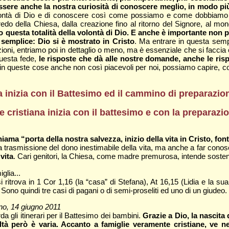
 essere anche la nostra curiosità di conoscere meglio, in modo pi
volontà di Dio e di conoscere così come possiamo e come dobbiamo 
edo della Chiesa, dalla creazione fino al ritorno del Signore, al m
 questa totalità della volontà di Dio. E anche è importante non pe
emplice: Dio si è mostrato in Cristo
. Ma entrare in questa sempl
zioni, entriamo poi in dettaglio o meno, ma è essenziale che si faccia 
questa fede,
le risposte che dà alle nostre domande, anche le ri
 in queste cose anche non così piacevoli per noi, possiamo capire, c
iana inizia con il Battesimo ed il cammino di preparazi
one cristiana inizia con il battesimo e con la preparaz
iama “porta della nostra salvezza, inizio della vita in Cristo, fo
 trasmissione del dono inestimabile della vita, ma anche a far cono
vita
. Cari genitori, la Chiesa, come madre premurosa, intende soste
glia...
i ritrova in 1 Cor 1,16 (la “casa” di Stefana), At 16,15 (Lidia e la sua 
Sono quindi tre casi di pagani o di semi-proseliti ed uno di un giudeo.
ano, 14 giugno 2011
da gli itinerari per il Battesimo dei bambini.
Grazie a Dio, la nascita
ltà però è varia. Accanto a famiglie veramente cristiane, ve n