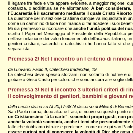
Il legame fra fede e vita appare evidente, a maggior ragione, quan
costanza, o addirittura se ne allontanano.
A ben considerare, 
l’Eucarestia è il sacramento mediante il quale Cristo Risorto 
La questione dell’iniziazione cristiana dunque va inquadrata in una
come un cammino di luce non manca di far ricadere i suoi benefici 
Mi sia permesso di ricordare che
anche l’unità politica del nos
scritto il Papa nel Messaggio al Presidente della Repubblica per l
nell’assimilazione dei valori fondamentali dell’
animus
italiano, u
genitori cristiani, sacerdoti e catechisti che hanno fatto sì che
separatista.
Premessa 2/ Nel I incontro un I criterio di rinn
da Giovanni Paolo II,
Catechesi tradendae
, 19
La catechesi deve spesso sforzarsi non soltanto di nutrire e di i
globale a Gesù Cristo per coloro che sono ancora alle soglie dell
Premessa 3/ Nel II incontro 3 ulteriori criteri di
il coinvolgimento di genitori, bambini e giovani n
dalla Lectio divina su At 20,17-38 (il discorso di Mileto) di Benede
San Paolo ritorna, dopo alcune frasi, di nuovo su questo punto e 
un Cristianesimo "à la carte", secondo i propri gusti, non pr
anche la volontà scomoda, anche i temi che personalmente 
fatto che dobbiamo istruire e predicare - come dice qui san Paolo 
essere curiosi noi di conoscere la volontà di Dio: che cosa