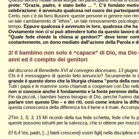
prete: "Grazie, padre, è stato bello ... ". C'è fondato mot
celebrazione: è avvenuto qualcosa nel cuore dei partecipant
Certo, non c'è da farsi illusioni: queste persone in genere non r
un tale cambiamento di "ethos", un tale rinnovamento psicologico
tempo.
Eppure qualcosa è avvenuto in loro, qualcosa che ha 
Ovviamente non ci si può attendere tutto da questo lavoro d
"Quale fede chiede la chiesa ai genitori?" deve tener con
costantemente, un dono mediato dall'azione della Parola e de
2/ Il bambino non solo è “capace” di Dio, ma Dio è 
anni ed il compito dei genitori
dal discorso di Benedetto XVI al convegno diocesano, 13 giugno
Chi è il messaggero di questo lieto annuncio? Sicuramente lo 
grande è questo dono che la liturgia chiama “porta della nostr
Tutti i papà e le mamme sono chiamati a cooperare con Dio nella
non si conosce anche il fondamento e la fonte perenne della
Fin da piccoli, i bambini hanno bisogno di Dio, perché l’uomo dal
parlare con questo Dio – e dei riti, così come intuire la diffe
questa conoscenza della differenza tra il bene e il male. Accompag
2Tim 1, 5; 3, 15
Mi ricordo della tua fede schietta, fede che fu p
queste possono istruirti per la salvezza, che si ottiene per mezzo
Ef 6,4
Voi, padri, [...] fateli crescere[i vostri figli] nella disciplin