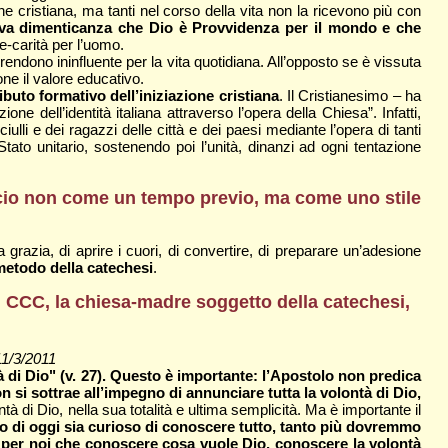
ione cristiana, ma tanti nel corso della vita non la ricevono più con
siva dimenticanza che Dio è Provvidenza per il mondo e che
e-carità per l’uomo.
rendono ininfluente per la vita quotidiana. All’opposto se è vissuta
ne il valore educativo.
ibuto formativo dell’iniziazione cristiana
. Il Cristianesimo – ha
e dell’identità italiana attraverso l’opera della Chiesa”. Infatti,
iulli e dei ragazzi delle città e dei paesi mediante l’opera di tanti
Stato unitario, sostenendo poi l’unità, dinanzi ad ogni tentazione
uncio non come un tempo previo, ma come uno stile
grazia, di aprire i cuori, di convertire, di preparare un’adesione
l metodo della catechesi
.
il CCC, la chiesa-madre soggetto della catechesi,
 11/3/2011
à di Dio" (v. 27). Questo è importante: l’Apostolo non predica
 si sottrae all’impegno di annunciare tutta la volontà di Dio,
ntà di Dio, nella sua totalità e ultima semplicità. Ma è importante il
 di oggi sia curioso di conoscere tutto, tanto più dovremmo
e per noi che conoscere cosa vuole Dio, conoscere la volontà