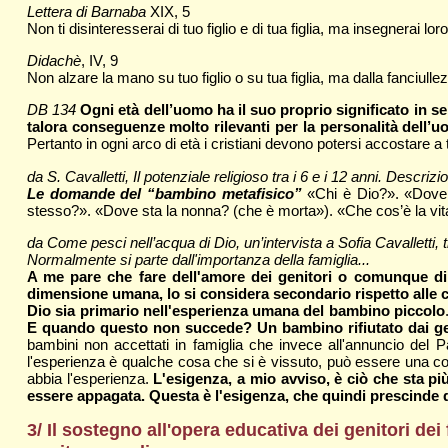
Lettera di Barnaba
XIX, 5
Non ti disinteresserai di tuo figlio e di tua figlia, ma insegnerai loro
Didachè
, IV, 9
Non alzare la mano su tuo figlio o su tua figlia, ma dalla fanciullez
DB 134
Ogni età dell’uomo ha il suo proprio significato in s
talora conseguenze molto rilevanti per la personalità dell’u
Pertanto in ogni arco di età i cristiani devono potersi accostare a
da S. Cavalletti, Il potenziale religioso tra i 6 e i 12 anni. Descr
Le domande del “bambino metafisico”
«Chi è Dio?». «Dove
stesso?». «Dove sta la nonna? (che è morta»). «Che cos’è la vita?
da Come pesci nell’acqua di Dio, un’intervista a Sofia Cavalletti, 
Normalmente si parte dall'importanza della famiglia...
A me pare che fare dell'amore dei genitori o comunque di c
dimensione umana, lo si considera secondario rispetto alle c
Dio sia primario nell'esperienza umana del bambino piccolo
E quando questo non succede? Un bambino rifiutato dai ge
bambini non accettati in famiglia che invece all'annuncio de
l'esperienza è qualche cosa che si è vissuto, può essere una co
abbia l'esperienza.
L'esigenza, a mio avviso, è ciò che sta p
essere appagata. Questa è l'esigenza, che quindi prescinde 
3/ Il sostegno all'opera educativa dei genitori dei