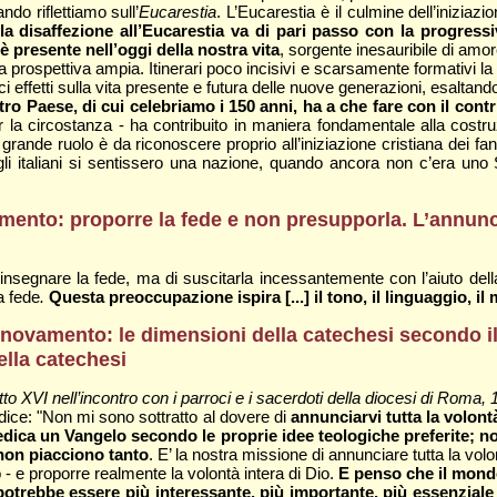
do riflettiamo sull’
Eucarestia
. L’Eucarestia è il culmine dell’iniziaz
la disaffezione all’Eucarestia va di pari passo con la progres
è presente nell’oggi della nostra vita
, sorgente inesauribile di amor
 prospettiva ampia. Itinerari poco incisivi e scarsamente formativi la 
effetti sulla vita presente e futura delle nuove generazioni, esaltando
tro Paese, di cui celebriamo i 150 anni, ha a che fare con il contr
a circostanza - ha contribuito in maniera fondamentale alla costruzion
n grande ruolo è da riconoscere proprio all’iniziazione cristiana dei fanc
 gli italiani si sentissero una nazione, quando ancora non c’era uno 
ovamento: proporre la fede e non presupporla. L’ann
nsegnare la fede, ma di suscitarla incessantemente con l’aiuto della 
a fede
.
Questa preoccupazione ispira [...] il tono, il linguaggio, i
 rinnovamento: le dimensioni della catechesi secondo 
ella catechesi
tto XVI nell’incontro con i parroci e i sacerdoti della diocesi di Roma,
dice: "Non mi sono sottratto al dovere di
annunciarvi tutta la volont
edica un Vangelo secondo le proprie idee teologiche preferite; non
non piacciono tanto
. E’ la nostra missione di annunciare tutta la volo
- e proporre realmente la volontà intera di Dio.
E penso che il mondo
 potrebbe essere più interessante, più importante, più essenzial