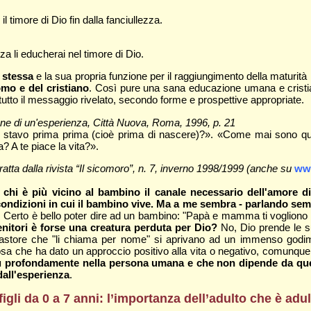
 il timore di Dio fin dalla fanciullezza.
za li educherai nel timore di Dio.
e stessa
e la sua propria funzione per il raggiungimento della maturità [
omo e del cristiano
. Così pure una sana educazione umana e cristia
 tutto il messaggio rivelato, secondo forme e prospettive appropriate.
izione di un'esperienza, Città Nuova, Roma, 1996, p. 21
 stavo prima prima (cioè prima di nascere)?». «Come mai sono qui
 A te piace la vita?».
tratta dalla rivista “Il sicomoro”, n. 7, inverno 1998/1999 (anche su
www
hi è più vicino al bambino il canale necessario dell'amore di 
ondizioni in cui il bambino vive. Ma a me sembra - parlando sem
. Certo è bello poter dire ad un bambino: "Papà e mamma ti vogliono 
nitori è forse una creatura perduta per Dio?
No, Dio prende le su
l Pastore che "li chiama per nome" si aprivano ad un immenso godi
sa che ha dato un approccio positivo alla vita o negativo, comunque
iù profondamente nella persona umana e che non dipende da ques
dall'esperienza
.
 figli da 0 a 7 anni: l’importanza dell’adulto che è a