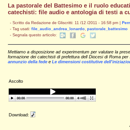
La pastorale del Battesimo e il ruolo educati
catechisti: file audio e antologia di testi a
- Scritto da Redazione de Gliscritti: 11 /12 /2011 - 16:58 pm |
Per
- Tag usati:
file_audio_andrea_lonardo
,
pastorale_battesimo
- Segnala questo articolo:
Mettiamo a disposizione ad experimentum per valutare la presenza
formazione dei catechisti di prefettura dell Diocesi di Roma per
annunzio della fede
e
Le dimensioni costitutive dell'iniziazi
Ascolto
00:00
00:00
Download: