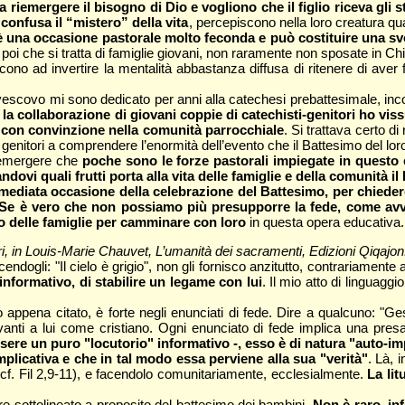
a riemergere il bisogno di Dio e vogliono che il figlio riceva gli
 confusa il “mistero” della vita
, percepiscono nella loro creatura qu
è una occasione pastorale molto feconda e può costituire una sv
oi che si tratta di famiglie giovani, non raramente non sposate in Ch
cono ad invertire la mentalità abbastanza diffusa di ritenere di aver
ovo mi sono dedicato per anni alla catechesi prebattesimale, incontr
la collaborazione di giovani coppie di catechisti-genitori ho vis
le con convinzione nella comunità parrocchiale
. Si trattava certo d
enitori a comprendere l’enormità dell’evento che il Battesimo del loro 
a emergere che
poche sono le forze pastorali impiegate in questo 
andovi quali frutti porta alla vita delle famiglie e della comunità
l’immediata occasione della celebrazione del Battesimo, per chi
oli. Se è vero che non possiamo più presupporre la fede, come a
nco delle famiglie per camminare con loro
in questa opera educativa.
ri, in Louis-Marie Chauvet, L’umanità dei sacramenti, Edizioni Qiqaj
endogli: "Il cielo è grigio", non gli fornisco anzitutto, contrariament
informativo, di stabilire un legame con lui
. Il mio atto di linguag
 appena citato, è forte negli enunciati di fede. Dire a qualcuno: "Ge
vanti a lui come cristiano. Ogni enunciato di fede implica una pres
ere un puro "locutorio" informativo -, esso è di natura "auto-imp
mplicativa e che in tal modo essa perviene alla sua "verità"
. Là, 
(cf. Fil 2,9-11), e facendolo comunitariamente, ecclesialmente.
La lit
sere sottolineato a proposito del battesimo dei bambini.
Non è raro, inf