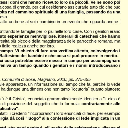
 stessi doni che hanno ricevuto loro da piccoli. Ve ne sono poi
alcosa di grande, per cui desiderano assicurarle tutto ciò che può
olta nel cammino spirituale di una famiglia, passando da una
iesa.
 fatto un bene al solo bambino in un evento che riguarda anche i
ando le famiglie per lo più nelle loro case. Con i genitori erano
suto esperienze meravigliose, itinerari di catechesi che hanno
i realtà più piccole della maggioranza delle parrocchie romane, ma
figlio realizza anche per loro.
campo. Vi chiedo di fare una verifica attenta, coinvolgendo i
 il Battesimo dei bambini e che cosa si può proporre in merito
.
ederci cosa potrebbe essere messo in campo per accompagnare
vveniva un tempo quando i genitori e i nonni introducevano i
on. Comunità di Bose, Magnano, 2010, pp. 275-295
e alle apparenze, un'informazione sul tempo che fa, perché lo vede
gio ha dunque una dimensione non tanto "locutoria" quanto piuttosto
sù è il Cristo", enunciato grammaticalmente identico a "il cielo è
a di posizione del soggetto che lo formula:
contrariamente alle
licativa''
.
infatti, i credenti "incorporano" i loro enunciati di fede, per esempio
urgia dà così "luogo" alla confessione di fede implicata in un
atti, che certi genitori, all'uscita dalla celebrazione, dicano al