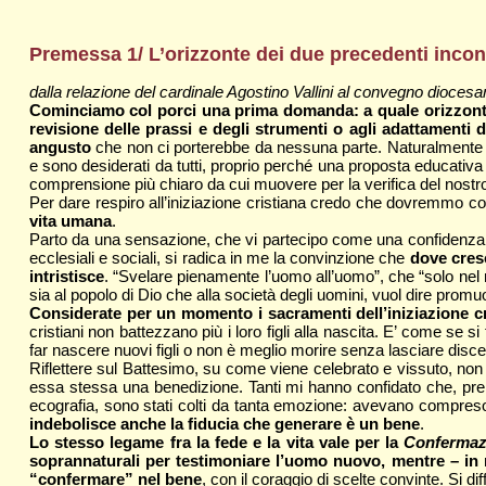
Premessa 1/ L’orizzonte dei due precedenti incon
dalla relazione del cardinale Agostino Vallini al convegno dioces
Cominciamo col porci una prima domanda: a quale orizzonte
revisione delle prassi e degli strumenti o agli adattamenti
angusto
che non ci porterebbe da nessuna parte. Naturalmente al
e sono desiderati da tutti, proprio perché una proposta educativa 
comprensione più chiaro da cui muovere per la verifica del nostro
Per dare respiro all’iniziazione cristiana credo che dovremmo coll
vita umana
.
Parto da una sensazione, che vi partecipo come una confidenza pe
ecclesiali e sociali, si radica in me la convinzione che
dove cresc
intristisce
. “Svelare pienamente l’uomo all’uomo”, che “solo nel mi
sia al popolo di Dio che alla società degli uomini, vuol dire promuo
Considerate per un momento i sacramenti dell’iniziazione cr
cristiani non battezzano più i loro figli alla nascita. E’ come se
far nascere nuovi figli o non è meglio morire senza lasciare dis
Riflettere sul Battesimo, su come viene celebrato e vissuto, non 
essa stessa una benedizione. Tanti mi hanno confidato che, prend
ecografia, sono stati colti da tanta emozione: avevano compreso d
indebolisce anche la fiducia che generare è un bene
.
Lo stesso legame fra la fede e la vita vale per la
Confermaz
soprannaturali per testimoniare l’uomo nuovo, mentre – in m
“confermare” nel bene
, con il coraggio di scelte convinte. Si di