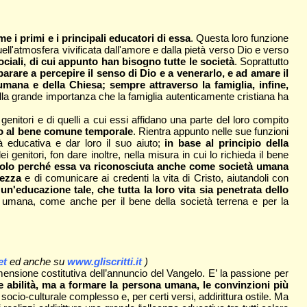
e i primi e i principali educatori di essa
. Questa loro funzione
 quell'atmosfera vivificata dall'amore e dalla pietà verso Dio e verso
ociali, di cui appunto han bisogno tutte le società
. Soprattutto
mparare a percepire il senso di Dio e a venerarlo, e ad amare il
mana e della Chiesa; sempre attraverso la famiglia, infine,
ella grande importanza che la famiglia autenticamente cristiana ha
dei genitori e di quelli a cui essi affidano una parte del loro compito
rio al bene comune temporale
. Rientra appunto nelle sue funzioni
ità educativa e dar loro il suo aiuto;
in base al principio della
ei genitori, fon dare inoltre, nella misura in cui lo richieda il bene
on solo perché essa va riconosciuta anche come società umana
vezza
e di comunicare ai credenti la vita di Cristo, aiutandoli con
n'educazione tale, che tutta la loro vita sia penetrata dello
a umana, come anche per il bene della società terrena e per la
et
ed anche su
www.gliscritti.it
)
nsione costitutiva dell’annuncio del Vangelo. E’ la passione per
 abilità, ma a formare la persona umana, le convinzioni più
cio-culturale complesso e, per certi versi, addirittura ostile. Ma