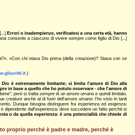
...]
Errori o inadempienze, verificatesi a una certa età, hanno
na consente a ciascuno di vivere sempre come figlio di Dio [...]
?». «Con chi stava Dio prima (della creazione)? Stava con se
.gliscritti.it
)
Dio è estremamente limitante; si limita l'amore di Dio alla
pre in base a quello che ho potuto osservare - che l'amore di
bene"; però si tratta sempre di un amore umano e quindi limitato.
e creature anche al di fuori dell'amore umano: l'ho visto in tanti
mento. Dunque bisogna distinguere fra esperienza ed esigenza:
 è dipendente dall'esperienza: deve succedere un fatto perché io
ta o da quella esperienza: è una potenzialità che chiede di
dulto proprio perché è padre e madre, perché è