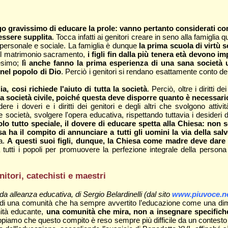
ligo gravissimo di educare la prole: vanno pertanto considerati com
essere supplita
. Tocca infatti ai genitori creare in seno alla famiglia
o personale e sociale. La famiglia è dunque
la prima scuola di virtù s
 del matrimonio sacramento,
i figli fin dalla più tenera età devono i
tesimo;
lì anche fanno la prima esperienza di una sana società u
 nel popolo di Dio
. Perciò i genitori si rendano esattamente conto d
, cosi richiede l'aiuto di tutta la società
. Perciò, oltre i diritti 
alla società civile, poiché questa deve disporre quanto è necessa
ere i doveri e i diritti dei genitori e degli altri che svolgono attiv
re società, svolgere l'opera educativa, rispettando tuttavia i desideri d
itolo tutto speciale, il dovere di educare spetta alla Chiesa: n
 ha il compito di annunciare a tutti gli uomini la via della sal
ta.
A questi suoi figli, dunque, la Chiesa come madre deve dare u
tutti i popoli per promuovere la perfezione integrale della person
nitori, catechisti e maestri
a alleanza educativa, di Sergio Belardinelli (
dal sito
www.piuvoce.n
a di una comunità che ha sempre avvertito l’educazione come una dime
ità educante,
una comunità che mira, non a insegnare specifiche
ppiamo che questo compito è reso sempre più difficile da un contesto so