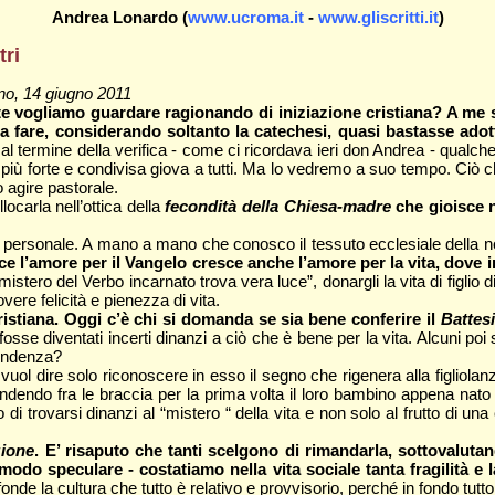
Andrea Lonardo (
www.ucroma.it
-
www.gliscritti.it
)
tri
ano, 14 giugno 2011
 vogliamo guardare ragionando di iniziazione cristiana? A me s
 da fare, considerando soltanto la catechesi, quasi bastasse ad
 termine della verifica - come ci ricordava ieri don Andrea - qualch
più forte e condivisa giova a tutti. Ma lo vedremo a suo tempo. Ciò che
 agire pastorale.
ocarla nell’ottica della
fecondità della Chiesa-madre
che gioisce n
rsonale. A mano a mano che conosco il tessuto ecclesiale della nostra
e l’amore per il Vangelo cresce anche l’amore per la vita, dove in
stero del Verbo incarnato trova vera luce”, donargli la vita di figlio di
vere felicità e pienezza di vita.
istiana. Oggi c’è chi si domanda se sia bene conferire il
Batte
 si fosse diventati incerti dinanzi a ciò che è bene per la vita. Alcun
cendenza?
vuol dire solo riconoscere in esso il segno che rigenera alla figliola
endo fra le braccia per la prima volta il loro bambino appena nato o
i trovarsi dinanzi al “mistero “ della vita e non solo al frutto di una
ione
. E’ risaputo che tanti scelgono di rimandarla, sottovalutan
odo speculare - costatiamo nella vita sociale tanta fragilità e 
ffonde la cultura che tutto è relativo e provvisorio, perché in fondo tutt