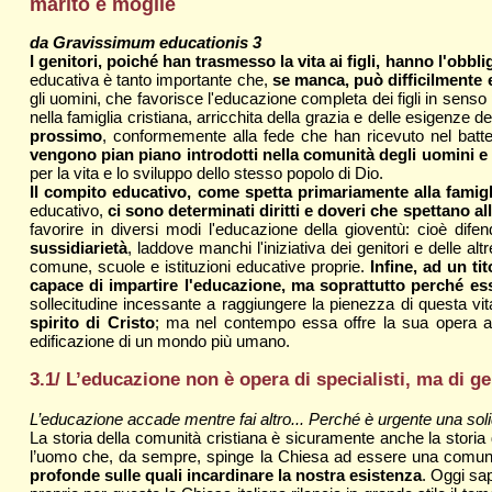
marito e moglie
da Gravissimum educationis 3
I genitori, poiché han trasmesso la vita ai figli, hanno l'obb
educativa è tanto importante che,
se manca, può difficilmente 
gli uomini, che favorisce l'educazione completa dei figli in sens
nella famiglia cristiana, arricchita della grazia e delle esigenze
prossimo
, conformemente alla fede che han ricevuto nel bat
vengono pian piano introdotti nella comunità degli uomini e
per la vita e lo sviluppo dello stesso popolo di Dio.
Il compito educativo, come spetta primariamente alla famiglia
educativo,
ci sono determinati diritti e doveri che spettano 
favorire in diversi modi l'educazione della gioventù: cioè difend
sussidiarietà
, laddove manchi l'iniziativa dei genitori e delle alt
comune, scuole e istituzioni educative proprie.
Infine, ad un t
capace di impartire l'educazione, ma soprattutto perché essa
sollecitudine incessante a raggiungere la pienezza di questa vi
spirito di Cristo
; ma nel contempo essa offre la sua opera a 
edificazione di un mondo più umano.
3.1/ L’educazione non è opera di specialisti, ma di ge
L’educazione accade mentre fai altro... Perché è urgente una solid
La storia della comunità cristiana è sicuramente anche la stori
l’uomo che, da sempre, spinge la Chiesa ad essere una comun
profonde sulle quali incardinare la nostra esistenza
. Oggi sa