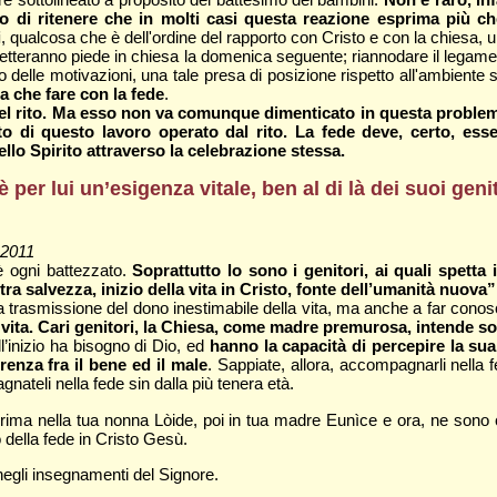
ivo di ritenere che in molti casi questa reazione esprima più 
i
, qualcosa che è dell'ordine del rapporto con Cristo e con la chiesa, u
imetteranno piede in chiesa la domenica seguente; riannodare il legam
 delle motivazioni, una tale presa di posizione rispetto all'ambiente 
a che fare con la fede
.
el rito. Ma esso non va comunque dimenticato in questa problem
to di questo lavoro operato dal rito. La fede deve, certo, e
llo Spirito attraverso la celebrazione stessa.
per lui un’esigenza vitale, ben al di là dei suoi geni
 2011
è ogni battezzato.
Soprattutto lo sono i genitori, ai quali spetta 
a salvezza, inizio della vita in Cristo, fonte dell’umanità nuova”
 trasmissione del dono inestimabile della vita, ma anche a far cono
 vita. Cari genitori, la Chiesa, come madre premurosa, intende 
l’inizio ha bisogno di Dio, ed
hanno la capacità di percepire la su
renza fra il bene ed il male
. Sappiate, allora, accompagnarli nella 
nateli nella fede sin dalla più tenera età.
rima nella tua nonna Lòide, poi in tua madre Eunìce e ora, ne sono cer
 della fede in Cristo Gesù.
a e negli insegnamenti del Signore.