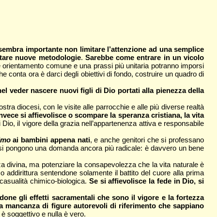
embra importante non limitare l’attenzione ad una semplice
ottare nuove metodologie
.
Sarebbe come entrare in un vicolo
e orientamento comune e una prassi più unitaria potranno imporsi
 conta ora è darci degli obiettivi di fondo, costruire un quadro di
el veder nascere nuovi figli di Dio portati alla pienezza della
 diocesi, con le visite alle parrocchie e alle più diverse realtà
vece si affievolisce o scompare la speranza cristiana, la vita
 Dio, il vigore della grazia nell’appartenenza attiva e responsabile
simo
ai bambini appena nati
, e anche genitori che si professano
i poi si pongono una domanda ancora più radicale: è davvero un bene
nza divina, ma potenziare la consapevolezza che la vita naturale è
 addirittura sentendone solamente il battito del cuore alla prima
 casualità chimico-biologica.
Se si affievolisce la fede in Dio, si
done gli effetti sacramentali che sono il vigore e la fortezza
la mancanza di figure autorevoli di riferimento che sappiano
o è soggettivo e nulla è vero.