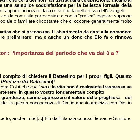
che una semplice soddisfazione per la bellezza formale della
n rapporto rinnovato dalla (ri)scoperta della forza dell'evangelo.
e con la comunità parrocchiale e con la "pratica" regolare suppone
sociale o familiare circostante che ci occorre generalmente molto
atica che ci preoccupa. Il chiarimento da dare alla domanda:
ssere preliminare; ma è anche un dono che Dio fa o rinnova
tori: l'importanza del periodo che va dai 0 a 7
il compito di chiedere il Battesimo per i propri figli. Quanto
 (
Prefazio del Battesimo
)!
scere Colui che
è la Vita
e
la vita non è realmente trasmessa se
sostenervi in questo vostro fondamentale compito
.
a grandezza; sanno apprezzare il valore della preghiera – del
fede, in questa conoscenza di Dio, in questa amicizia con Dio, in
to, anche in te [...] Fin dall'infanzia conosci le sacre Scritture: