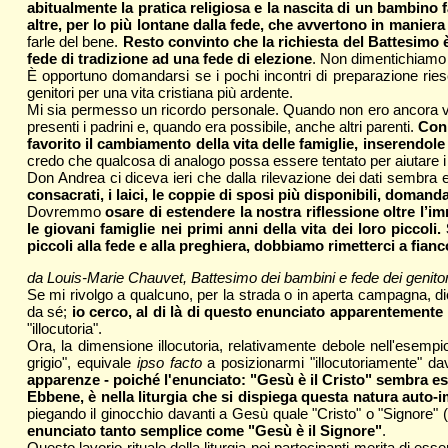
abitualmente la pratica religiosa e la nascita di un bambino f
altre, per lo più lontane dalla fede, che avvertono in maniera
farle del bene.
Resto convinto che la richiesta del Battesimo 
fede di tradizione ad una fede di elezione
. Non dimentichiamo p
È opportuno domandarsi se i pochi incontri di preparazione ries
genitori per una vita cristiana più ardente.
Mi sia permesso un ricordo personale. Quando non ero ancora vesc
presenti i padrini e, quando era possibile, anche altri parenti.
Con 
favorito il cambiamento della vita delle famiglie, inserendo
credo che qualcosa di analogo possa essere tentato per aiutare i g
Don Andrea ci diceva ieri che dalla rilevazione dei dati sembr
consacrati, i laici, le coppie di sposi più disponibili, domand
Dovremmo
osare di estendere la nostra riflessione oltre 
le giovani famiglie nei primi anni della vita dei loro picc
piccoli alla fede e alla preghiera, dobbiamo rimetterci a fia
da Louis-Marie Chauvet, Battesimo dei bambini e fede dei genito
Se mi rivolgo a qualcuno, per la strada o in aperta campagna, dic
da sé;
io cerco, al di là di questo enunciato apparentemente 
"illocutoria".
Ora, la dimensione illocutoria, relativamente debole nell'esempio
grigio", equivale
ipso facto
a posizionarmi "illocutoriamente" da
apparenze - poiché l'enunciato: "Gesù è il Cristo" sembra ess
Ebbene, è nella liturgia che si dispiega questa natura auto-i
piegando il ginocchio davanti a Gesù quale "Cristo" o "Signore" 
enunciato tanto semplice come "Gesù è il Signore"
.
Questo lavorio rituale della liturgia nei partecipanti merita di es