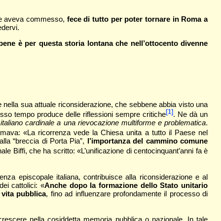
 che aveva commesso,
fece di tutto per poter tornare in Roma a
edervi.
ene è per questa storia lontana che nell’ottocento divenne
nche nella sua attuale riconsiderazione, che sebbene abbia visto una
[1]
esso tempo produce delle riflessioni sempre critiche
. Ne dà un
 italiano cardinale a una rievocazione multiforme e problematica
.
mava: «La ricorrenza vede la Chiesa unita a tutto il Paese nel
alla “breccia di Porta Pia”,
l’importanza del cammino comune
nale Biffi, che ha scritto: «L’unificazione di centocinquant’anni fa è
za episcopale italiana, contribuisce alla riconsiderazione e al
i cattolici: «
Anche dopo la formazione dello Stato unitario
 vita pubblica
, fino ad influenzare profondamente il processo di
rescere nella cosiddetta memoria pubblica o nazionale. In tale