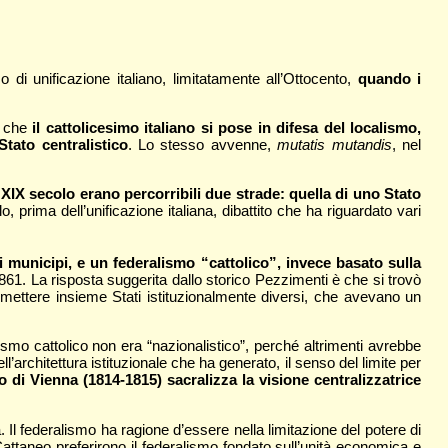
di unificazione italiano, limitatamente all’Ottocento,
quando i
e che
il cattolicesimo italiano si pose in difesa del localismo,
tato centralistico
. Lo stesso avvenne,
mutatis mutandis
, nel
 XIX secolo erano percorribili due strade: quella di uno Stato
, prima dell’unificazione italiana, dibattito che ha riguardato vari
 municipi, e un federalismo “cattolico”, invece basato sulla
861. La risposta suggerita dallo storico Pezzimenti è che si trovò
a mettere insieme Stati istituzionalmente diversi, che avevano un
ismo cattolico non era “nazionalistico”, perché altrimenti avrebbe
’architettura istituzionale che ha generato, il senso del limite per
 di Vienna (1814-1815) sacralizza la visione centralizzatrice
 Il federalismo ha ragione d’essere nella limitazione del potere di
 Cattaneo preferirono il federalismo fondato sull’unità economica e