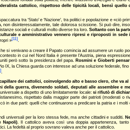
deralista cattolico, rispettoso delle tipicità locali, bensì quell
spaccatura tra ‘Stato’ e ‘Nazione’, tra politici e popolazione e «ciò 
ta, non disinteressatamente, tale dolorosa scissione. Si può dire, in
istanze sociali e culturali molto diverse tra loro.
Soltanto con la parte
 culturale e amministrativo vennero ripresi e riproposti in sede i
[11]
ropri »
.
e che si venivano a creare il Papato comincia ad assumere un ruolo pos
ntesto in cui nel Nord Italia è presente l’Austria, piena espressione di
 uniti però sotto la presidenza del papa.
Rosmini e Gioberti pensar
i Pio IX, la Chiesa guarda con interesse ad una soluzione federale, fino 
]
.
capillare dei cattolici, coinvolgendo alto e basso clero, che va a
i della guerra, divenendo soldati, deputati alle assemblee e mem
 universale a dispetto di uno limitatamente locale:
si rifiutò di dichi
tianesimo, rispettato dalla maggior parte dei patrioti (moderati o r
accò in due parti: quelli che continuarono a predicare la patria e i molt
uindi universali per la loro stessa fede, ma anche cittadini e sudditi.
Ne
 Napoli)
. Il cattolico aveva così una doppia appartenenza, tanto 
ci. La fedeltà al proprio sovrano valeva anche per il cattolico.