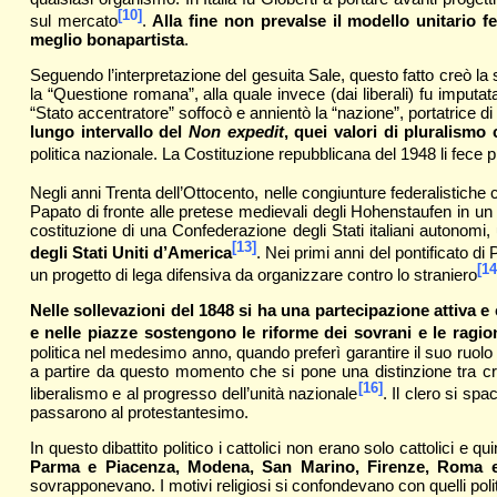
[10]
sul mercato
.
Alla fine non prevalse il modello unitario fe
meglio bonapartista
.
Seguendo l’interpretazione del gesuita Sale, questo fatto creò la 
la “Questione romana”, alla quale invece (dai liberali) fu imputa
“Stato accentratore” soffocò e annientò la “nazione”, portatrice di 
lungo intervallo del
Non expedit
, quei valori di pluralismo
politica nazionale. La Costituzione repubblicana del 1948 li fece p
Negli anni Trenta dell’Ottocento, nelle congiunture federalistich
Papato di fronte alle pretese medievali degli Hohenstaufen in un co
costituzione di una Confederazione degli Stati italiani autonomi,
[13]
degli Stati Uniti d’America
. Nei primi anni del pontificato d
[14
un progetto di lega difensiva da organizzare contro lo straniero
Nelle sollevazioni del 1848 si ha una partecipazione attiva e 
e nelle piazze sostengono le riforme dei sovrani e le ragion
politica nel medesimo anno, quando preferì garantire il suo ruolo
a partire da questo momento che si pone una distinzione tra cris
[16]
liberalismo e al progresso dell’unità nazionale
. Il clero si sp
passarono al protestantesimo.
In questo dibattito politico i cattolici non erano solo cattolici e q
Parma e Piacenza, Modena, San Marino, Firenze, Roma e
sovrapponevano. I motivi religiosi si confondevano con quelli politi