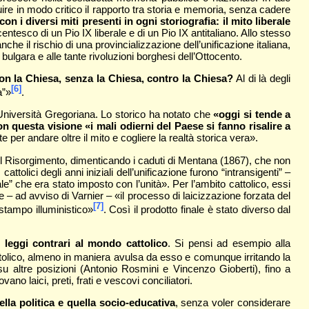
ire in modo critico il rapporto tra storia e memoria, senza cadere
n i diversi miti presenti in ogni storiografia: il mito liberale
entesco di un Pio IX liberale e di un Pio IX antitaliano. Allo stesso
he il rischio di una provincializzazione dell’unificazione italiana,
ulgara e alle tante rivoluzioni borghesi dell’Ottocento.
 con la Chiesa, senza la Chiesa, contro la Chiesa?
Al di là degli
[6]
a”»
.
l’Università Gregoriana. Lo storico ha notato che
«oggi si tende a
on questa visione «i mali odierni del Paese si fanno risalire a
per andare oltre il mito e cogliere la realtà storica vera».
 il Risorgimento, dimenticando i caduti di Mentana (1867), che non
tolici degli anni iniziali dell’unificazione furono “intransigenti” –
e” che era stato imposto con l’unità». Per l’ambito cattolico, essi
ire – ad avviso di Varnier – «il processo di laicizzazione forzata del
[7]
stampo illuministico»
. Così il prodotto finale è stato diverso dal
 leggi contrari al mondo cattolico
. Si pensi ad esempio alla
cattolico, almeno in maniera avulsa da esso e comunque irritando la
u altre posizioni (Antonio Rosmini e Vincenzo Gioberti), fino a
ano laici, preti, frati e vescovi conciliatori.
lla politica e quella socio-educativa
, senza voler considerare