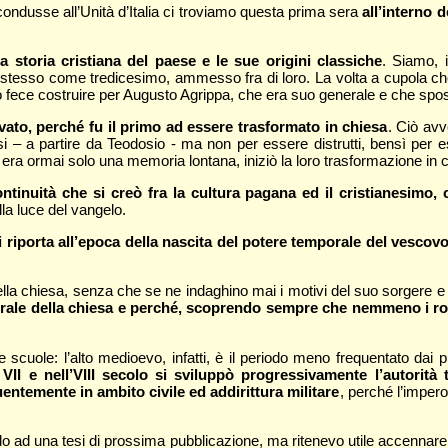
e condusse all’Unità d’Italia ci troviamo questa prima sera
all’interno 
la storia cristiana del paese e le sue origini classiche
. Siamo, 
i stesso come tredicesimo, ammesso fra di loro. La volta a cupola che
fece costruire per Augusto Agrippa, che era suo generale e che sposò s
vato, perché fu il primo ad essere trasformato in chiesa
. Ciò avv
 – a partire da Teodosio - ma non per essere distrutti, bensì per e
era ormai solo una memoria lontana, iniziò la loro trasformazione in 
ntinuità che si creò fra la cultura pagana ed il cristianesimo, c
lla luce del vangelo.
i riporta all’epoca della nascita del potere temporale del vesco
della chiesa, senza che se ne indaghino mai i motivi del suo sorgere
orale della chiesa e perché, scoprendo sempre che nemmeno i
e scuole: l’alto medioevo, infatti, è il periodo meno frequentato dai 
 VII e nell’VIII secolo si sviluppò progressivamente l’autor
entemente in ambito civile ed addirittura militare
, perché l’imper
ndo ad una tesi di prossima pubblicazione, ma ritenevo utile accennar