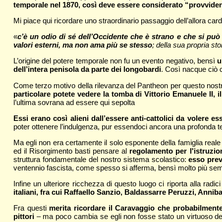
temporale nel 1870, così deve essere considerato “provviden
Mi piace qui ricordare uno straordinario passaggio dell’allora ca
«
c’è un odio di sé dell’Occidente che è strano e che si pu
valori esterni, ma non ama più se stesso
; della sua propria st
L’origine del potere temporale non fu un evento negativo, bensì
u
dell’intera penisola da parte dei longobardi
. Così nacque ciò 
Come terzo motivo della rilevanza del Pantheon per questo nostro in
particolare potete vedere la tomba di Vittorio Emanuele II, i
l’ultima sovrana ad essere qui sepolta
Essi erano così alieni dall’essere anti-cattolici da volere es
poter ottenere l’indulgenza, pur essendoci ancora una profonda ten
Ma egli non era certamente il solo esponente della famiglia reale a
ed il Risorgimento basti pensare al
regolamento per l'istruzio
struttura fondamentale del nostro sistema scolastico:
esso prev
ventennio fascista, come spesso si afferma, bensì molto più sem
Infine un ulteriore ricchezza di questo luogo ci riporta alla rad
italiani, fra cui Raffaello Sanzio, Baldassarre Peruzzi, Annib
Fra questi
merita ricordare il Caravaggio che probabilmente
pittori
– ma poco cambia se egli non fosse stato un virtuoso del P