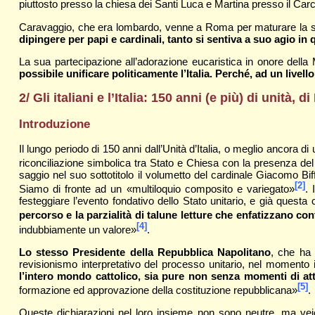
piuttosto presso la chiesa dei Santi Luca e Martina presso il Ca
Caravaggio, che era lombardo, venne a Roma per maturare la sua
dipingere per papi e cardinali, tanto si sentiva a suo agio in 
La sua partecipazione all’adorazione eucaristica in onore dell
possibile unificare politicamente l’Italia. Perché, ad un live
2/ Gli italiani e l’Italia: 150 anni (e più) di unità, 
Introduzione
Il lungo periodo di 150 anni dall’Unità d’Italia, o meglio ancora d
riconciliazione simbolica tra Stato e Chiesa con la presenza de
saggio nel suo sottotitolo il volumetto del cardinale Giacomo Bi
[2]
Siamo di fronte ad un «multiloquio composito e variegato»
. 
festeggiare l’evento fondativo dello Stato unitario, e già questa
percorso e la parzialità di talune letture che enfatizzano c
[4]
indubbiamente un valore»
.
Lo stesso Presidente della Repubblica Napolitano
, che ha 
revisionismo interpretativo del processo unitario, nel momento
l’intero mondo cattolico, sia pure non senza momenti di attri
[5]
formazione ed approvazione della costituzione repubblicana»
.
Queste dichiarazioni nel loro insieme non sono neutre, ma vei