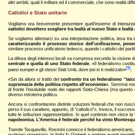
altri ambiti, quali il militare ed il commerciale, che sono realtà di
Cattolici e Stato unitario
Vogliamo ora brevemente presentare quell’insieme di interazioni
cattolici dovettero scegliere tra lealtà al nuovo Stato e lealtà
Se vogliamo attestarci su una interpretazione politica, tesa tra
caratterizzando il processo storico dell’unificazione, pon
similare processo unificatorio tedesco, quando i cattolici del parti
La difesa degli interessi locali va compresa secondo la visione dell
centrale e quella di uno Stato federale
. «Il federalismo costit
[9]
paesi europei e gli stessi Stati Uniti, dove poi si è realizzato»
.
«Sin da allora si trattò del
confronto tra un federalismo “laico
supremazia della politica rispetto all’economia
». Semmai «occ
di fronte l’insolubile nodo dei rapporti Stato-Chiesa (ma questo
diverso retroterra politico.
Ancora si confrontarono distinte soluzioni federali che non riusc
perso il suo carattere, appunto, di “cattolico”». Invece, il succes
tutte le istituzioni rappresentative. In quel contesto non vince 
napoleonica. L’America è federale perché ha vinto Montesq
Tramite Tocqueville, Rosmini conosce il federalismo americano, al 
qualsiasi organismo. In Italia fu Gioberti a portare avanti proget