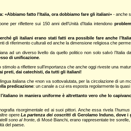
 «Abbiamo fatto l'Italia, ora dobbiamo fare gli italiani»
- anche s
pone per riflettere sui 150 anni dell’Unità d’Italia intendono
problem
rché gli italiani erano stati fatti era possibile fare anche l’Ita
 punti di riferimento culturali ed anche la dimensione religiosa che perm
liana ad un diverso livello da quello politico non solo salvò l’Itali
esso di unificazione
.
no stimolo a riflettere sull’importanza che anche oggi riveste una matu
preti, dai catechisti, da tutti gli italiani!
ngua italiana che «non va sottovalutata, per la circolazione di un m
nella predicazione
: un canale a cui era esposta regolarmente la quasi t
’italiano in maniera uniforme è altrettanto vero che lo capivano
grafia risorgimentale ed ai suoi pittori. Anche essa rivela l’
humus
altre opere
La partenza dei coscritti
di Gerolamo Induno, dove i gi
ratelli sono al fronte
, di Mosé Bianchi, erano rappresentate tre sorelle,
ità del paese.