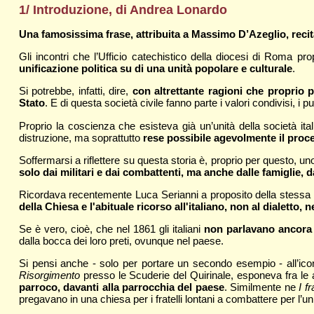
1/ Introduzione, di Andrea Lonardo
Una famosissima frase, attribuita a Massimo D’Azeglio, recita:
Gli incontri che l’Ufficio catechistico della diocesi di Roma pro
unificazione politica su di una unità popolare e culturale
.
Si potrebbe, infatti, dire,
con altrettante ragioni che proprio pe
Stato
. E di questa società civile fanno parte i valori condivisi, i
Proprio la coscienza che esisteva già un’unità della società ita
distruzione, ma soprattutto
rese possibile agevolmente il proc
Soffermarsi a riflettere su questa storia è, proprio per questo, u
solo dai militari e dai combattenti, ma anche dalle famiglie, dai 
Ricordava recentemente Luca Serianni a proposito della stessa li
della Chiesa e l'abituale ricorso all'italiano, non al dialetto, 
Se è vero, cioè, che nel 1861 gli italiani
non parlavano ancora l
dalla bocca dei loro preti, ovunque nel paese.
Si pensi anche - solo per portare un secondo esempio - all’icono
Risorgimento
presso le Scuderie del Quirinale, esponeva fra le 
parroco, davanti alla parrocchia del paese
. Similmente ne
I f
pregavano in una chiesa per i fratelli lontani a combattere per l’un