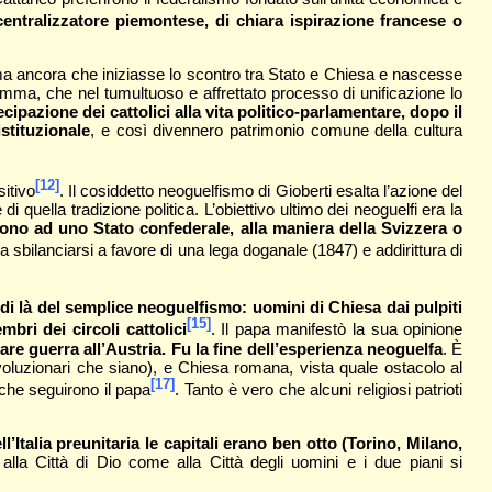
o centralizzatore piemontese, di chiara ispirazione francese o
prima ancora che iniziasse lo scontro tra Stato e Chiesa e nascesse
somma, che nel tumultuoso e affrettato processo di unificazione lo
cipazione dei cattolici alla vita politico-parlamentare, dopo il
stituzionale
, e così divennero patrimonio comune della cultura
[12]
itivo
. Il cosiddetto neoguelfismo di Gioberti esalta l’azione del
 quella tradizione politica. L’obiettivo ultimo dei neoguelfi era la
ono ad uno Stato confederale, alla maniera della Svizzera o
a sbilanciarsi a favore di una lega doganale (1847) e addirittura di
l di là del semplice neoguelfismo: uomini di Chiesa dai pulpiti
[15]
bri dei circoli cattolici
. Il papa manifestò la sua opinione
arare guerra all’Austria. Fu la fine dell’esperienza neoguelfa
. È
ivoluzionari che siano), e Chiesa romana, vista quale ostacolo al
[17]
i che seguirono il papa
. Tanto è vero che alcuni religiosi patrioti
ll’Italia preunitaria le capitali erano ben otto (Torino, Milano,
alla Città di Dio come alla Città degli uomini e i due piani si