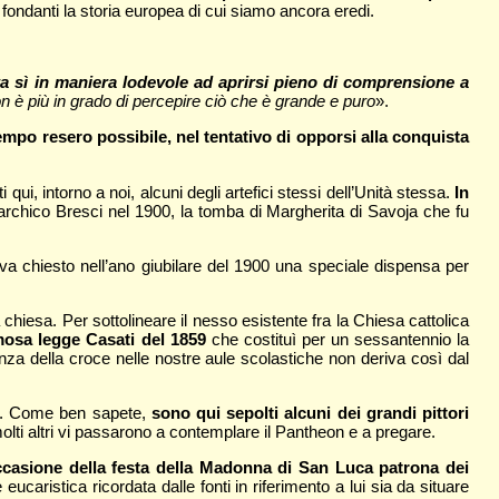
i fondanti la storia europea di cui siamo ancora eredi.
ta sì in maniera lodevole ad aprirsi pieno di comprensione a
on è più in grado di percepire ciò che è grande e puro
».
empo resero possibile, nel tentativo di opporsi alla conquista
ui, intorno a noi, alcuni degli artefici stessi dell’Unità stessa.
In
narchico Bresci nel 1900, la tomba di Margherita di Savoja che fu
a chiesto nell’ano giubilare del 1900 una speciale dispensa per
 chiesa. Per sottolineare il nesso esistente fra la Chiesa cattolica
amosa legge Casati del 1859
che costituì per un sessantennio la
nza della croce nelle nostre aule scolastiche non deriva così dal
tica. Come ben sapete,
sono qui sepolti alcuni dei grandi pittori
olti altri vi passarono a contemplare il Pantheon e a pregare.
occasione della festa della Madonna di San Luca patrona dei
aristica ricordata dalle fonti in riferimento a lui sia da situare