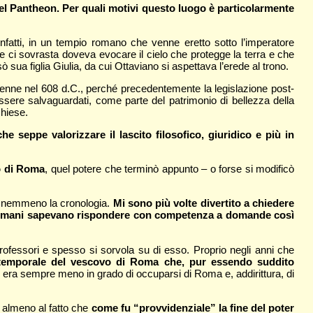
del Pantheon. Per quali motivi questo luogo è particolarmente
infatti, in un tempio romano che venne eretto sotto l’imperatore
 ci sovrasta doveva evocare il cielo che protegge la terra e che
ua figlia Giulia, da cui Ottaviano si aspettava l’erede al trono.
enne nel 608 d.C., perché precedentemente la legislazione post-
ssere salvaguardati, come parte del patrimonio di bellezza della
chiese.
he seppe valorizzare il lascito filosofico, giuridico e più in
vo di Roma
, quel potere che terminò appunto – o forse si modificò
 e nemmeno la cronologia.
Mi sono più volte divertito a chiedere
 romani sapevano rispondere con competenza a domande così
professori e spesso si sorvola su di esso. Proprio negli anni che
ità temporale del vescovo di Roma che, pur essendo suddito
o era sempre meno in grado di occuparsi di Roma e, addirittura, di
e almeno al fatto che
come fu “provvidenziale” la fine del poter