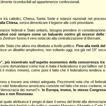
fficilmente riconducibili ad appartenenze confessionali.
 tra cattolici, Chiesa, Santa Sede e istanze nazionali nel processo 
 alla Chiesa
, senza dimenticare il legame alle corti preunitarie.
 istanze federali e Stato unitario, bisogna prendere in considerazion
endosi così sempre come un baluardo contro gli eccessi dello S
to
Zentrum
furono il vero ostacolo alla centralizzazione di Bismark.
o Stato che allora era dibattuta a livello politico.
Fino alla metà del
uisce un dibattito amplissimo, non soltanto oggi, ma già nel 19° secolo
”, più incentrato sull’aspetto economico della concorrenza tra i
orre domandarsi come mai in Italia il federalismo è poi fallito» nel 1
 è il motivo minore), come pure il fatto che il federalismo tendeva 
irono a trovare una sintesi adeguata. Pezzimenti nota che «il federal
so «del federalismo americano consiste nel fatto che esso contiene, nell
la “democrazia dei numeri”».
In Europa, invece, lo stesso Congresso
uieu e non Rousseau
.
quale attribuisce il pregio di dare il senso del limite alla democrazia.
ti federalisti fondati sulla politica, mentre Massimo d’Azeglio e Carlo