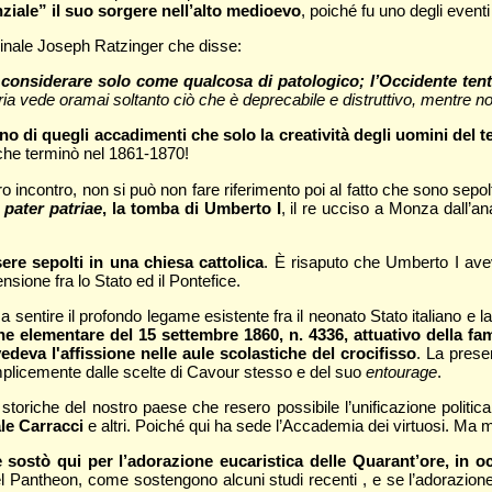
ziale” il suo sorgere nell’alto medioevo
, poiché fu uno degli event
rdinale Joseph Ratzinger che disse:
ò considerare solo come qualcosa di patologico; l’Occidente ten
oria vede oramai soltanto ciò che è deprecabile e distruttivo, mentre n
no di quegli accadimenti che solo la creatività degli uomini del t
che terminò nel 1861-1870!
contro, non si può non fare riferimento poi al fatto che sono sepolti q
l
pater patriae
, la tomba di Umberto I
, il re ucciso a Monza dall’a
sere sepolti in una chiesa cattolica
. È risaputo che Umberto I avev
sione fra lo Stato ed il Pontefice.
 sentire il profondo legame esistente fra il neonato Stato italiano e la
ne elementare del 15 settembre 1860, n. 4336, attuativo della f
edeva l'affissione nelle aule scolastiche del crocifisso
. La prese
plicemente dalle scelte di Cavour stesso e del suo
entourage
.
ici storiche del nostro paese che resero possibile l’unificazione poli
ale Carracci
e altri. Poiché qui ha sede l’Accademia dei virtuosi. Ma m
 sostò qui per l’adorazione eucaristica delle Quarant’ore, in 
antheon, come sostengono alcuni studi recenti , e se l’adorazione euc