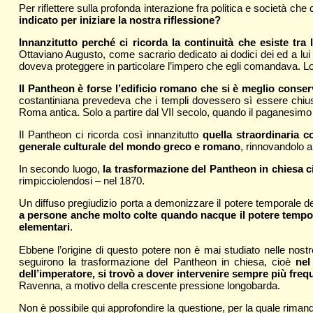
Per riflettere sulla profonda interazione fra politica e società ch
indicato per iniziare la nostra riflessione?
Innanzitutto perché ci ricorda la continuità che esiste tra 
Ottaviano Augusto, come sacrario dedicato ai dodici dei ed a lu
doveva proteggere in particolare l’impero che egli comandava. Lo 
Il Pantheon è forse l’edificio romano che si è meglio conser
costantiniana prevedeva che i templi dovessero sì essere chiusi
Roma antica. Solo a partire dal VII secolo, quando il paganesimo 
Il Pantheon ci ricorda così innanzitutto
quella straordinaria co
generale culturale del mondo greco e romano
, rinnovandolo a
In secondo luogo,
la trasformazione del Pantheon in chiesa c
rimpicciolendosi – nel 1870.
Un diffuso pregiudizio porta a demonizzare il potere temporale 
a persone anche molto colte quando nacque il potere temp
elementari
.
Ebbene l’origine di questo potere non è mai studiato nelle nostr
seguirono la trasformazione del Pantheon in chiesa, cioè
nel
dell’imperatore, si trovò a dover intervenire sempre più frequ
Ravenna, a motivo della crescente pressione longobarda.
Non è possibile qui approfondire la questione, per la quale rima