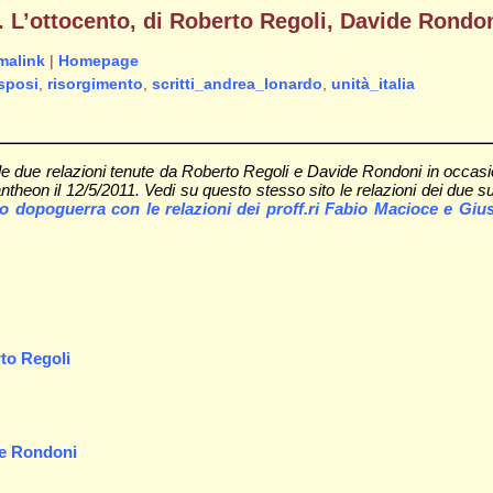
unità. L’ottocento, di Roberto Regoli, Davide Ron
malink
|
Homepage
sposi
,
risorgimento
,
scritti_andrea_lonardo
,
unità_italia
lle due relazioni tenute da Roberto Regoli e Davide Rondoni in occasione
l Pantheon il 12/5/2011. Vedi su questo stesso sito le relazioni dei due s
 dopoguerra con le relazioni dei proff.ri Fabio Macioce e Giu
erto Regoli
vide Rondoni