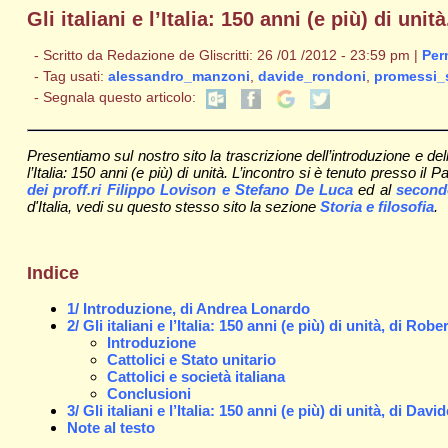
Gli italiani e l’Italia: 150 anni (e più) di 
- Scritto da Redazione de Gliscritti: 26 /01 /2012 - 23:59 pm |
Per
- Tag usati:
alessandro_manzoni
,
davide_rondoni
,
promessi_
- Segnala questo articolo:
Presentiamo sul nostro sito la trascrizione dell’introduzione e de
l’Italia: 150 anni (e più) di unità. L’incontro si è tenuto presso i
dei proff.ri Filippo Lovison e Stefano De Luca
ed al
secondo
d'Italia, vedi su questo stesso sito la sezione
Storia e filosofia
.
Indice
1/ Introduzione, di Andrea Lonardo
2/ Gli italiani e l’Italia: 150 anni (e più) di unità, di Rob
Introduzione
Cattolici e Stato unitario
Cattolici e società italiana
Conclusioni
3/ Gli italiani e l’Italia: 150 anni (e più) di unità, di Da
Note al testo