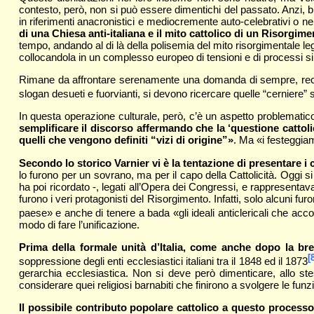
contesto, però, non si può essere dimentichi del passato. Anzi, b
in riferimenti anacronistici e mediocremente auto-celebrativi o ne
di una Chiesa anti-italiana e il mito cattolico di un Risorgi
tempo, andando al di là della polisemia del mito risorgimentale leg
collocandola in un complesso europeo di tensioni e di processi sim
Rimane da affrontare serenamente una domanda di sempre, rec
slogan desueti e fuorvianti, si devono ricercare quelle “cerniere” s
In questa operazione culturale, però, c’è un aspetto problematico 
semplificare il discorso affermando che la ‘questione cattolic
quelli che vengono definiti “vizi di origine”»
. Ma «i festeggiam
Secondo lo storico Varnier vi è la tentazione di presentare i c
lo furono per un sovrano, ma per il capo della Cattolicità. Oggi si 
ha poi ricordato -, legati all’Opera dei Congressi, e rappresentav
furono i veri protagonisti del Risorgimento. Infatti, solo alcuni fur
paese» e anche di tenere a bada «gli ideali anticlericali che acc
modo di fare l’unificazione.
Prima della formale unità d’Italia, come anche dopo la bre
[
soppressione degli enti ecclesiastici italiani tra il 1848 ed il 1873
gerarchia ecclesiastica. Non si deve però dimenticare, allo st
considerare quei religiosi barnabiti che finirono a svolgere le funzio
Il possibile contributo popolare cattolico a questo processo