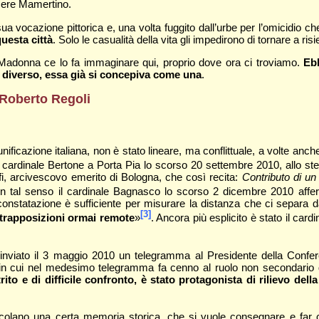
rcere Mamertino.
 vocazione pittorica e, una volta fuggito dall’urbe per l’omicidio
questa città
. Solo le casualità della vita gli impedirono di tornare a risi
a Madonna ce lo fa immaginare qui, proprio dove ora ci troviamo.
Ebb
llo diverso, essa già si concepiva come una
.
di Roberto Regoli
i unificazione italiana, non è stato lineare, ma conflittuale, a volte a
l cardinale Bertone a Porta Pia lo scorso 20 settembre 2010, allo st
ffi, arcivescovo emerito di Bologna, che così recita:
Contributo di un
In tal senso il cardinale Bagnasco lo scorso 2 dicembre 2010 affer
 constatazione è sufficiente per misurare la distanza che ci separa d
[3]
ontrapposizioni ormai remote
»
. Ancora più esplicito è stato il cardi
inviato il 3 maggio 2010 un telegramma al Presidente della Conferen
 in cui nel medesimo telegramma fa cenno al ruolo non secondario de
to e di difficile confronto, è stato protagonista di rilievo della
colano una certa memoria storica, che si vuole consegnare e far c