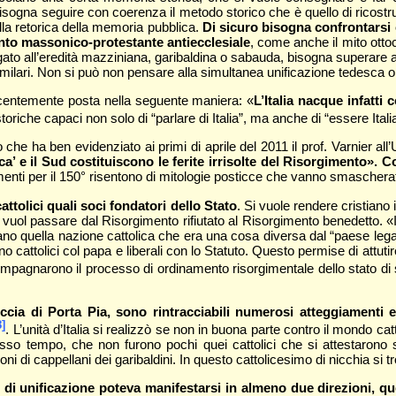
isogna seguire con coerenza il metodo storico che è quello di ricostru
lla retorica della memoria pubblica.
Di sicuro bisogna confrontarsi co
mento massonico-protestante antiecclesiale
, come anche il mito ottoc
ato all’eredità mazziniana, garibaldina o sabauda, bisogna superare anc
ilari. Non si può non pensare alla simultanea unificazione tedesca o b
entemente posta nella seguente maniera: «
L’Italia nacque infatti
toriche capaci non solo di “parlare di Italia”, ma anche di “essere Itali
che ha ben evidenziato ai primi di aprile del 2011 il prof. Varnier al
a’ e il Sud costituiscono le ferite irrisolte del Risorgimento». C
enti per il 150° risentono di mitologie posticce che vanno smascherate 
attolici quali soci fondatori dello Stato
. Si vuole rendere cristiano
vuol passare dal Risorgimento rifiutato al Risorgimento benedetto. «I cat
ano quella nazione cattolica che era una cosa diversa dal “paese legal
ono cattolici col papa e liberali con lo Statuto. Questo permise di attut
ompagnarono il processo di ordinamento risorgimentale dello stato di 
ccia di Porta Pia, sono rintracciabili numerosi atteggiamenti e
8]
. L’unità d’Italia si realizzò se non in buona parte contro il mondo 
esso tempo, che non furono pochi quei cattolici che si attestarono s
ni di cappellani dei garibaldini. In questo cattolicesimo di nicchia si trov
 di unificazione poteva manifestarsi in almeno due direzioni, que