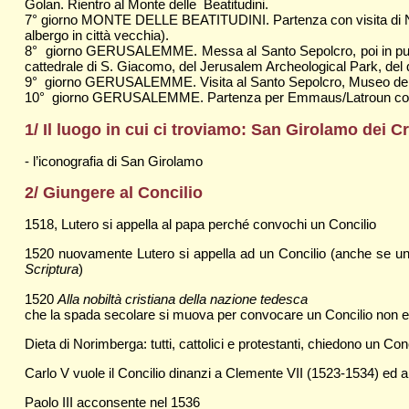
Golan. Rientro al Monte delle Beatitudini.
7° giorno MONTE DELLE BEATITUDINI. Partenza con visita di N
albergo in città vecchia).
8° giorno GERUSALEMME. Messa al Santo Sepolcro, poi in pullman
cattedrale di S. Giacomo, del Jerusalem Archeological Park, del 
9° giorno GERUSALEMME. Visita al Santo Sepolcro, Museo dell
10° giorno GERUSALEMME. Partenza per Emmaus/Latroun con sost
1/
Il luogo in cui ci troviamo: San Girolamo dei Cr
- l’iconografia di San Girolamo
2/ Giungere al Concilio
1518, Lutero si appella al papa perché convochi un Concilio
1520 nuovamente Lutero si appella ad un Concilio (anche se una
Scriptura
)
1520
Alla nobiltà cristiana della nazione tedesca
che la spada secolare si muova per convocare un Concilio non era 
Dieta di Norimberga: tutti, cattolici e protestanti, chiedono un Conc
Carlo V vuole il Concilio dinanzi a Clemente VII (1523-1534) ed a 
Paolo III acconsente nel 1536