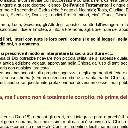
to santo
, e conservate con successione continua nella Chiesa cattoli
ungere a questo decreto l’elenco.
Dell’antico Testamento
: i cinque
 primo e il secondo di Esdra (che è detto di Neemia); Tobia, Giuditta, Es
Baruch, Ezechiele, Daniele; i dodici Profeti minori, cioè: Osea, Gi
co, Luca, Giovanni; gli Atti degli apostoli, scritti dall’evangelista 
 Tessalonicesi, due a Timoteo, a Tito, a Filemone, agli Ebrei; due dell’ap
ibri, interi con tutte le loro parti, come si è soliti leggerli nell
dizioni, sia anatema
.
 si prescrive il modo ai interpretare la sacra Scrittura
ecc.
 di Dio potrebbe ricavare non piccola utilità, se si sapesse quale, fr
 antica edizione volgata, approvata nella Chiesa dall’uso di tanti seco
rla con qualsiasi pretesto.
nessuno, basandosi sulla propria saggezza, negli argomenti di fede e d
o il senso che ha (sempre) ritenuto e ritiene la santa madre Chiesa, a
dri, anche se queste interpretazioni non dovessero esser mai pubbli
ria, ma l’uomo non è totalmente corrotto, né prima de
cere a Dio (18), rimossi gli errori, resti integra e pura e perché il p
enere umano, tra i moltissimi mali da cui è sconvolta la Chiesa di 
anto, ecumenico e generale Concilio Tridentino, legittimamente riunito n