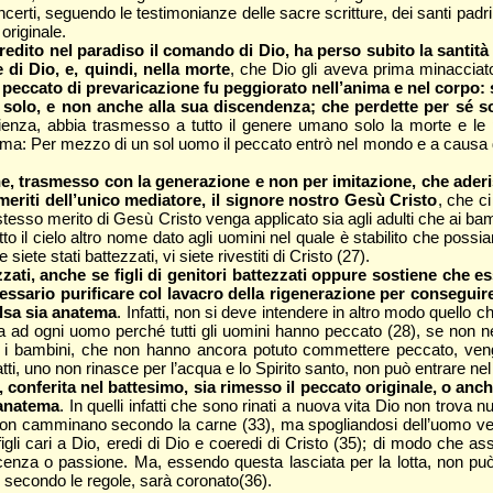
certi, seguendo le testimonianze delle sacre scritture, dei santi padri,
originale.
o nel paradiso il comando di Dio, ha perso subito la santità e l
 di Dio, e, quindi, nella morte
, che Dio gli aveva prima minacciato,
peccato di prevaricazione fu peggiorato nell’anima e nel corpo:
solo, e non anche alla sua discendenza; che perdette per sé sol
edienza, abbia trasmesso a tutto il genere umano solo la morte e l
erma: Per mezzo di un sol uomo il peccato entrò nel mondo e a causa de
e, trasmesso con la generazione e non per imitazione, che aderisc
meriti dell’unico mediatore, il signore nostro Gesù Cristo
, che c
o stesso merito di Gesù Cristo venga applicato sia agli adulti che ai 
o il cielo altro nome dato agli uomini nel quale è stabilito che possia
siete stati battezzati, vi siete rivestiti di Cristo (27).
zati, anche se figli di genitori battezzati oppure sostiene che e
ario purificare col lavacro della rigenerazione per conseguire l
alsa sia anatema
. Infatti, non si deve intendere in altro modo quello 
 ad ogni uomo perché tutti gli uomini hanno peccato (28), se non nel
i bambini, che non hanno ancora potuto commettere peccato, vengon
ti, uno non rinasce per l’acqua e lo Spirito santo, non può entrare nel
 conferita nel battesimo, sia rimesso il peccato originale, o anc
 anatema
. In quelli infatti che sono rinati a nuova vita Dio non trova
li non camminano secondo la carne (33), ma spogliandosi dell’uomo v
gli cari a Dio, eredi di Dio e coeredi di Cristo (35); di modo che ass
scenza o passione. Ma, essendo questa lasciata per la lotta, non p
o secondo le regole, sarà coronato(36).