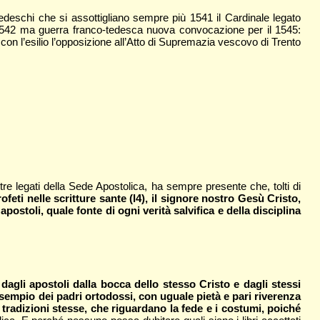
edeschi che si assottigliano sempre più 1541 il Cardinale legato
el 1542 ma guerra franco-tedesca nuova convocazione per il 1545:
con l’esilio l’opposizione all’Atto di Supremazia vescovo di Trento
tre legati della Sede Apostolica, ha sempre presente che, tolti di
eti nelle scritture sante (l4), il signore nostro Gesù Cristo,
stoli, quale fonte di ogni verità salvifica e della disciplina
e dagli apostoli dalla bocca dello stesso Cristo e dagli stessi
esempio dei padri ortodossi, con uguale pietà e pari riverenza
le tradizioni stesse, che riguardano la fede e i costumi, poiché