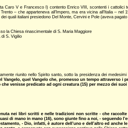
 Caro V e Francesco I) contento Enrico VIII, scontenti i cattolici t
 a Trento – che apparteneva all’Impero, ma era vicina all’Italia – n
dei quali italiani presiedono Del Monte, Cervini e Pole (aveva pagato 
esso la Chiesa rinascimentale di S. Maria Maggiore
di S. Vigilio
amente riunito nello Spirito santo, sotto la presidenza dei medesimi 
l Vangelo, quel Vangelo che, promesso un tempo attraverso i prof
he venisse predicato ad ogni creatura (15) per mezzo dei suoi apo
ta nei libri scritti e nelle tradizioni non scritte - che raccolt
 quasi di mano in mano (16), sono giunte fino a noi, - seguendo l’
Testamento, - Dio, infatti, è autore dell’uno e dell’altro ed anche 