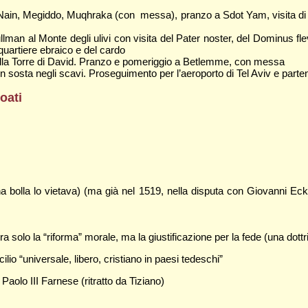
ain, Megiddo, Muqhraka (con messa), pranzo a Sdot Yam, visita 
 al Monte degli ulivi con visita del Pater noster, del Dominus flev
quartiere ebraico e del cardo
a Torre di David. Pranzo e pomeriggio a Betlemme, con messa
a negli scavi. Proseguimento per l’aeroporto di Tel Aviv e parten
oati
 bolla lo vietava) (ma già nel 1519, nella disputa con Giovanni Eck
solo la “riforma” morale, ma la giustificazione per la fede (una dottr
ilio “universale, libero, cristiano in paesi tedeschi”
Paolo III Farnese (ritratto da Tiziano)