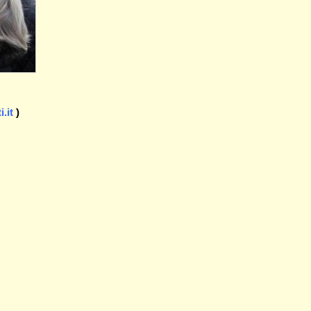
.it
)