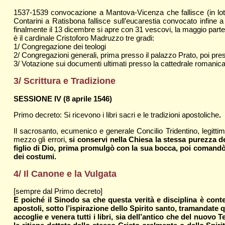
1537-1539 convocazione a Mantova-Vicenza che fallisce (in lotta
Contarini a Ratisbona fallisce sull’eucarestia convocato infine
finalmente il 13 dicembre si apre con 31 vescovi, la maggio parte 
è il cardinale Cristoforo Madruzzo tre gradi:
1/ Congregazione dei teologi
2/ Congregazioni generali, prima presso il palazzo Prato, poi pr
3/ Votazione sui documenti ultimati presso la cattedrale romanica 
3/ Scrittura e Tradizione
SESSIONE IV (8 aprile 1546)
Primo decreto: Si ricevono i libri sacri e le tradizioni apostoliche
.
Il sacrosanto, ecumenico e generale Concilio Tridentino, legittim
mezzo gli errori,
si conservi nella Chiesa la stessa purezza de
figlio di Dio, prima promulgò con la sua bocca, poi comandò c
dei costumi.
4/ Il Canone e la Vulgata
[sempre dal Primo decreto]
E poiché il Sinodo sa che questa verità e disciplina è contenu
apostoli, sotto l’ispirazione dello Spirito santo, tramandate
accoglie e venera tutti i libri, sia dell’antico che del nuovo 