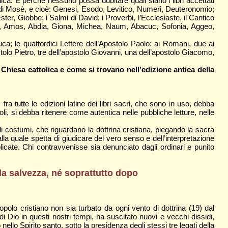
ca. E perché nessuno possa dubitare quali siano i libri accettati
 di Mosè, e cioè: Genesi, Esodo, Levitico, Numeri, Deuteronomio;
ter, Giobbe; i Salmi di David; i Proverbi, l’Ecclesiaste, il Cantico
oele, Amos, Abdia, Giona, Michea, Naum, Abacuc, Sofonia, Aggeo,
Luca; le quattordici Lettere dell’Apostolo Paolo: ai Romani, due ai
ostolo Pietro, tre dell’apostolo Giovanni, una dell’apostolo Giacomo,
a Chiesa cattolica e come si trovano nell’edizione antica della
a tutte le edizioni latine dei libri sacri, che sono in uso, debba
li, si debba ritenere come autentica nelle pubbliche letture, nelle
i costumi, che riguardano la dottrina cristiana, piegando la sacra
lla quale spetta di giudicare del vero senso e dell’interpretazione
cate. Chi contravvenisse sia denunciato dagli ordinari e punito
lla salvezza, né soprattutto dopo
opolo cristiano non sia turbato da ogni vento di dottrina (19) dal
Dio in questi nostri tempi, ha suscitato nuovi e vecchi dissidi,
ello Spirito santo, sotto la presidenza degli stessi tre legati della