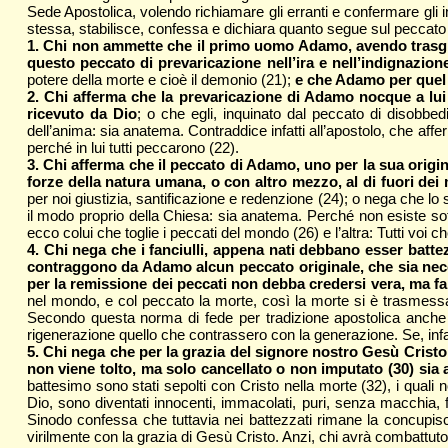
Sede Apostolica, volendo richiamare gli erranti e confermare gli in
stessa, stabilisce, confessa e dichiara quanto segue sul peccato 
1.
Chi non ammette che il primo uomo Adamo, avendo trasgredit
questo peccato di prevaricazione nell’ira e nell’indignazione
potere della morte e cioè il demonio (21);
e che Adamo per quel 
2.
Chi afferma che la prevaricazione di Adamo nocque a lui 
ricevuto da Dio
; o che egli, inquinato dal peccato di disobb
dell’anima: sia anatema. Contraddice infatti all’apostolo, che aff
perché in lui tutti peccarono (22).
3.
Chi afferma che il peccato di Adamo, uno per la sua origin
forze della natura umana, o con altro mezzo, al di fuori dei 
per noi giustizia, santificazione e redenzione (24); o nega che l
il modo proprio della Chiesa: sia anatema. Perché non esiste sott
ecco colui che toglie i peccati del mondo (26) e l’altra: Tutti voi che 
4.
Chi nega che i fanciulli, appena nati debbano esser battez
contraggono da Adamo alcun peccato originale, che sia necess
per la remissione dei peccati non debba credersi vera, ma f
nel mondo, e col peccato la morte, così la morte si è trasmessa
Secondo questa norma di fede per tradizione apostolica anche 
rigenerazione quello che contrassero con la generazione. Se, infat
5.
Chi nega che per la grazia del signore nostro Gesù Cristo,
non viene tolto, ma solo cancellato o non imputato (30) sia
battesimo sono stati sepolti con Cristo nella morte (32), i qua
Dio, sono diventati innocenti, immacolati, puri, senza macchia, fi
Sinodo confessa che tuttavia nei battezzati rimane la concupi
virilmente con la grazia di Gesù Cristo. Anzi, chi avrà combattut