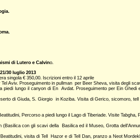
ogia.
Roma.
ismi di Lutero e Calvin
o.
21/30 luglio 2013
 singola € 350,00. Iscrizioni entro il 12 aprile
 Tel Aviv. Proseguimento in pullman per Beer Sheva, visita degli sca
iedi lungo il canyon di En Avdat. Proseguimento per Ein Ghedi e 
o di Giuda, S. Giorgio in Koziba. Visita di Gerico, sicomoro, tell G
ini, Percorso a piedi lungo il Lago di Tiberiade. Visite Tabgha, Prim
lica con gli scavi della Basilica ed il Museo, Grotta dell’Annunc
udini, visita di Tell Hazor e di Tell Dan, pranzo a Neot Mordekhay, 