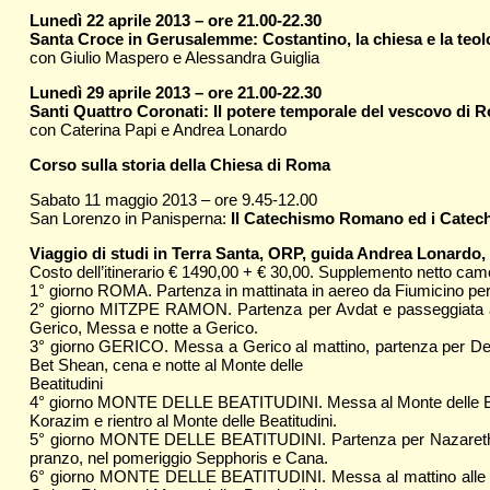
Lunedì 22 aprile 2013 – ore 21.00-22.30
Santa Croce in Gerusalemme: Costantino, la chiesa e la teol
con Giulio Maspero e Alessandra Guiglia
Lunedì 29 aprile 2013 – ore 21.00-22.30
Santi Quattro Coronati: Il potere temporale del vescovo di 
con Caterina Papi e Andrea Lonardo
Corso sulla storia della Chiesa di Roma
Sabato 11 maggio 2013 – ore 9.45-12.00
San Lorenzo in Panisperna:
Il Catechismo Romano ed i Catech
Viaggio di studi in Terra Santa, ORP, guida Andrea Lonardo, 
Costo dell’itinerario € 1490,00 + € 30,00. Supplemento netto camera
1° giorno ROMA. Partenza in mattinata in aereo da Fiumicino per
2° giorno MITZPE RAMON. Partenza per Avdat e passeggiata a p
Gerico, Messa e notte a Gerico.
3° giorno GERICO. Messa a Gerico al mattino, partenza per Desert
Bet Shean, cena e notte al Monte delle
Beatitudini
4° giorno MONTE DELLE BEATITUDINI. Messa al Monte delle Beatitud
Korazim e rientro al Monte delle Beatitudini.
5° giorno MONTE DELLE BEATITUDINI. Partenza per Nazareth (Basi
pranzo, nel pomeriggio Sepphoris e Cana.
6° giorno MONTE DELLE BEATITUDINI. Messa al mattino alle Beatit