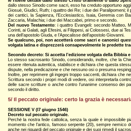
le ritiene dettate dallo stesso Cristo oralmente o dallo Spiri
dallo stesso Sinodo come sacri, esso ha creduto opportuno aggi
Giosuè, Giudici, Ruth; i quattro dei Re; i due dei Paralipomeni; il
dei cantici, la Sapienza, l’Ecclesiastico, Isaia, Geremia con 
Zaccaria, Malachia; i due dei Maccabei, primo e secondo.
Del nuovo Testamento
: i quattro Evangeli: secondo Matteo, Mar
Corinti, ai Galati, agli Efesini, ai Filippesi, ai Colossesi, due ai
una dell’apostolo Giuda, e l’Apocalisse dell’apostolo Giovanni.
Se qualcuno, poi, non accetterà come sacri e canonici questi l
volgata latina e disprezzerà consapevolmente le predette tra
Secondo decreto
:
Si accetta l’edizione volgata della Bibbia e
Lo stesso sacrosanto Sinodo, considerando, inoltre, che la Chiesa
essere ritenuta autentica, stabilisce e dichiara che questa stessa
dispute, nella predicazione e che nessuno osi o presuma respinge
Inoltre, per reprimere gli ingegni troppo saccenti, dichiara che 
Scrittura secondo i propri modi di vedere, osi interpretarla contr
delle sacre scritture o anche contro l’unanime consenso dei pa
secondo il diritto.
5/ Il peccato originale: certo la grazia è necessa
SESSIONE V (I7 giugno 1546)
Decreto sul peccato originale.
Perché la nostra fede cattolica, senza la quale è impossibile pia
momento che l’antico, famoso serpente (20), sempre nemico del g
anche nei riguardi del peccato originale e dei suoi rimedi il sacros