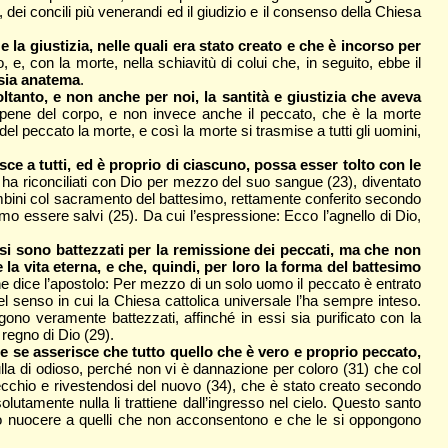
 dei concili più venerandi ed il giudizio e il consenso della Chiesa
a giustizia, nelle quali era stato creato e che è incorso per
 e, con la morte, nella schiavitù di colui che, in seguito, ebbe il
 sia anatema
.
tanto, e non anche per noi, la santità e giustizia che aveva
e pene del corpo, e non invece anche il peccato, che è la morte
l peccato la morte, e così la morte si trasmise a tutti gli uomini,
e a tutti, ed è proprio di ciascuno, possa esser tolto con le
i ha riconciliati con Dio per mezzo del suo sangue (23), diventato
bambini col sacramento del battesimo, rettamente conferito secondo
mo essere salvi (25). Da cui l’espressione: Ecco l’agnello di Dio,
ssi sono battezzati per la remissione dei peccati, ma che non
a vita eterna, e che, quindi, per loro la forma del battesimo
che dice l’apostolo: Per mezzo di un solo uomo il peccato è entrato
 senso in cui la Chiesa cattolica universale l’ha sempre inteso.
o veramente battezzati, affinché in essi sia purificato con la
 regno di Dio (29).
he se asserisce che tutto quello che è vero e proprio peccato,
 nulla di odioso, perché non vi è dannazione per coloro (31) che col
ecchio e rivestendosi del nuovo (34), che è stato creato secondo
olutamente nulla li trattiene dall’ingresso nel cielo. Questo santo
uò nuocere a quelli che non acconsentono e che le si oppongono