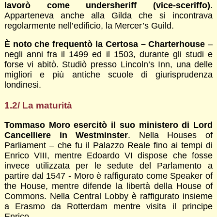
lavorò come undersheriff (vice-sceriffo)
.
Apparteneva anche alla Gilda che si incontrava
regolarmente nell’edificio, la Mercer’s Guild.
È noto che frequentò la Certosa – Charterhouse
–
negli anni fra il 1499 ed il 1503, durante gli studi e
forse vi abitò. Studiò presso Lincoln’s Inn, una delle
migliori e più antiche scuole di giurisprudenza
londinesi.
1.2/ La maturità
Tommaso Moro esercitò il suo ministero di Lord
Cancelliere in Westminster
. Nella Houses of
Parliament – che fu il Palazzo Reale fino ai tempi di
Enrico VIII, mentre Edoardo VI dispose che fosse
invece utilizzata per le sedute del Parlamento a
partire dal 1547 - Moro è raffigurato come Speaker of
the House, mentre difende la libertà della House of
Commons. Nella Central Lobby è raffigurato insieme
a Erasmo da Rotterdam mentre visita il principe
Enrico.