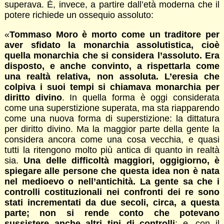
superava. È, invece, a partire dall’età moderna che il
potere richiede un ossequio assoluto:
«
Tommaso Moro è morto come un traditore per
aver sfidato la monarchia assolutistica, cioè
quella monarchia che si considera l’assoluto. Era
disposto, e anche convinto, a rispettarla come
una realtà relativa, non assoluta. L’eresia che
colpiva i suoi tempi si chiamava monarchia per
diritto divino
. In quella forma è oggi considerata
come una superstizione superata, ma sta riapparendo
come una nuova forma di superstizione: la dittatura
per diritto divino. Ma la maggior parte della gente la
considera ancora come una cosa vecchia, e quasi
tutti la ritengono molto più antica di quanto in realtà
sia.
Una delle difficoltà maggiori, oggigiorno, è
spiegare alle persone che questa idea non è nata
nel medioevo o nell’antichità. La gente sa che i
controlli costituzionali nei confronti dei re sono
stati incrementati da due secoli, circa, a questa
parte; non si rende conto che potevano
sussistere anche altri tipi di controlli
; e, con il