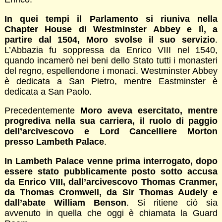
In quei tempi il Parlamento si riuniva nella
Chapter House di Westminster Abbey e lì, a
partire dal 1504, Moro svolse il suo servizio
.
L’Abbazia fu soppressa da Enrico VIII nel 1540,
quando incamerò nei beni dello Stato tutti i monasteri
del regno, espellendone i monaci. Westminster Abbey
è dedicata a San Pietro, mentre Eastminster è
dedicata a San Paolo.
Precedentemente
Moro aveva esercitato, mentre
progrediva nella sua carriera, il ruolo di paggio
dell’arcivescovo e Lord Cancelliere Morton
presso Lambeth Palace
.
In Lambeth Palace venne prima interrogato, dopo
essere stato pubblicamente posto sotto accusa
da Enrico VIII, dall’arcivescovo Thomas Cranmer,
da Thomas Cromwell, da Sir Thomas Audely e
dall’abate William Benson
. Si ritiene ciò sia
avvenuto in quella che oggi è chiamata la Guard