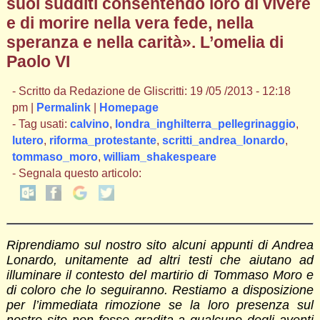
suoi sudditi consentendo loro di vivere
e di morire nella vera fede, nella
speranza e nella carità». L’omelia di
Paolo VI
- Scritto da Redazione de Gliscritti: 19 /05 /2013 - 12:18
pm |
Permalink
|
Homepage
- Tag usati:
calvino
,
londra_inghilterra_pellegrinaggio
,
lutero
,
riforma_protestante
,
scritti_andrea_lonardo
,
tommaso_moro
,
william_shakespeare
- Segnala questo articolo:
Riprendiamo sul nostro sito alcuni appunti di Andrea
Lonardo, unitamente ad altri testi che aiutano ad
illuminare il contesto del martirio di Tommaso Moro e
di coloro che lo seguiranno. Restiamo a disposizione
per l’immediata rimozione se la loro presenza sul
nostro sito non fosse gradita a qualcuno degli aventi