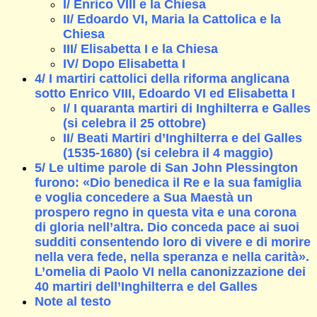
I/ Enrico VIII e la Chiesa
II/ Edoardo VI, Maria la Cattolica e la
Chiesa
III/ Elisabetta I e la Chiesa
IV/ Dopo Elisabetta I
4/ I martiri cattolici della riforma anglicana
sotto Enrico VIII, Edoardo VI ed Elisabetta I
I/ I quaranta martiri di Inghilterra e Galles
(si celebra il 25 ottobre)
II/ Beati Martiri d’Inghilterra e del Galles
(1535-1680) (si celebra il 4 maggio)
5/ Le ultime parole di San John Plessington
furono: «Dio benedica il Re e la sua famiglia
e voglia concedere a Sua Maestà un
prospero regno in questa vita e una corona
di gloria nell’altra. Dio conceda pace ai suoi
sudditi consentendo loro di vivere e di morire
nella vera fede, nella speranza e nella carità».
L’omelia di Paolo VI nella canonizzazione dei
40 martiri dell’Inghilterra e del Galles
Note al testo