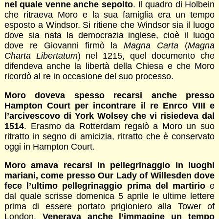
nel quale venne anche sepolto
. Il quadro di Holbein
che ritraeva Moro e la sua famiglia era un tempo
esposto a Windsor. Si ritiene che Windsor sia il luogo
dove sia nata la democrazia inglese, cioè il luogo
dove re Giovanni firmò la
Magna Carta
(
Magna
Charta Libertatum
) nel 1215, quel documento che
difendeva anche la libertà della Chiesa e che Moro
ricordò al re in occasione del suo processo.
Moro doveva spesso recarsi anche presso
Hampton Court per incontrare il re Enrco VIII e
l’arcivescovo di York Wolsey che vi risiedeva dal
1514
. Erasmo da Rotterdam regalò a Moro un suo
ritratto in segno di amicizia, ritratto che è conservato
oggi in Hampton Court.
Moro amava recarsi in pellegrinaggio in luoghi
mariani, come presso Our Lady of Willesden dove
fece l’ultimo pellegrinaggio prima del martirio
e
dal quale scrisse domenica 5 aprile le ultime lettere
prima di essere portato prigioniero alla Tower of
London.
Venerava anche l’immagine un tempo