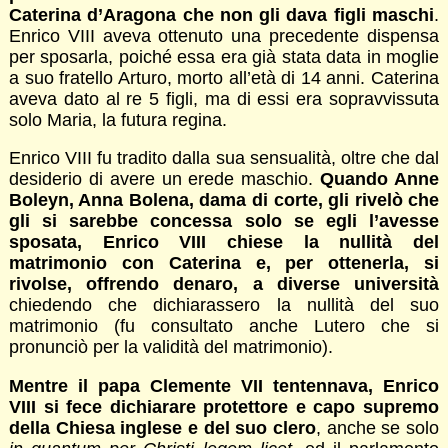
Caterina d’Aragona che non gli dava figli maschi
.
Enrico VIII aveva ottenuto una precedente dispensa
per sposarla, poiché essa era già stata data in moglie
a suo fratello Arturo, morto all’età di 14 anni. Caterina
aveva dato al re 5 figli, ma di essi era sopravvissuta
solo Maria, la futura regina.
Enrico VIII fu tradito dalla sua sensualità, oltre che dal
desiderio di avere un erede maschio.
Quando Anne
Boleyn, Anna Bolena, dama di corte, gli rivelò che
gli si sarebbe concessa solo se egli l’avesse
sposata, Enrico VIII chiese la nullità del
matrimonio con Caterina e, per ottenerla, si
rivolse, offrendo denaro, a diverse università
chiedendo che dichiarassero la nullità del suo
matrimonio (fu consultato anche Lutero che si
pronunciò per la validità del matrimonio).
Mentre il papa Clemente VII tentennava, Enrico
VIII si fece dichiarare protettore e capo supremo
della Chiesa inglese e del suo clero
, anche se solo