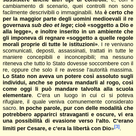
cambiamento di scenario, quei controlli non sono
facilmente descrivibili o immaginabili. Ma
è certo che
per la maggior parte degli uomini medioevali il re
governava
sub deo et lege
; cioè «soggetto a Dio e
alla legge», e inoltre inserito in un ambiente che
gli imponeva di regnare «soggetto a quelle regole
morali proprie di tutte le istituzioni»
. I re venivano
scomunicati, deposti, assassinati, trattati in tutte le
maniere concepibili e inconcepibili; ma nessuno
riteneva che tutto lo Stato dovesse soccombere con il
re, oppure che solo il re avesse l’autorità massima.
Lo Stato non aveva un potere così assoluto sugli
individui, anche se poteva mandarli al rogo, così
come oggi li può mandare talvolta alla scuola
elementare
. C’era un luogo in cui ci si poteva
rifugiare, il quale veniva comunemente considerato
sacro.
In poche parole, pur con delle modalità che
potrebbero apparirci stravaganti e oscure, vi era
una possibilità di evasione verso l’alto. C’erano
[3]
limiti per Cesare, e c’era la libertà con Dio
»
.