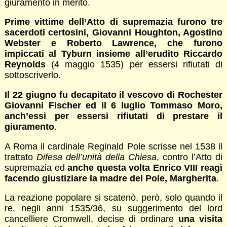
giuramento in merito.
Prime vittime dell’Atto di supremazia furono tre
sacerdoti certosini, Giovanni Houghton, Agostino
Webster e Roberto Lawrence, che furono
impiccati al Tyburn insieme all’erudito Riccardo
Reynolds
(4 maggio 1535) per essersi rifiutati di
sottoscriverlo.
Il 22 giugno fu decapitato il vescovo di Rochester
Giovanni Fischer ed il 6 luglio Tommaso Moro,
anch’essi per essersi rifiutati di prestare il
giuramento
.
A Roma il cardinale Reginald Pole scrisse nel 1538 il
trattato
Difesa dell’unità della Chiesa
, contro l’Atto di
supremazia ed
anche questa volta Enrico VIII reagì
facendo giustiziare la madre del Pole, Margherita
.
La reazione popolare si scatenò, però, solo quando il
re, negli anni 1535/36, su suggerimento del lord
cancelliere Cromwell, decise di ordinare
una visita