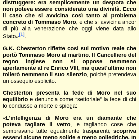
distruggere: era semplicemente un despota che
non poteva essere considerato una divinità. Ecco
il caso che si avvicina così tanto al problema
concreto di Tommaso Moro
, e che si avvicina ancor
di più alla venerazione che oggi viene data allo
[1]
Stato»
.
G.K. Chesterton riflette così sul motivo reale che
portò Tommaso Moro al martirio. Il Cancelliere del
regno inglese non si oppose nemmeno
apertamente al re Enrico VIII, ma quest’ultimo non
tollerò nemmeno il suo silenzio
, poiché pretendeva
un ossequio esplicito.
Chesterton presenta la fede di Moro nel suo
equilibrio
e denuncia come “settoriale” la fede di chi
lo condusse a morte e spiega:
«
L’intelligenza di Moro era un diamante che
poteva tagliare il vetro
, e tagliando cose che
sembravano tutte egualmente trasparenti,
scopriva
esservi alcune meno solide e meno poliedriche. In