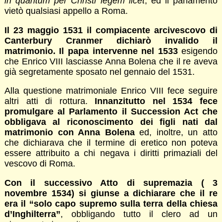
in quantum per Christi legem licet
, ed il parlamento
vietò qualsiasi appello a Roma.
Il 23 maggio 1531 il compiacente arcivescovo di
Canterbury Cranmer dichiarò invalido il
matrimonio. Il papa intervenne nel 1533
esigendo
che Enrico VIII lasciasse Anna Bolena che il re aveva
già segretamente sposato nel gennaio del 1531.
Alla questione matrimoniale Enrico VIII fece seguire
altri atti di rottura.
Innanzitutto nel 1534 fece
promulgare al Parlamento il Succession Act che
obbligava al riconoscimento dei figli nati dal
matrimonio con Anna Bolena
ed, inoltre, un atto
che dichiarava che il termine di eretico non poteva
essere attribuito a chi negava i diritti primaziali del
vescovo di Roma.
Con il successivo Atto di supremazia ( 3
novembre 1534) si giunse a dichiarare che il re
era il “solo capo supremo sulla terra della chiesa
d’Inghilterra”
, obbligando tutto il clero ad un