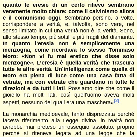
quanto le eresie di un certo rilievo sembrano
veramente molto chiare: come il calvinismo allora
e il comunismo oggi
. Sembrano persino, a volte,
corrispondere a verità, e, talvolta, sono vere, nel
senso limitato in cui una verità non è la Verità. Sono,
allo stesso tempo, più sottili e più fragili del diamante.
In quanto l’eresia non è semplicemente una
menzogna, come ricordava lo stesso Tommaso
Moro: «Non vi fu mai eretico che disse solo
menzogne». L’eresia è quella verità che trascura
tutte le altre verità. Un’intelligenza come quella di
Moro era piena di luce come una casa fatta di
vetrate, ma con vetrate che guardano in tutte le
direzioni e da tutti i lati
. Possiamo dire che come il
gioiello ha molti lati, così quell’uomo aveva molti
[2]
aspetti, nessuno dei quali era una maschera»
.
La monarchia medioevale, tanto disprezzata perché
faceva riferimento alla Legge divina, in realtà non
avrebbe mai preteso un ossequio assoluto, proprio
perché si riteneva legata ad una legge che la