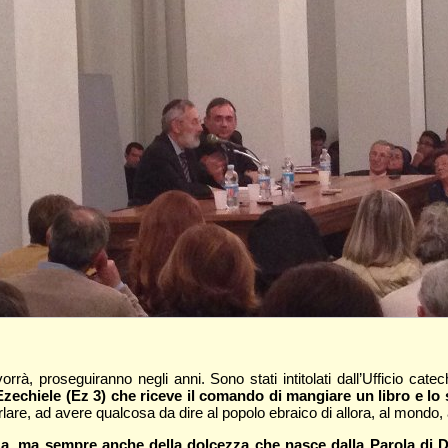
rrà, proseguiranno negli anni. Sono stati intitolati dall’Ufficio cate
Ezechiele (Ez 3) che riceve il comando di mangiare un libro e lo 
parlare, ad avere qualcosa da dire al popolo ebraico di allora, al mond
 ma sempre anche della dolcezza che nasce dalla Parola di Dio c