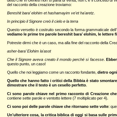
detto che in Genesi non si parla di verità, non c’è il concetto di ve
del racconto della creazione troviamo:
Bereshit bara’ elohim et hashamayim ve'et ha'aretz.
In principio il Signore creò il cielo e la terra
Questo versetto è costruito secondo la forma grammaticale dell’e
vediamo le prime tre parole bereshit bara’ elohim, le lettere
Potreste dirmi che è un caso, ma alla fine del racconto della Creaz
asher-bara’ Elohim la'asot
Che il Signore aveva creato il mondo perché si facesse
.
Ebben
questo punto, un caso!
Quello che noi leggiamo come un racconto fondante,
dietro ogn
Quello che hanno fatto i critici della Bibbia è stato smontare
dimostrare che il testo è un cesello perfetto
.
Ci sono parole chiave nel primo racconto di Creazione che r
contiene sette parole e ventotto lettere (7 moltiplicato per 4).
Ci sono poi delle parole chiave che ritornano sette volte
: que
Un’ulteriore cosa, la critica biblica di oggi si basa sulle pr