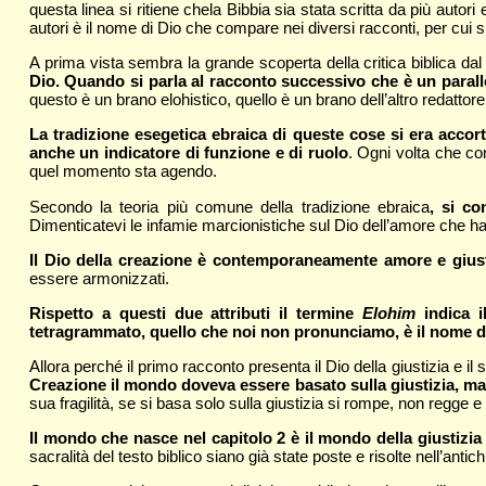
questa linea si ritiene chela Bibbia sia stata scritta da più auto
autori è il nome di Dio che compare nei diversi racconti, per cui
A prima vista sembra la grande scoperta della critica biblica dal
Dio. Quando si parla al racconto successivo che è un paral
questo è un brano elohistico, quello è un brano dell’altro redattor
La tradizione esegetica ebraica di queste cose si era acco
anche un indicatore di funzione e di ruolo
. Ogni volta che co
quel momento sta agendo.
Secondo la teoria più comune della tradizione ebraica
, si co
Dimenticatevi le infamie marcionistiche sul Dio dell’amore che ha
Il Dio della creazione è contemporaneamente amore e gius
essere armonizzati.
Rispetto a questi due attributi il termine
Elohim
indica il
tetragrammato, quello che noi non pronunciamo, è il nome d
Allora perché il primo racconto presenta il Dio della giustizia e i
Creazione il mondo doveva essere basato sulla giustizia, ma
sua fragilità, se si basa solo sulla giustizia si rompe, non regge e 
Il mondo che nasce nel capitolo 2 è il mondo della giustizia 
sacralità del testo biblico siano già state poste e risolte nell’antich