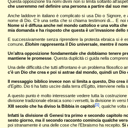
Questa opposizione tra nomi divini non si limita soltanto all’aspet
che useremmo nel definire una persona a partire dal suo me
Anche laddove in italiano è complicato si usa Dio o Signore, e 
nome di Dio. C’è una setta che si chiama testimoni di… E no
Nome si è diffusa anche nel mondo cattolico e una volta che 
mia domanda e ha risposto che questa è un’invasione dello s
E successivamente senza riprendere la protesta ebraica si è espr
comune
.
Elohim
rappresenta il Dio universale, mentre il nome
Un’altra opposizione fondamentale che dobbiamo tenere presen
mantiene le promesse
. Questa duplicità ci guida nella compren
Una delle difficoltà che tutti affrontano è un problema filosofico
c’è un Dio che crea e poi si astrae dal mondo, quindi un Dio 
Il messaggio biblico invece non si limita a questo, Dio crea 
d’Egitto
. Dio ti ha fatto uscire dalla terra d’Egitto, interviene nella s
A questo punto è molto interessante vedere tutta la costruzione d
divisione tradizionale ebraica sono i versetti, la divisione in versi
[1]
XIII secolo che ha diviso la Bibbia in capitoli
, qualche volta 
Infatti la divisione di Genesi tra primo e secondo capitolo no
sesto giorno, ma il secondo racconto comincia qualche verse
poi stranamente è una delle cose che l’Ebraismo ha recepito.
Si 