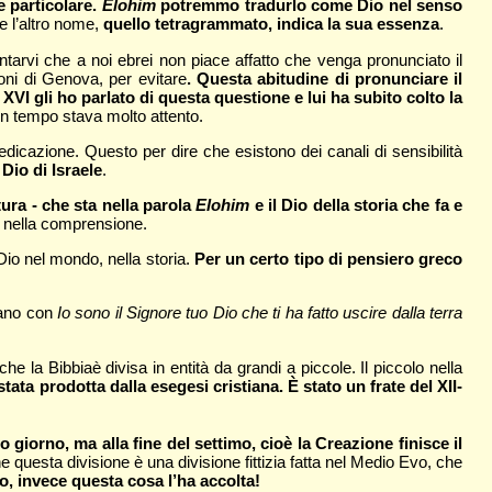
e particolare.
Elohim
potremmo tradurlo come Dio nel senso
e l’altro nome,
quello tetragrammato, indica la sua essenza
.
tarvi che a noi ebrei non piace affatto che venga pronunciato il
ni di Genova, per evitare
. Questa abitudine di pronunciare il
I gli ho parlato di questa questione e lui ha subito colto la
n tempo stava molto attento.
dicazione. Questo per dire che esistono dei canali di sensibilità
Dio di Israele
.
ura - che sta nella parola
Elohim
e il Dio della storia che fa e
e nella comprensione.
 Dio nel mondo, nella storia.
Per un certo tipo di pensiero greco
iano con
Io sono il Signore tuo Dio che ti ha fatto uscire dalla terra
 la Bibbiaè divisa in entità da grandi a piccole. Il piccolo nella
 stata prodotta dalla esegesi cristiana. È stato un frate del XII-
 giorno, ma alla fine del settimo, cioè la Creazione finisce il
 questa divisione è una divisione fittizia fatta nel Medio Evo, che
o, invece questa cosa l’ha accolta!