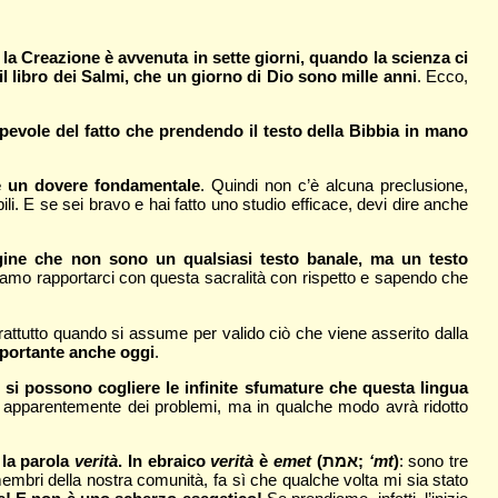
he la Creazione è avvenuta in sette giorni, quando la scienza ci
 libro dei Salmi, che un giorno di Dio sono mille anni
. Ecco,
pevole del fatto che prendendo il testo della Bibbia in mano
 e un dovere fondamentale
. Quindi non c’è alcuna preclusione,
li. E se sei bravo e hai fatto uno studio efficace, devi dire anche
gine che non sono un qualsiasi testo banale, ma un testo
biamo rapportarci con questa sacralità con rispetto e sapendo che
soprattutto quando si assume per valido ciò che viene asserito dalla
mportante anche oggi
.
 si possono cogliere le infinite sfumature che questa lingua
verà apparentemente dei problemi, ma in qualche modo avrà ridotto
 la parola
verità
. In ebraico
verità
è
emet
(
אמת;
‘mt
)
: sono tre
 membri della nostra comunità, fa sì che qualche volta mi sia stato