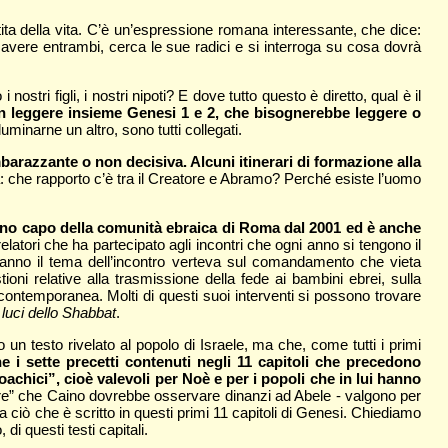
rtita della vita. C’è un’espressione romana interessante, che dice:
avere entrambi, cerca le sue radici e si interroga su cosa dovrà
tri figli, i nostri nipoti? E dove tutto questo è diretto, qual è il
on leggere insieme Genesi 1 e 2, che bisognerebbe leggere o
luminarne un altro, sono tutti collegati.
mbarazzante o non decisiva. Alcuni itinerari di formazione alla
a: che rapporto c’è tra il Creatore e Abramo? Perché esiste l’uomo
bino capo della comunità ebraica di Roma dal 2001 ed è anche
elatori che ha partecipato agli incontri che ogni anno si tengono il
’anno il tema dell’incontro verteva sul comandamento che vieta
ioni relative alla trasmissione della fede ai bambini ebrei, sulla
contemporanea. Molti di questi suoi interventi si possono trovare
 luci dello Shabbat
.
 un testo rivelato al popolo di Israele, ma che, come tutti i primi
he i sette precetti contenuti negli 11 capitoli che precedono
achici”, cioè valevoli per Noè e per i popoli che in lui hanno
dere” che Caino dovrebbe osservare dinanzi ad Abele - valgono per
 da ciò che è scritto in questi primi 11 capitoli di Genesi. Chiediamo
i questi testi capitali.