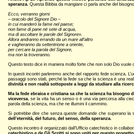
speranza
. Questa Bibbia da mangiare ci parla anche del bisog
Ecco, verranno giorni
– oracolo del Signore Dio –
in cui manderò la fame nel paese;
non fame di pane né sete di acqua,
ma di ascoltare le parole del Signore».
Allora andranno errando da un mare all’altro
e vagheranno da settentrione a oriente,
per cercare la parola del Signore,
ma non la troveranno.
Questo testo dice in maniera molto forte che non solo Dio vuole
In questi incontri parleremo anche del rapporto fede scienza. 
passaggi sono stati, perché la fede sa che la scienza è una real
divinità e non realtà sottoposte a leggi da studiare alla ricerc
Ma la fede ebraica e cristiana sa che la scienza ha bisogno di
viceversa
, se la vita ha un senso o è una via percorsa alla ciec
parola della scienza, ma che ne illumini il cammino.
Si potrebbe dire che senza queste domande che superano la s
dell’eternità, del futuro, del senso, della speranza
.
Questo incontro è organizzato dall’Ufficio catechistico in collab
catechistico e de Gli Scritti si sono uniti per questo progetto