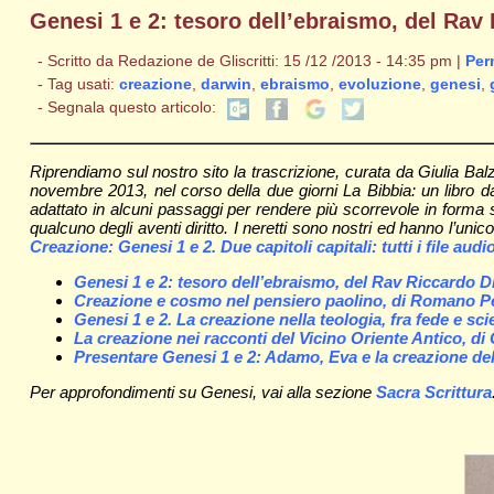
Genesi 1 e 2: tesoro dell’ebraismo, del Rav
- Scritto da Redazione de Gliscritti: 15 /12 /2013 - 14:35 pm |
Per
- Tag usati:
creazione
,
darwin
,
ebraismo
,
evoluzione
,
genesi
,
- Segnala questo articolo:
Riprendiamo sul nostro sito la trascrizione, curata da Giulia Bal
novembre 2013, nel corso della due giorni La Bibbia: un libro da 
adattato in alcuni passaggi per rendere più scorrevole in forma 
qualcuno degli aventi diritto. I neretti sono nostri ed hanno l’unico 
Creazione: Genesi 1 e 2. Due capitoli capitali: tutti i file aud
Genesi 1 e 2: tesoro dell’ebraismo, del Rav Riccardo D
Creazione e cosmo nel pensiero paolino, di Romano 
Genesi 1 e 2. La creazione nella teologia, fra fede e sc
La creazione nei racconti del Vicino Oriente Antico, di
Presentare Genesi 1 e 2: Adamo, Eva e la creazione del
Per approfondimenti su Genesi, vai alla sezione
Sacra Scrittura