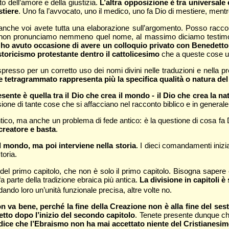
to dell’amore e della giustizia.
L’altra opposizione è tra universale 
stiere
. Uno fa l’avvocato, uno il medico, uno fa Dio di mestiere, mentr
anche voi avete tutta una elaborazione sull’argomento. Posso raccon
i non pronunciamo nemmeno quel nome, al massimo diciamo testimo
ho avuto occasione di avere un colloquio privato con Benedetto XV
toricismo protestante dentro il cattolicesimo
che a queste cose u
esso per un corretto uso dei nomi divini nelle traduzioni e nella pre
 tetragrammato rappresenta più la specifica qualità o natura del 
te è quella tra il Dio che crea il mondo - il Dio che crea la nat
sione di tante cose che si affacciano nel racconto biblico e in general
 antico, ma anche un problema di fede antico: è la questione di cosa fa
creatore e basta
.
il mondo, ma poi interviene nella storia
. I dieci comandamenti iniz
toria.
el primo capitolo, che non è solo il primo capitolo. Bisogna sapere che
 fa parte della tradizione ebraica più antica.
La divisione in capitoli è
dando loro un’unità funzionale precisa, altre volte no.
n va bene, perché la fine della Creazione non è alla fine del sesto
tto dopo l’inizio del secondo capitolo
. Tenete presente dunque che
dice che l’Ebraismo non ha mai accettato niente del Cristianesim