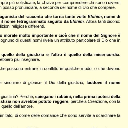
empre più sofisticate, la chiave per comprendere chi sono i diversi
e non posso pronunciare, a seconda del nome di Dio che compare.
tagonista del racconto che torna tante volte
Elohim
, nome di
, il nome tetragrammato seguito da
Elohim
.
Allora tanti dicono:
ioni religiose differenti.
do morale molto importante e cioè che il nome del Signore è
gnuno di questi nomi rivela un attributo particolare di Dio che in
quello della giustizia e l’altro è quello della misericordia
.
rebbero più insegnare.
 che possono entrare in conflitto in qualche modo, o che devono
e sinonimo di
giudice
, il Dio della giustizia,
laddove il nome
a giustizia? Perché,
spiegano i rabbini, nella prima ipotesi della
ustizia non avrebbe potuto reggere
, perchéla Creazione, con la
, quello dell’amore.
imitato, di come delle domande che sono servite a scardinare la