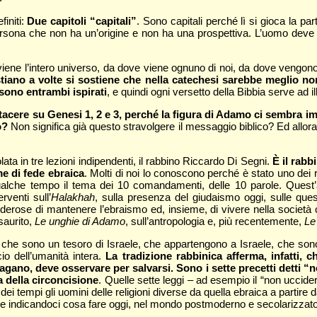
initi:
Due capitoli “capitali”
. Sono capitali perché lì si gioca la pa
persona che non ha un’origine e non ha una prospettiva. L’uomo deve 
ene l’intero universo, da dove viene ognuno di noi, da dove vengono i nos
stiano a volte si sostiene che nella catechesi sarebbe meglio n
 sono entrambi ispirati
, e quindi ogni versetto della Bibbia serve ad il
 tacere su Genesi 1, 2 e 3, perché la figura di Adamo ci sembra i
o?
Non significa già questo stravolgere il messaggio biblico? Ed allor
lata in tre lezioni indipendenti, il rabbino Riccardo Di Segni.
È il rab
me di fede ebraica
. Molti di noi lo conoscono perché è stato uno dei r
 qualche tempo il tema dei 10 comandamenti, delle 10 parole. Quest
rventi sull’
Halakhah
, sulla presenza del giudaismo oggi, sulle quest
derose di mantenere l’ebraismo ed, insieme, di vivere nella società 
saurito,
Le unghie di Adamo
, sull’antropologia e, più recentemente,
Le
li che sono un tesoro di Israele, che appartengono a Israele, che sono
cio dell’umanità intera.
La tradizione rabbinica afferma, infatti, c
no, deve osservare per salvarsi. Sono i sette precetti detti “no
a della circoncisione
. Quelle sette leggi – ad esempio il “non ucci
ne dei tempi gli uomini delle religioni diverse da quella ebraica a partire
e indicandoci cosa fare oggi, nel mondo postmoderno e secolarizzato, d