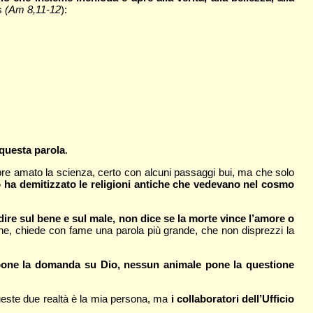
os
(Am 8,11-12
):
questa parola
.
re amato la scienza, certo con alcuni passaggi bui, ma che solo
 ha demitizzato le religioni antiche che vedevano nel cosmo
 dire sul bene e sul male, non dice se la morte vince l’amore o
tudine, chiede con fame una parola più grande, che non disprezzi la
 pone la domanda su Dio, nessun animale pone la questione
queste due realtà è la mia persona, ma
i collaboratori dell’Ufficio