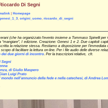
 Riccardo Di Segni
malink
|
Homepage
genesi_1_3
,
origini_uomo
,
riccardo_di_segni
zerani (che ha organizzato l’evento insieme a Tommaso Spinelli per Gl
“mangiare”, I edizione. Creazione: Genesi 1 e 2. Due capitoli capitali
scritta la relazione stessa. Restiamo a disposizione per l’immediata
scopo di facilitare la lettura on-line. Per i file audio delle diverse relaz
io dei due giorni di incontro
. Per la trascrizioni relative, cfr.
i Segni
Penna
ienza, di Giulio Maspero
 Gian Luigi Prato
 mondo nell’annuncio della fede e nella catechesi, di Andrea Lo
.