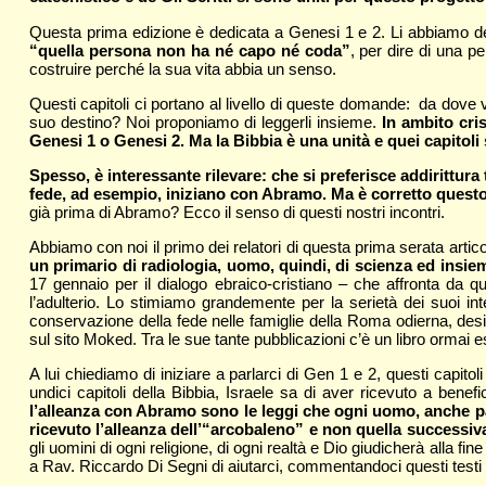
Questa prima edizione è dedicata a Genesi 1 e 2. Li abbiamo def
“quella persona non ha né capo né coda”
, per dire di una 
costruire perché la sua vita abbia un senso.
Questi capitoli ci portano al livello di queste domande: da dove vi
suo destino? Noi proponiamo di leggerli insieme.
In ambito cri
Genesi 1 o Genesi 2. Ma la Bibbia è una unità e quei capitoli
Spesso, è interessante rilevare: che si preferisce addirittura
fede, ad esempio, iniziano con Abramo. Ma è corretto quest
già prima di Abramo? Ecco il senso di questi nostri incontri.
Abbiamo con noi il primo dei relatori di questa prima serata artico
un primario di radiologia, uomo, quindi, di scienza ed insie
17 gennaio per il dialogo ebraico-cristiano – che affronta da
l’adulterio. Lo stimiamo grandemente per la serietà dei suoi inte
conservazione della fede nelle famiglie della Roma odierna, desi
sul sito Moked. Tra le sue tante pubblicazioni c’è un libro ormai e
A lui chiediamo di iniziare a parlarci di Gen 1 e 2, questi capito
undici capitoli della Bibbia, Israele sa di aver ricevuto a benefi
l’alleanza con Abramo sono le leggi che ogni uomo, anche paga
ricevuto l’alleanza dell’“arcobaleno” e non quella successiv
gli uomini di ogni religione, di ogni realtà e Dio giudicherà alla fi
a Rav. Riccardo Di Segni di aiutarci, commentandoci questi testi 