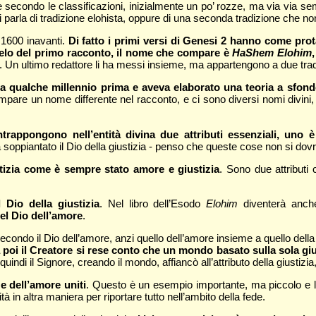
ri e secondo le classificazioni, inizialmente un po’ rozze, ma via via s
 si parla di tradizione elohista, oppure di una seconda tradizione ch
 1600 inavanti.
Di fatto i primi versi di Genesi 2 hanno come pro
lelo del primo racconto, il nome che compare è
HaShem Elohim
e. Un ultimo redattore li ha messi insieme, ma appartengono a due tradiz
rta qualche millennio prima e aveva elaborato una teoria a sfon
mpare un nome differente nel racconto, e ci sono diversi nomi divini, o
ntrappongono nell’entità divina due attributi essenziali, uno è 
 soppiantato il Dio della giustizia - penso che queste cose non si dov
tizia come è sempre stato amore e giustizia
. Sono due attributi
 Dio della giustizia
. Nel libro dell’Esodo
Elohim
diventerà anch
el Dio dell’amore
.
l secondo il Dio dell’amore, anzi quello dell’amore insieme a quello dell
 poi il Creatore si rese conto che un mondo basato sulla sola gi
quindi il Signore, creando il mondo, affiancò all’attributo della giustizia
e dell’amore uniti
. Questo è un esempio importante, ma piccolo e l
ità in altra maniera per riportare tutto nell’ambito della fede.