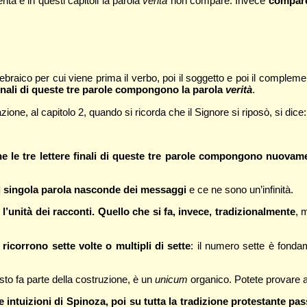
rità e in questi capitoli la parola
verità
non compare. Invece
compare
braico per cui viene prima il verbo, poi il soggetto e poi il complem
 finali di queste tre parole compongono la parola
verità
.
ione, al capitolo 2, quando si ricorda che il Signore si riposò, si dice:
e le tre lettere finali di queste tre parole compongono nuovam
i singola parola nasconde dei messaggi
e ce ne sono un’infinità.
 l’unità dei racconti. Quello che si fa, invece, tradizionalmente
, 
icorrono sette volte o multipli di sette
: il numero sette è fonda
sto fa parte della costruzione, è un
unicum
organico. Potete provare a
ime intuizioni di Spinoza, poi su tutta la tradizione protestante p