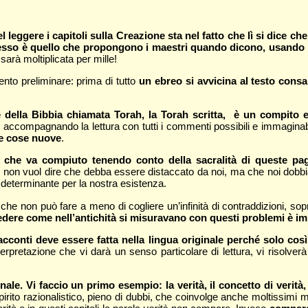
el leggere i capitoli sulla Creazione sta nel fatto che lì si dice c
esso è quello che propongono i maestri quando dicono, usando il
sarà moltiplicata per mille!
nto preliminare: prima di tutto
un ebreo si avvicina al testo consa
te della Bibbia chiamata Torah, la Torah scritta, è un compito
, accompagnando la lettura con tutti i commenti possibili e immaginabi
lle cose nuove
.
o che va compiuto tenendo conto della sacralità di queste pa
cro non vuol dire che debba essere distaccato da noi, ma che noi dob
 determinante per la nostra esistenza.
ore che non può fare a meno di cogliere un’infinità di contraddizioni, 
vedere come nell’antichità si misuravano con questi problemi è i
cconti deve essere fatta nella lingua originale perché solo così
nterpretazione che vi darà un senso particolare di lettura, vi risol
le. Vi faccio un primo esempio: la verità, il concetto di verità,
 spirito razionalistico, pieno di dubbi, che coinvolge anche moltissimi