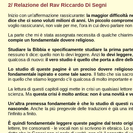
2/ Relazione del Rav Riccardo Di Segni
Inizio con un’affermazione rassicurante:
la maggior difficoltà n
dice che ci sono voluti milioni di anni. Un piccolo comprom
voglio rassicurarvi, non vale per me, l’ora in cui devo parlare non 
La parte che mi è stata assegnata necessita di qualche chiarime
compie un fondamentale dovere religioso
.
Studiare la Bibbia e specificamente studiare la prima par
nessuno ti dice: quello non lo devi leggere. Anzi
lo devi leggere
qualcosa di nuovo:
il vero studio è quello che porta a dire de
Lo studio di queste pagine è un preciso dovere religios
fondamentale ispirato e come tale sacro
. Il fatto che sia sa
in quello che stiamo leggendo c’è qualcosa di molto importante e
La lettura di questi capitoli oggi mette in crisi un qualsiasi lett
scienza. Ma
questa crisi è molto antica: non è una novità e 
Un’altra premessa fondamentale è che lo studio di questi ra
nasconde
. Anche la più pregevole delle traduzioni è già una i
l’infinito a finito.
È quindi fondamentale leggere queste pagine dal testo origina
lettere, tre consonanti - le vocali non si scrivono in ebraico. Lo