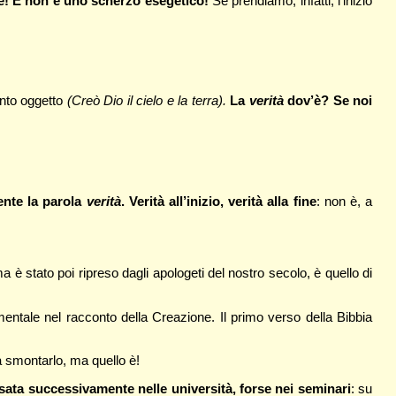
! E non è uno scherzo esegetico!
Se prendiamo, infatti, l’inizio
ento oggetto
(Creò Dio il cielo e la terra).
La
verità
dov’è? Se noi
ente la parola
verità
. Verità all’inizio, verità alla fine
: non è, a
ma è stato poi ripreso dagli apologeti del nostro secolo, è quello di
mentale nel racconto della Creazione. Il primo verso della Bibbia
 smontarlo, ma quello è!
assata successivamente nelle università, forse nei seminari
: su