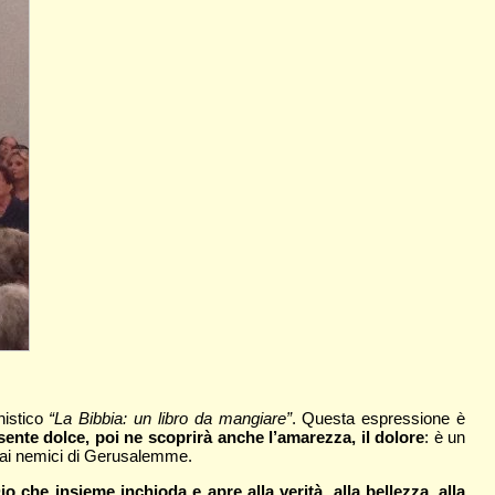
chistico
“La Bibbia: un libro da mangiare”
. Questa espressione è
sente dolce, poi ne scoprirà anche l’amarezza, il dolore
: è un
o, ai nemici di Gerusalemme.
he insieme inchioda e apre alla verità, alla bellezza, alla