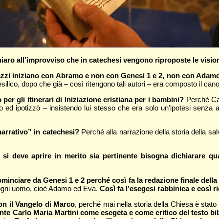
hiaro all’improvviso che in catechesi vengono riproposte le vision
agazzi iniziano con Abramo e non con Genesi 1 e 2, non con Adam
o esilico, dopo che già – così ritengono tali autori – era composto il ca
r gli itinerari di Iniziazione cristiana per i bambini?
Perché Car
iano ed ipotizzò – insistendo lui stesso che era solo un’ipotesi sen
arrativo” in catechesi?
Perché alla narrazione della storia della salv
 si deve aprire in merito sia pertinente bisogna dichiarare qu
ominciare da Genesi 1 e 2 perché così fa la redazione finale della
da ogni uomo, cioè Adamo ed Eva.
Così fa l’esegesi rabbinica e così r
con il Vangelo di Marco
, perché mai nella storia della Chiesa è stato
 Carlo Maria Martini come esegeta e come critico del testo bib