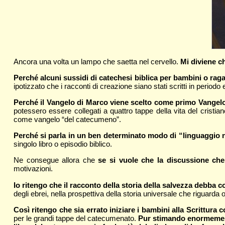
Ancora una volta un lampo che saetta nel cervello.
Mi diviene c
Perché alcuni sussidi di catechesi biblica per bambini o r
ipotizzato che i racconti di creazione siano stati scritti in period
Perché il Vangelo di Marco viene scelto come primo Vangelo pe
potessero essere collegati a quattro tappe della vita del crist
come vangelo “del catecumeno”.
Perché si parla in un ben determinato modo di “linguaggio n
singolo libro o episodio biblico.
Ne consegue allora che
se si vuole che la discussione che
motivazioni.
Io ritengo che il racconto della storia della salvezza debba c
degli ebrei, nella prospettiva della storia universale che riguar
Così ritengo che sia errato iniziare i bambini alla Scrittura 
per le grandi tappe del catecumenato.
Pur stimando enormemente