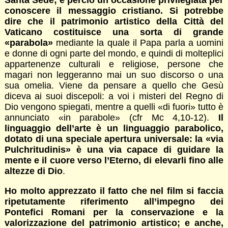
Santa Sede; è perciò un’occasione privilegiata per
conoscere il messaggio cristiano. Si potrebbe
dire che il patrimonio artistico della Città del
Vaticano costituisce una sorta di grande
«parabola»
mediante la quale il Papa parla a uomini
e donne di ogni parte del mondo, e quindi di molteplici
appartenenze culturali e religiose, persone che
magari non leggeranno mai un suo discorso o una
sua omelia. Viene da pensare a quello che Gesù
diceva ai suoi discepoli: a voi i misteri del Regno di
Dio vengono spiegati, mentre a quelli «di fuori» tutto è
annunciato «in parabole» (cfr Mc 4,10-12).
Il
linguaggio dell’arte è un linguaggio parabolico,
dotato di una speciale apertura universale: la «via
Pulchritudinis» è una via capace di guidare la
mente e il cuore verso l’Eterno, di elevarli fino alle
altezze di Dio
.
Ho molto apprezzato il fatto che nel film si faccia
ripetutamente riferimento all’impegno dei
Pontefici Romani per la conservazione e la
valorizzazione del patrimonio artistico; e anche,