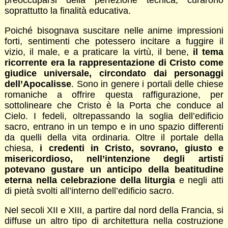
preoccuparsi della perfezione tecnica, curarono
soprattutto la finalità educativa.
Poiché bisognava suscitare nelle anime impressioni
forti, sentimenti che potessero incitare a fuggire il
vizio, il male, e a praticare la virtù, il bene,
il tema
ricorrente era la rappresentazione di Cristo come
giudice universale, circondato dai personaggi
dell’Apocalisse
. Sono in genere i portali delle chiese
romaniche a offrire questa raffigurazione, per
sottolineare che Cristo è la Porta che conduce al
Cielo. I fedeli, oltrepassando la soglia dell’edificio
sacro, entrano in un tempo e in uno spazio differenti
da quelli della vita ordinaria. Oltre il portale della
chiesa,
i credenti in Cristo, sovrano, giusto e
misericordioso, nell’intenzione degli artisti
potevano gustare un anticipo della beatitudine
eterna nella celebrazione della liturgia
e negli atti
di pietà svolti all’interno dell’edificio sacro.
Nel secoli XII e XIII, a partire dal nord della Francia, si
diffuse un altro tipo di architettura nella costruzione