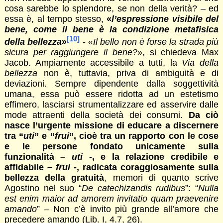
cosa sarebbe lo splendore, se non della verità? – ed
essa è, al tempo stesso,
«
l’espressione visibile del
bene, come il bene è la condizione metafisica
[10]
della bellezza
»
- «
Il bello non è forse la strada più
sicura per raggiungere il bene?
», si chiedeva Max
Jacob. Ampiamente accessibile a tutti, la
Via della
bellezza
non è, tuttavia, priva di ambiguità e di
deviazioni. Sempre dipendente dalla soggettività
umana, essa può essere ridotta ad un estetismo
effimero, lasciarsi strumentalizzare ed asservire dalle
mode attraenti della società dei consumi.
Da ciò
nasce l’urgente missione di educare a discernere
tra “
uti
” e “
frui
”, cioè tra un rapporto con le cose
e le persone fondato unicamente sulla
funzionalità –
uti
-, e la relazione credibile e
affidabile –
frui
-, radicata coraggiosamente sulla
bellezza della gratuità
, memori di quanto scrive
Agostino nel suo “
De catechizandis rudibus
”: “
Nulla
est enim maior ad amorem invitatio quam praevenire
amando
” – Non c’è invito più grande all’amore che
precedere amando (Lib. I, 4.7, 26).