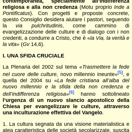
contemporanea, specialmente all’indifferenza
religiosa e alla non credenza
(Motu proprio
Inde a
Pontificatus
). Con progetti e proposte concrete,
questo Consiglio desidera aiutare i pastori, seguendo
la
via pulchritudinis
, come cammino di
evangelizzazione delle culture e di dialogo con i non
credenti, a condurre a Cristo, che è «
la
Via, la verità e
la vita»
(
Gv
14,6).
I. UNA SFIDA CRUCIALE
La Plenaria del 2002 sul tema «
Trasmettere la fede
[5]
nel cuore delle culture,
novo millennio ineunte»
, e
quella del 2004 su «
La fede cristiana all’alba del
nuovo millennio e la sfida della non credenza e
[6]
dell’indifferenza religiosa
»
hanno sottolineato
l’urgenza di un nuovo slancio apostolico della
Chiesa per evangelizzare le culture, attraverso
una inculturazione effettiva del Vangelo
.
1. La cultura segnata da una visione materialistica e
atea caratteristica delle società secolarizzate, suscita