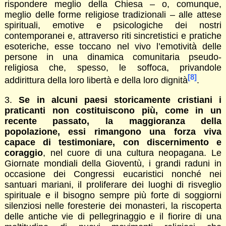
rispondere meglio della Chiesa – o, comunque,
meglio delle forme religiose tradizionali – alle attese
spirituali, emotive e psicologiche dei nostri
contemporanei e, attraverso riti sincretistici e pratiche
esoteriche, esse toccano nel vivo l’emotività delle
persone in una dinamica comunitaria pseudo-
religiosa che, spesso, le soffoca, privandole
[8]
addirittura della loro libertà e della loro dignità
.
3.
Se in alcuni paesi storicamente cristiani i
praticanti non costituiscono più, come in un
recente passato, la maggioranza della
popolazione, essi rimangono una forza viva
capace di testimoniare, con discernimento e
coraggio
, nel cuore di una cultura neopagana. Le
Giornate mondiali della Gioventù, i grandi raduni in
occasione dei Congressi eucaristici nonché nei
santuari mariani, il proliferare dei luoghi di risveglio
spirituale e il bisogno sempre più forte di soggiorni
silenziosi nelle foresterie dei monasteri, la riscoperta
delle antiche vie di pellegrinaggio e il fiorire di una