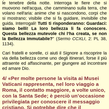
le tenebre della notte. Interroga le fiere che si
muovono nell'acqua, che camminano sulla terra, che
volano nell'aria: anime che si nascondono, corpi che
si mostrano; visibile che si fa guidare, invisibile che
guida. Interrogali!
Tutti ti risponderanno: Guardaci:
siamo belli! La loro bellezza li fa conoscere.
Questa bellezza mutevole chi l’ha creata, se non
la Bellezza Immutabile?
” (
Sermo CCXLI
, 2: PL 38,
1134).
Cari fratelli e sorelle, ci aiuti il Signore a riscoprire la
via della bellezza come uno degli itinerari, forse il più
attraente ed affascinante, per giungere ad incontrare
ed amare Dio.
4/ «
Per molte persone la visita ai Musei
Vaticani rappresenta, nel loro viaggio a
Roma, il contatto maggiore, a volte unico,
con la Santa Sede; è perciò un’occasione
privilegiata per conoscere il messaggio
cristiano. Si potrebbe dire che il