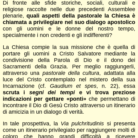
Di fronte alle sfide storiche, sociali, culturali e
religiose raccolte nelle due precedenti Assemblee
plenarie,
quali aspetti della pastorale la Chiesa è
chiamata a privilegiare nel suo dialogo apostolico
con gli uomini e le donne del nostro tempo,
specialmente i non credenti e gli indifferenti?
La Chiesa compie la sua missione che è quella di
portare gli uomini a Cristo Salvatore mediante la
condivisione della Parola di Dio e il dono dei
Sacramenti della Grazia. Per meglio raggiungerli,
attraverso una
pastorale della cultura
, adattata alla
luce del Cristo contemplato nel mistero della sua
Incarnazione (cf.
Gaudium et spes
, n. 22), essa
scruta i
segni dei tempi
e vi trova preziose
indicazioni per gettare «ponti»
che permettano di
incontrare il Dio di Gesù Cristo attraverso un itinerario
di amicizia in un dialogo di verità.
In tale prospettiva, la
Via pulchritudinis
si presenta
come un itinerario privilegiato per raggiungere molti di
coloro che hanno grandi difficoltà a ricevere