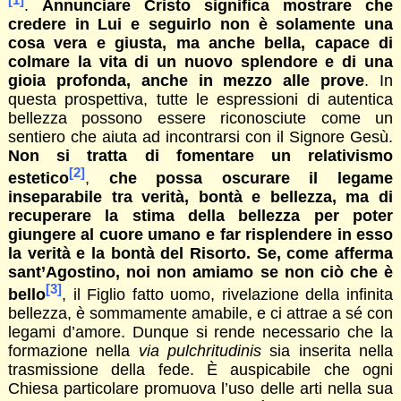
[1]
.
Annunciare Cristo significa mostrare che
credere in Lui e seguirlo non è solamente una
cosa vera e giusta, ma anche bella, capace di
colmare la vita di un nuovo splendore e di una
gioia profonda, anche in mezzo alle prove
. In
questa prospettiva, tutte le espressioni di autentica
bellezza possono essere riconosciute come un
sentiero che aiuta ad incontrarsi con il Signore Gesù.
Non si tratta di fomentare un relativismo
[2]
estetico
,
che possa oscurare il legame
inseparabile tra verità, bontà e bellezza, ma di
recuperare la stima della bellezza per poter
giungere al cuore umano e far risplendere in esso
la verità e la bontà del Risorto. Se, come afferma
sant’Agostino, noi non amiamo se non ciò che è
[3]
bello
, il Figlio fatto uomo, rivelazione della infinita
bellezza, è sommamente amabile, e ci attrae a sé con
legami d’amore. Dunque si rende necessario che la
formazione nella
via pulchritudinis
sia inserita nella
trasmissione della fede. È auspicabile che ogni
Chiesa particolare promuova l’uso delle arti nella sua