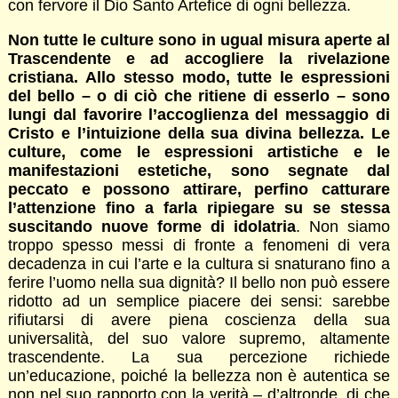
con fervore il Dio Santo Artefice di ogni bellezza.
Non tutte le culture sono in ugual misura aperte al
Trascendente e ad accogliere la rivelazione
cristiana. Allo stesso modo, tutte le espressioni
del bello – o di ciò che ritiene di esserlo – sono
lungi dal favorire l’accoglienza del messaggio di
Cristo e l’intuizione della sua divina bellezza. Le
culture, come le espressioni artistiche e le
manifestazioni estetiche, sono segnate dal
peccato e possono attirare, perfino catturare
l’attenzione fino a farla ripiegare su se stessa
suscitando nuove forme di idolatria
. Non siamo
troppo spesso messi di fronte a fenomeni di vera
decadenza in cui l’arte e la cultura si snaturano fino a
ferire l’uomo nella sua dignità? Il bello non può essere
ridotto ad un semplice piacere dei sensi: sarebbe
rifiutarsi di avere piena coscienza della sua
universalità, del suo valore supremo, altamente
trascendente. La sua percezione richiede
un’educazione, poiché la bellezza non è autentica se
non nel suo rapporto con la verità – d’altronde, di che