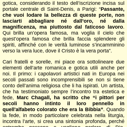
gotica, considerando il testo dell’iscrizione incisa sul
portale centrale di Saint-Denis, a Parigi: “
Passante,
che vuoi lodare la bellezza di queste porte, non
lasciarti abbagliare né dall’oro, né dalla
magnificenza, ma piuttosto dal faticoso lavoro
.
Qui brilla un’opera famosa, ma voglia il cielo che
quest’opera famosa che brilla faccia splendere gli
spiriti, affinché con le verità luminose s’incamminino
verso la vera luce, dove il Cristo è la vera porta”.
Cari fratelli e sorelle, mi piace ora sottolineare due
elementi dell’arte romanica e gotica utili anche per
noi. Il primo: i capolavori artistici nati in Europa nei
secoli passati sono incomprensibili se non si tiene
conto dell’anima religiosa che li ha ispirati. Un artista,
che ha testimoniato sempre l’incontro tra estetica e
fede,
Marc Chagall, ha scritto che “i pittori per
secoli hanno intinto il loro pennello in
quell'alfabeto colorato che era la Bibbia”
. Quando
la fede, in modo particolare celebrata nella liturgia,
incontra l’arte, si crea una sintonia profonda, perché