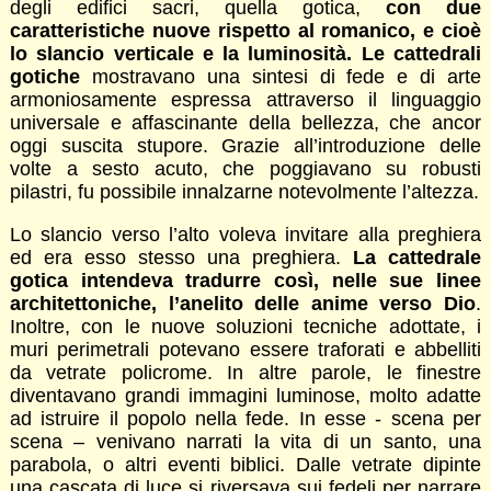
degli edifici sacri, quella gotica,
con due
caratteristiche nuove rispetto al romanico, e cioè
lo slancio verticale e la luminosità. Le cattedrali
gotiche
mostravano una sintesi di fede e di arte
armoniosamente espressa attraverso il linguaggio
universale e affascinante della bellezza, che ancor
oggi suscita stupore. Grazie all’introduzione delle
volte a sesto acuto, che poggiavano su robusti
pilastri, fu possibile innalzarne notevolmente l’altezza.
Lo slancio verso l’alto voleva invitare alla preghiera
ed era esso stesso una preghiera.
La cattedrale
gotica intendeva tradurre così, nelle sue linee
architettoniche, l’anelito delle anime verso Dio
.
Inoltre, con le nuove soluzioni tecniche adottate, i
muri perimetrali potevano essere traforati e abbelliti
da vetrate policrome. In altre parole, le finestre
diventavano grandi immagini luminose, molto adatte
ad istruire il popolo nella fede. In esse - scena per
scena – venivano narrati la vita di un santo, una
parabola, o altri eventi biblici. Dalle vetrate dipinte
una cascata di luce si riversava sui fedeli per narrare