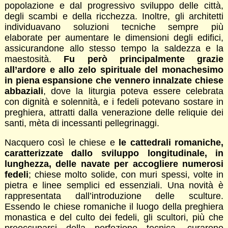
popolazione e dal progressivo sviluppo delle città,
degli scambi e della ricchezza. Inoltre, gli architetti
individuavano soluzioni tecniche sempre più
elaborate per aumentare le dimensioni degli edifici,
assicurandone allo stesso tempo la saldezza e la
maestosità.
Fu però principalmente grazie
all’ardore e allo zelo spirituale del monachesimo
in piena espansione che vennero innalzate chiese
abbaziali
, dove la liturgia poteva essere celebrata
con dignità e solennità, e i fedeli potevano sostare in
preghiera, attratti dalla venerazione delle reliquie dei
santi, mèta di incessanti pellegrinaggi.
Nacquero così le chiese e
le cattedrali romaniche,
caratterizzate dallo sviluppo longitudinale, in
lunghezza, delle navate per accogliere numerosi
fedeli
; chiese molto solide, con muri spessi, volte in
pietra e linee semplici ed essenziali. Una novità è
rappresentata dall’introduzione delle sculture.
Essendo le chiese romaniche il luogo della preghiera
monastica e del culto dei fedeli, gli scultori, più che