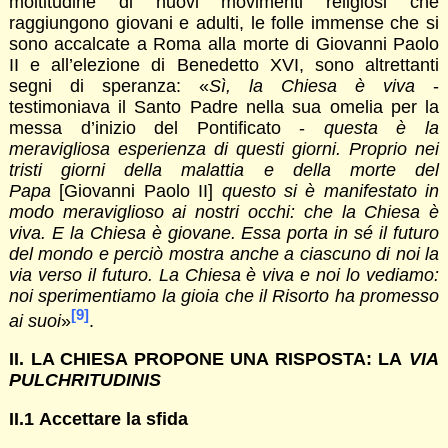
moltitudine di nuovi movimenti religiosi che
raggiungono giovani e adulti, le folle immense che si
sono accalcate a Roma alla morte di Giovanni Paolo
II e all’elezione di Benedetto XVI, sono altrettanti
segni di speranza: «
Sì, la Chiesa è viva
-
testimoniava il Santo Padre nella sua omelia per la
messa d’inizio del Pontificato -
questa è la
meravigliosa esperienza di questi giorni. Proprio nei
tristi giorni della malattia e della morte del
Papa
[Giovanni Paolo II]
questo si è manifestato in
modo meraviglioso ai nostri occhi: che la Chiesa è
viva. E la Chiesa è giovane. Essa porta in sé il futuro
del mondo e perciò mostra anche a ciascuno di noi la
via verso il futuro. La Chiesa è viva e noi lo vediamo:
noi sperimentiamo la gioia che il Risorto ha promesso
[9]
ai suoi
»
.
II. LA CHIESA PROPONE UNA RISPOSTA: LA
VIA
PULCHRITUDINIS
II.1 Accettare la sfida