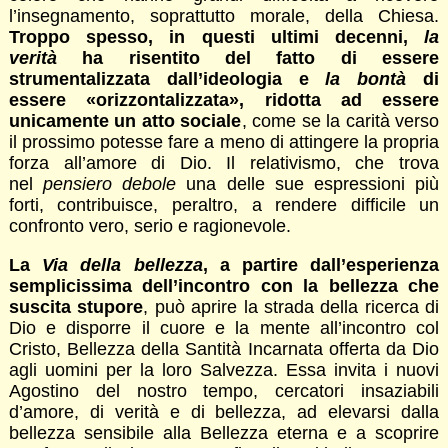
l’insegnamento, soprattutto morale, della Chiesa.
Troppo spesso, in questi ultimi decenni,
la
verità
ha risentito del fatto di essere
strumentalizzata dall’ideologia e
la bontà
di
essere «orizzontalizzata», ridotta ad essere
unicamente un atto sociale
, come se la carità verso
il prossimo potesse fare a meno di attingere la propria
forza all’amore di Dio. Il relativismo, che trova
nel
pensiero debole
una delle sue espressioni più
forti, contribuisce, peraltro, a rendere difficile un
confronto vero, serio e ragionevole.
La
Via della bellezza
, a partire dall’esperienza
semplicissima dell’incontro con la bellezza che
suscita stupore
, può aprire la strada della ricerca di
Dio e disporre il cuore e la mente all’incontro col
Cristo, Bellezza della Santità Incarnata offerta da Dio
agli uomini per la loro Salvezza. Essa invita i nuovi
Agostino del nostro tempo, cercatori insaziabili
d’amore, di verità e di bellezza, ad elevarsi dalla
bellezza sensibile alla Bellezza eterna e a scoprire