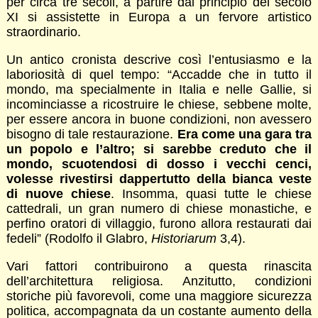
per circa tre secoli, a partire dal principio del secolo
XI si assistette in Europa a un fervore artistico
straordinario.
Un antico cronista descrive così l’entusiasmo e la
laboriosità di quel tempo: “Accadde che in tutto il
mondo, ma specialmente in Italia e nelle Gallie, si
incominciasse a ricostruire le chiese, sebbene molte,
per essere ancora in buone condizioni, non avessero
bisogno di tale restaurazione.
Era come una gara tra
un popolo e l’altro; si sarebbe creduto che il
mondo, scuotendosi di dosso i vecchi cenci,
volesse rivestirsi dappertutto della bianca veste
di nuove chiese
. Insomma, quasi tutte le chiese
cattedrali, un gran numero di chiese monastiche, e
perfino oratori di villaggio, furono allora restaurati dai
fedeli” (Rodolfo il Glabro,
Historiarum
3,4).
Vari fattori contribuirono a questa rinascita
dell’architettura religiosa. Anzitutto, condizioni
storiche più favorevoli, come una maggiore sicurezza
politica, accompagnata da un costante aumento della