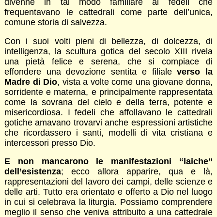
divenne in tal modo familiare ai fedeli che
frequentavano le cattedrali come parte dell’unica,
comune storia di salvezza.
Con i suoi volti pieni di bellezza, di dolcezza, di
intelligenza, la scultura gotica del secolo XIII rivela
una pietà felice e serena, che si compiace di
effondere una devozione sentita e filiale
verso la
Madre di Dio
, vista a volte come una giovane donna,
sorridente e materna, e principalmente rappresentata
come la sovrana del cielo e della terra, potente e
misericordiosa. I fedeli che affollavano le cattedrali
gotiche amavano trovarvi anche espressioni artistiche
che ricordassero i santi, modelli di vita cristiana e
intercessori presso Dio.
E non mancarono le manifestazioni “laiche”
dell’esistenza
; ecco allora apparire, qua e là,
rappresentazioni del lavoro dei campi, delle scienze e
delle arti. Tutto era orientato e offerto a Dio nel luogo
in cui si celebrava la liturgia. Possiamo comprendere
meglio il senso che veniva attribuito a una cattedrale