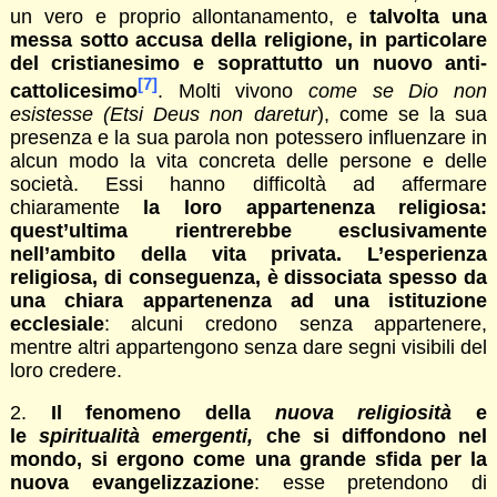
un vero e proprio allontanamento, e
talvolta una
messa sotto accusa della religione, in particolare
del cristianesimo e soprattutto un nuovo anti-
[7]
cattolicesimo
. Molti vivono
come se Dio non
esistesse (Etsi Deus non daretur
), come se la sua
presenza e la sua parola non potessero influenzare in
alcun modo la vita concreta delle persone e delle
società. Essi hanno difficoltà ad affermare
chiaramente
la loro appartenenza religiosa:
quest’ultima rientrerebbe esclusivamente
nell’ambito della vita privata. L’esperienza
religiosa, di conseguenza, è dissociata spesso da
una chiara appartenenza ad una istituzione
ecclesiale
: alcuni credono senza appartenere,
mentre altri appartengono senza dare segni visibili del
loro credere.
2.
Il fenomeno della
nuova religiosità
e
le
spiritualità emergenti,
che si diffondono nel
mondo, si ergono come una grande sfida per la
nuova evangelizzazione
: esse pretendono di