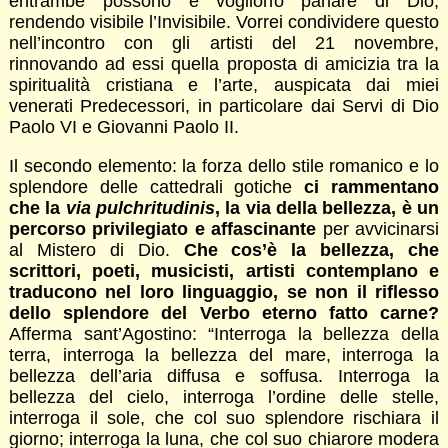
entrambe possono e vogliono parlare di Dio,
rendendo visibile l’Invisibile. Vorrei condividere questo
nell’incontro con gli artisti del 21 novembre,
rinnovando ad essi quella proposta di amicizia tra la
spiritualità cristiana e l’arte, auspicata dai miei
venerati Predecessori, in particolare dai Servi di Dio
Paolo VI e Giovanni Paolo II.
Il secondo elemento: la forza dello stile romanico e lo
splendore delle cattedrali gotiche
ci rammentano
che la
via pulchritudinis
, la via della bellezza, è un
percorso privilegiato e affascinante
per avvicinarsi
al Mistero di Dio.
Che cos’è la bellezza, che
scrittori, poeti, musicisti, artisti contemplano e
traducono nel loro linguaggio, se non il riflesso
dello splendore del Verbo eterno fatto carne?
Afferma sant’Agostino: “Interroga la bellezza della
terra, interroga la bellezza del mare, interroga la
bellezza dell’aria diffusa e soffusa. Interroga la
bellezza del cielo, interroga l’ordine delle stelle,
interroga il sole, che col suo splendore rischiara il
giorno; interroga la luna, che col suo chiarore modera