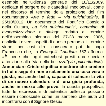
esempio nell’Udienza generale del 18/11/2009,
dedicata al sorgere delle cattedrali medioevali, come
nel discorso al termine della proiezione del film
documentario
Arte e fede – Via pulchritudinis
, il
25/10/2012. Un documento del Pontificio Consiglio
della Cultura,
La "via pulchritudinis", cammino di
evangelizzazione e dialogo
, redatto al termine
dell’Assemblea plenaria del 27-28 marzo 2006,
esplicita i diversi aspetti di questo percorso. Il termine
viene, per così dire, consacrato poi da papa
Francesco che, in
Evangelii Gaudium 167
afferma:
«È bene che ogni catechesi presti una speciale
attenzione alla “via della bellezza”(
via pulchritudinis
).
Annunciare Cristo significa mostrare che credere
in Lui e seguirlo non è solamente una cosa vera e
giusta, ma anche bella, capace di colmare la vita
di un nuovo splendore e di una gioia profonda,
anche in mezzo alle prove
. In questa prospettiva,
tutte le espressioni di autentica bellezza possono
essere riconosciute come un sentiero che aiuta ad
incontrarsi con il Signore Gesù».