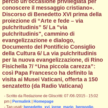
perciò un’occasione privilegiata per
conoscere il messaggio cristiano».
Discorso di Benedetto XVI prima della
proiezione di “Arte e fede – via
pulchritudinis” 5/ La "via
pulchritudinis", cammino di
evangelizzazione e dialogo,
Documento del Pontificio Consiglio
della Cultura 6/ La via pulchritudinis
per la nuova evangelizzazione, di Rino
Fisichella 7/ “Una piccola carezza”:
così Papa Francesco ha definito la
visita ai Musei Vaticani, offerta a 150
senzatetto (da Radio Vaticana)
- Scritto da Redazione de Gliscritti: 07 /06 /2015 - 15:02
pm |
Permalink
|
Homepage
- Tag usati:
benedetto_xvi
,
jorge_mario_bergoglio
,