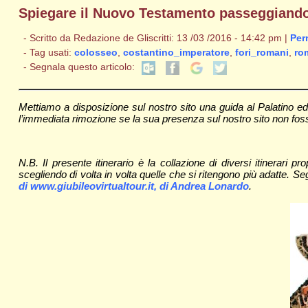
Spiegare il Nuovo Testamento passeggiando pe
- Scritto da Redazione de Gliscritti: 13 /03 /2016 - 14:42 pm |
Per
- Tag usati:
colosseo
,
costantino_imperatore
,
fori_romani
,
ro
- Segnala questo articolo:
Mettiamo a disposizione sul nostro sito una guida al Palatino ed
l’immediata rimozione se la sua presenza sul nostro sito non fosse
N.B. Il presente itinerario è la collazione di diversi itinerari
scegliendo di volta in volta quelle che si ritengono più adatte. Se
di www.giubileovirtualtour.it, di Andrea Lonardo
.