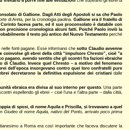
 invitarlo a porre fine alle vessazioni
che subivano gli ebrei di
onsolato di Gallione. Dagli Atti degli Apostoli si sa che Paolo
orte di Areta, per la cronologia paolina.
Gallione era il fratello di
i Corinto faceva parte, ed il suo proconsolato è databile con
con precisione cronologica alcuni fatti. Poiché Paolo inviò la
 probabilmente il testo più antico del Nuovo Testamento
perché
e nelle fonti pagane. Esse informano che
sotto Claudio avvenne
e coinvolse gli ebrei della città “impulsore Chresto”, cioè "a
co pagano, avendo sentito che gli scontri fra fazioni ebraiche
po di Claudio. Invece quel Chresto – a motivo del fenomeno
brei dell’epoca insorgevano contro quei loro confratelli pure
brei decretarono la definitiva espulsione dei cristiani
dalle
unità ebraica era divisa al suo interno per questo
. Una parte
ntri espellendo gli ebrei – cioè l’una e l’altra parte – dalla città,
oppia di sposi, di nome Aquila e Priscilla, si trovavano a quel
un Giudeo di nome Aquila, nativo del Ponto, arrivato poco prima
ristianesimo a Roma era così importante che faceva discutere la