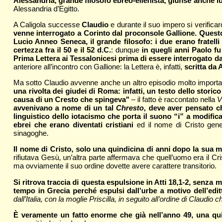
Alessandria, grande filosofo ebreo-ellenista, giunse anche lui
Alessandria d’Egitto.
A Caligola successe
Claudio
e durante il suo impero si verifica
venne interrogato a Corinto dal proconsole Gallione. Ques
Lucio Anneo Seneca, il grande filosofo: i due erano fratelli
certezza fra il 50 e il 52 d.C.
: dunque
in quegli anni Paolo fu
Prima Lettera ai Tessalonicesi prima di essere interrogato da
anteriore all’incontro con Gallione: la Lettera è, infatti,
scritta da 
Ma sotto Claudio avvenne anche un altro episodio molto importan
una rivolta dei giudei di Roma: infatti, un testo dello stori
causa di un Cresto che spingeva"
– il fatto è raccontato nella
V
avvenivano a nome di un tal
Chresto
, deve aver pensato c
linguistico dello iotacismo che porta il suono “i” a modific
ebrei che erano diventati cristiani
ed il nome di Cristo gen
sinagoghe.
Il nome di Cristo, solo una quindicina di anni dopo la sua 
rifiutava Gesù, un’altra parte affermava che quell’uomo era il Crist
ma ovviamente il suo ordine dovette avere carattere transitorio.
Si ritrova traccia di questa espulsione in Atti 18,1-2, senza 
tempo in Grecia perché espulsi dall’urbe a motivo dell’edit
dall’Italia, con la moglie Priscilla, in seguito all’ordine di Claudio
È veramente un fatto enorme che già nell’anno 49, una qui