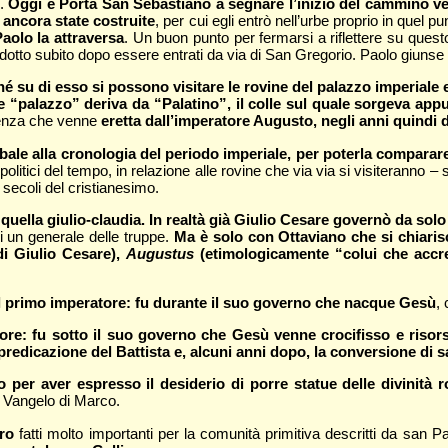
e.
Oggi è Porta San Sebastiano a segnare l’inizio del cammino ver
 ancora state costruite
, per cui egli entrò nell’urbe proprio in quel
aolo la attraversa
. Un buon punto per fermarsi a riflettere su quest
uedotto subito dopo essere entrati da via di San Gregorio. Paolo giuns
hé su di esso si possono visitare le rovine del palazzo imperiale 
ne “palazzo” deriva da “Palatino”, il colle sul quale sorgeva app
sidenza che venne
eretta dall’imperatore Augusto, negli anni quindi d
obale alla cronologia del periodo imperiale, per poterla comparar
politici del tempo, in relazione alle rovine che via via si visiteranno –
 secoli del cristianesimo.
uella giulio-claudia. In realtà già Giulio Cesare governò da solo
i un generale delle truppe.
Ma è solo con Ottaviano che si chiarisc
di Giulio Cesare),
Augustus
(etimologicamente “colui che accr
il primo imperatore: fu durante il suo governo che nacque Gesù
,
ore: fu sotto il suo governo che Gesù venne crocifisso e risor
redicazione del Battista e, alcuni anni dopo, la conversione di 
 per aver espresso il desiderio di porre statue delle divinità
l Vangelo di Marco.
ro
fatti molto importanti per la comunità primitiva descritti da san P