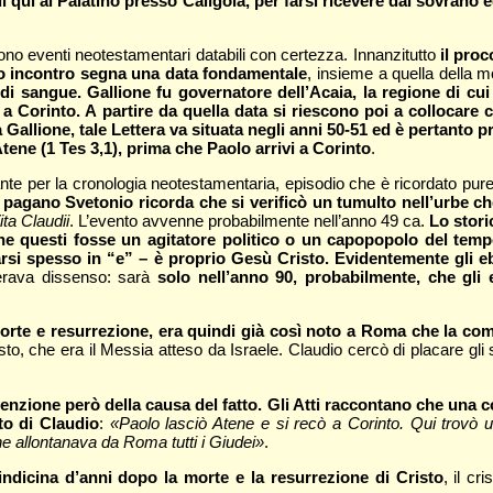
 qui al Palatino presso Caligola, per farsi ricevere dal sovrano ed
rono eventi neotestamentari databili con certezza. Innanzitutto
il proc
to incontro segna una data fondamentale
, insieme a quella della m
 di sangue. Gallione fu governatore dell’Acaia, la regione di cu
 a Corinto. A partire da quella data si riescono poi a collocare 
 Gallione, tale Lettera va situata negli anni 50-51 ed è pertanto
Atene (1 Tes 3,1), prima che Paolo arrivi a Corinto
.
te per la cronologia neotestamentaria, episodio che è ricordato pur
co pagano Svetonio ricorda che si verificò un tumulto nell’urbe ch
ita Claudii
. L’evento avvenne probabilmente nell’anno 49 ca.
Lo stori
he questi fosse un agitatore politico o un capopopolo del tem
arsi spesso in “e” – è proprio Gesù Cristo. Evidentemente gli e
erava dissenso: sarà
solo nell’anno 90, probabilmente, che gli e
morte e resurrezione, era quindi già così noto a Roma che la com
o, che era il Messia atteso da Israele. Claudio cercò di placare gli sco
menzione però della causa del fatto. Gli Atti raccontano che una c
to di Claudio
:
«Paolo lasciò Atene e si recò a Corinto. Qui trovò 
 che allontanava da Roma tutti i Giudei»
.
ndicina d’anni dopo la morte e la resurrezione di Cristo
, il c