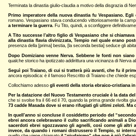
Terminata la dinastia giulio-claudia a motivo della disgrazia di Ner
Primo imperatore della nuova dinastia fu Vespasiano. Egli
romano. Vespasiano stava conducendo vittoriosamente la cam
a terminare la guerra
. Fu Tito, quindi, a sconfiggere definitivame
A Tito successe l’altro figlio di Vespasiano che si chiamav
alla dinastia flavia divinizzata, Tempio nel quale erano pos
presenza della [prima] bestia, [la seconda bestia] seduce gli abitan
Dopo Domiziano venne Nerva. Sebbene le fonti non siano ch
qualche storico ha ipotizzato addirittura una vicinanza di Nerva a
Seguì poi Traiano, di cui si tratterà più avanti, che fu il p
ancora episodica: è il famoso Rescritto di Traiano che chiede esp
Collochiamo adesso
gli eventi della storia ebraico-cristiana in
Per la datazione del Nuovo Testamento cruciale è la data de
che si svolse fra il 66 ed il 70, quando la prima grande rivolta g
73 cadde Masada dove si erano rifugiati gli ultimi zeloti. Ma 
In quell’anno si concluse il cosiddetto periodo del “secondo
ebrei ancora celebravano il culto sacrificando animali a Dio
sacerdoti ebrei sgozzavano gli agnelli, così come gli altri a
invece, da quando i romani distrussero il Tempio, si interrup
quello che viene chiamato
il “giudaismo” che non è più l’ebrai