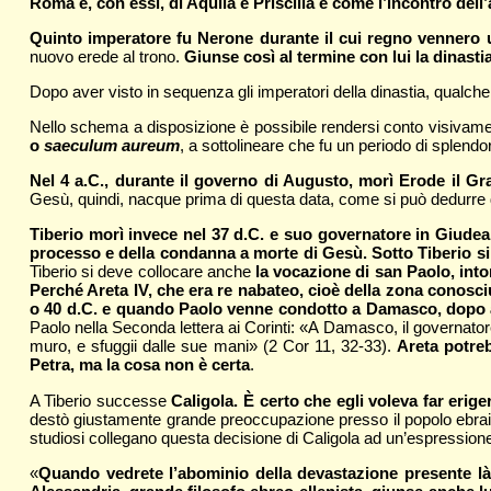
Roma e, con essi, di Aquila e Priscilla e come l’incontro del
Quinto imperatore fu Nerone durante il cui regno vennero u
nuovo erede al trono.
Giunse così al termine con lui la dinastia
Dopo aver visto in sequenza gli imperatori della dinastia, qualch
Nello schema a disposizione è possibile rendersi conto visivame
o
saeculum aureum
, a sottolineare che fu un periodo di splendore
Nel 4 a.C., durante il governo di Augusto, morì Erode il Gra
Gesù, quindi, nacque prima di questa data, come si può dedurre da
Tiberio morì invece nel 37 d.C. e suo governatore in Giudea 
processo e della condanna a morte di Gesù. Sotto Tiberio si d
Tiberio si deve collocare anche
la vocazione di san Paolo, into
Perché Areta IV, che era re nabateo, cioè della zona conosci
o 40 d.C. e quando Paolo venne condotto a Damasco, dopo av
Paolo nella Seconda lettera ai Corinti: «A Damasco, il governatore
muro, e sfuggii dalle sue mani» (2 Cor 11, 32-33).
Areta potreb
Petra, ma la cosa non è certa
.
A Tiberio successe
Caligola. È certo che egli voleva far eri
destò giustamente grande preoccupazione presso il popolo ebrai
studiosi collegano questa decisione di Caligola ad un’espression
«
Quando vedrete l’abominio della devastazione presente là