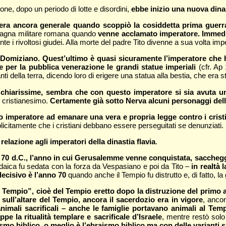
one, dopo un periodo di lotte e disordini,
ebbe inizio una nuova dinas
 era ancora generale quando scoppiò la cosiddetta prima guerr
pagna militare romana quando
venne acclamato imperatore. Immedi
nte i rivoltosi giudei. Alla morte del padre Tito divenne a sua volta imp
a Domiziano. Quest’ultimo è quasi sicuramente l’imperatore che 
te per la pubblica venerazione le grandi statue imperiali
(cfr. Ap
ti della terra, dicendo loro di erigere una statua alla bestia, che era s
iarissime, sembra che con questo imperatore si sia avuta una 
l cristianesimo.
Certamente già sotto Nerva alcuni personaggi dell
rimo imperatore ad emanare una vera e propria legge contro i crist
licitamente che i cristiani debbano essere perseguitati se denunziati.
 relazione agli imperatori della dinastia flavia
.
l 70 d.C., l’anno in cui Gerusalemme venne conquistata, sacchegg
iudaica fu sedata con la forza da Vespasiano e poi da Tito –
in realtà 
decisivo è l’anno 70
quando anche il Tempio fu distrutto e, di fatto, l
 Tempio”, cioè del Tempio eretto dopo la distruzione del primo ad
 sull’altare del Tempio, ancora il sacerdozio era in vigore
, ancor
nimali sacrificali – anche le famiglie portavano animali al Temp
pe la ritualità templare e sacrificale d’Israele
, mentre restò solo
smo biblico, o meglio è l’ebraismo biblico ma con delle varianti s