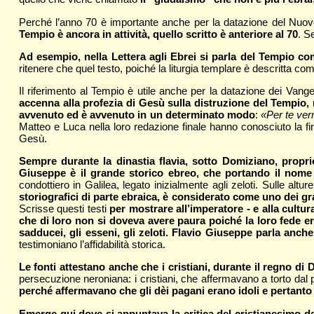
Perché l’anno 70 è importante anche per la datazione del Nu
Tempio è ancora in attività, quello scritto è anteriore al 70
. S
Ad esempio, nella Lettera agli Ebrei si parla del Tempio co
ritenere che quel testo, poiché la liturgia templare è descritta c
Il riferimento al Tempio è utile anche per la datazione dei Van
accenna alla profezia di Gesù sulla distruzione del Tempio, 
avvenuto ed è avvenuto in un determinato modo
:
«Per te verr
Matteo e Luca nella loro redazione finale hanno conosciuto la f
Gesù.
Sempre durante la dinastia flavia, sotto Domiziano, propri
Giuseppe è il grande storico ebreo, che portando il nome 
condottiero in Galilea, legato inizialmente agli zeloti. Sulle alt
storiografici di parte ebraica, è considerato come uno dei gra
Scrisse questi testi
per mostrare all’imperatore - e alla cultu
che di loro non si doveva avere paura poiché la loro fede era
sadducei, gli esseni, gli zeloti. Flavio Giuseppe parla anch
testimoniano l’affidabilità storica.
Le fonti attestano anche che i cristiani, durante il regno di
persecuzione neroniana: i cristiani, che affermavano a torto dal 
perché affermavano che gli dèi pagani erano idoli e pertanto 
Emerge qui dove si appuntava la critica del cristianesimo del