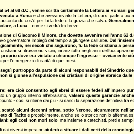
 54 al 68 d.C., venne scritta certamente la Lettera ai Romani gener
 venuto a Roma
e che aveva inviato la Lettera, di cui si parlerà più
raccontando cos’è per lui la fede e la grazia che salva.
Generalmente
icolare, a Luca
– come si vedrà fra breve.
sione di Giacomo il Minore, che dovette avvenire nell’anno 62 d
ovo governatore impiegò del tempo a giungere dall’urbe.
Dall’insieme
ragicamente, nei secoli che seguirono, fu la fede cristiana a pers
 cristiani si ritrovarono vicini, innanzitutto negli anni dell’occupazio
 proprio dove era vietato a chiunque l’ingresso – ovviamente ciò 
a
per l’emergenza di carità di quei mesi.
oseguì purtroppo da parte di alcuni responsabili del Sinedrio quel
non si giunse all’espulsione dei cristiani di origine ebraica dall
e: era cioè consentito agli ebrei di essere fedeli all’impero pu
ato un gruppo interno all’ebraismo,
valsero queste garanzie anch
ppunto - così si ritiene dai più - si sancì la separazione definitiva fra
 scattò alcuni decenni prima, sotto Nerone, sicuramente nell’ann
sto di Tacito
e probabilmente, anche se lo storico non lo afferma es
tiani: egli così non morì solo
, ma insieme a catechisti, preti e sempl
ali dai diversi imperatori
aiuterà a situare i dati certi della cronolo