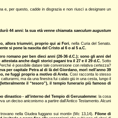
mana e, per questo, cadde in disgrazia e non riuscì a designare un
durò 44 anni: la sua età venne chiamata
saeculum augustum
 allora triumviri, proprio qui ai Fori
, nella Curia del Senato.
nte si pone la nascita del Cristo al 6 o al 5 a.C.
ero romano per ben dieci anni (26-36 d.C.); sono gli anni del
testata anche dagli storici pagani tra il 27 e il 29 d.C.
Sotto
 Perché è possibile datare tale conversione con relativa certezza?
a per capitale Petra al di là del Giordano, morì nell’anno 39
, ne fuggì proprio a motivo di Areta
. Così racconta lo stesso
atturarmi, ma da una finestra fui calato giù in una cesta, lungo il
letteralmente il “tesoro”), il tempio funerario più famoso di
ipo dinastico - all’interno del Tempio di Gerusalemme
: la cosa
a un deciso aniconismo a partire dall’Antico Testamento. Alcuni
si trovano nella Giudea fuggano sui monti» (Mc 13,14).
Filone di