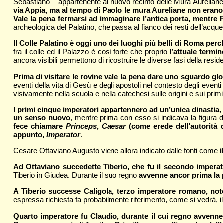
Sebastiano – appartenente al nuovo recinto delle Mura Aurelian
via Appia, ma al tempo di Paolo le mura Aureliane non erano
Vale la pena fermarsi ad immaginare l’antica porta, mentre P
archeologica del Palatino, che passa al fianco dei resti dell’acq
Il Colle Palatino è oggi uno dei luoghi più belli di Roma perc
fra il colle ed il Palazzo è così forte che proprio
l’attuale termi
ancora visibili permettono di ricostruire le diverse fasi della re
Prima di visitare le rovine vale la pena dare uno sguardo gl
eventi della vita di Gesù e degli apostoli nel contesto degli eventi 
visivamente nella scuola e nella catechesi sulle origini e sui primi
I primi cinque imperatori appartennero ad un’unica dinastia, q
un senso nuovo
, mentre prima con esso si indicava la figura d
fece chiamare
Princeps
,
Caesar
(come erede dell’autorità 
appunto,
Imperator
.
Cesare Ottaviano Augusto viene allora indicato dalle fonti come
Ad Ottaviano succedette Tiberio, che fu il secondo imperat
Tiberio in Giudea. Durante il suo regno
avvenne ancor prima la p
A Tiberio successe Caligola, terzo imperatore romano, noto
espressa richiesta fa probabilmente riferimento, come si vedrà, i
Quarto imperatore fu Claudio, durante il cui regno avvenne