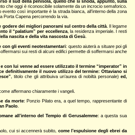
so il sud della penisola, quello che si snoda, appunto, sulla
 punto che oggi è riconoscibile solamente da un incrocio semaforico.
o evento così importante è la strada bianca, all’interno della zona
e a Porta Capena percorrendo la via.
e godere dei migliori panorami sul centro della città
. Il legame
unto il “palatium” per eccellenza
, la residenza imperiale. I resti
ella nascita e della vita nascosta di Gesù
.
e con gli eventi neotestamentari
: questo aiuterà a situare poi gli
 soffermarsi sui resti di alcuni edifici permette di soffermarsi anche
 e con lui venne ad essere utilizzato il termine “imperator” in
e definitivamente il nuovo utilizzo del termine: Ottaviano si
esce”
, titolo che gli attribuiva un’aurea di nobiltà personale)
ed,
 come affermano chiaramente i vangeli.
se da morte
: Ponzio Pilato era, a quel tempo, rappresentante di
san Paolo
.
 romane all’interno del Tempio di Gerusalemme
: a questa sua
aolo, cui si accennerà subito,
come l’espulsione degli ebrei da