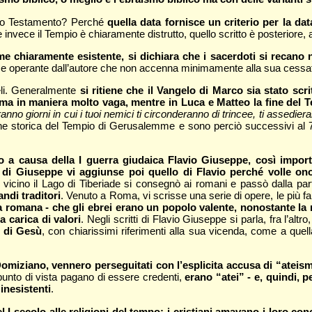
ovo Testamento? Perché
quella data fornisce un criterio per la dat
e invece il Tempio è chiaramente distrutto, quello scritto è posteriore
me chiaramente esistente, si dichiara che i sacerdoti si recano
ome operante dall’autore che non accenna minimamente alla sua cessata a
geli. Generalmente
si ritiene che il Vangelo di Marco sia stato scr
ma in maniera molto vaga, mentre in Luca e Matteo la fine del T
anno giorni in cui i tuoi nemici ti circonderanno di trincee, ti assedier
ine storica del Tempio di Gerusalemme e sono perciò successivi al 70
o a causa della I guerra giudaica Flavio Giuseppe, così import
di Giuseppe vi aggiunse poi quello di Flavio perché volle onor
ure vicino il Lago di Tiberiade si consegnò ai romani e passò dalla part
ndi traditori
. Venuto a Roma, vi scrisse una serie di opere, le più f
ra romana - che gli ebrei erano un popolo valente, nonostante la 
 carica di valori
. Negli scritti di Flavio Giuseppe si parla, fra l’altro
e di Gesù
, con chiarissimi riferimenti alla sua vicenda, come a quell
 Domiziano, vennero perseguitati con l’esplicita accusa di “ateis
punto di vista pagano di essere credenti,
erano “atei” - e, quindi, p
inesistenti
.
 I secolo alle religioni del tempo: i cristiani amavano i loro co