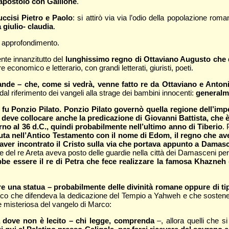
l’apostolo con Gallione
.
ccisi Pietro e Paolo
: si attirò via via l’odio della popolazione ro
 giulio- claudia
.
e approfondimento.
nte innanzitutto del
lunghissimo regno di Ottaviano Augusto che 
 economico e letterario, con grandi letterati, giuristi, poeti.
nde – che, come si vedrà, venne fatto re da Ottaviano e Antonio,
l riferimento dei vangeli alla strage dei bambini innocenti:
generalme
fu Ponzio Pilato. Ponzio Pilato governò quella regione dell’imp
eve collocare anche la predicazione di Giovanni Battista, che è at
rno al 36 d.C., quindi probabilmente nell’ultimo anno di Tiberio
.
uta nell’Antico Testamento con il nome di Edom, il regno che avev
er incontrato il Cristo sulla via che portava appunto a Damasco
 del re Areta aveva posto delle guardie nella città dei Damasceni per c
be essere il re di Petra che fece realizzare la famosa Khazneh (
gere una statua – probabilmente delle divinità romane oppure di t
co che difendeva la dedicazione del Tempio a Yahweh e che sostenev
e misteriosa del vangelo di Marco:
 dove non è lecito – chi legge, comprenda
–, allora quelli che 