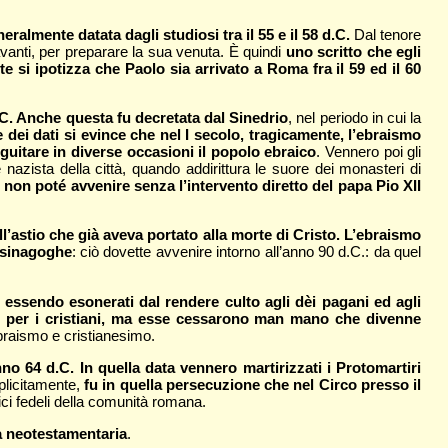
almente datata dagli studiosi tra il 55 e il 58 d.C.
Dal tenore
 avanti, per preparare la sua venuta. È quindi
uno scritto che egli
 si ipotizza che Paolo sia arrivato a Roma fra il 59 ed il 60
.C. Anche questa fu decretata dal Sinedrio
, nel periodo in cui la
 dei dati si evince che nel I secolo, tragicamente, l’ebraismo
eguitare in diverse occasioni il popolo ebraico
. Vennero poi gli
ne nazista della città, quando addirittura le suore dei monasteri di
non poté avvenire senza l’intervento diretto del papa Pio XII
l’astio che già aveva portato alla morte di Cristo. L’ebraismo
e sinagoghe
: ciò dovette avvenire intorno all’anno 90 d.C.: da quel
r essendo esonerati dal rendere culto agli dèi pagani ed agli
e per i cristiani, ma esse cessarono man mano che divenne
 ebraismo e cristianesimo.
o 64 d.C. In quella data vennero martirizzati i Protomartiri
plicitamente,
fu in quella persecuzione che nel Circo presso il
ici fedeli della comunità romana.
gia neotestamentaria
.