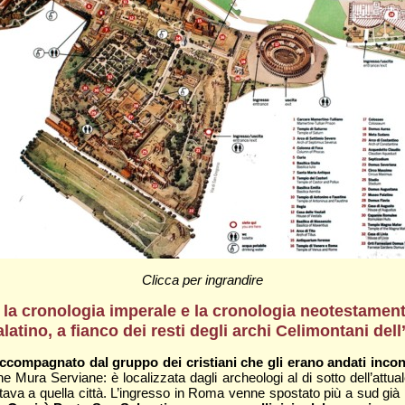
Clicca per ingrandire
o la cronologia imperale e la cronologia neotestament
latino, a fianco dei resti degli archi Celimontani del
ompagnato dal gruppo dei cristiani che gli erano andati incontr
 Mura Serviane: è localizzata dagli archeologi al di sotto dell’attu
tava a quella città. L’ingresso in Roma venne spostato più a sud già