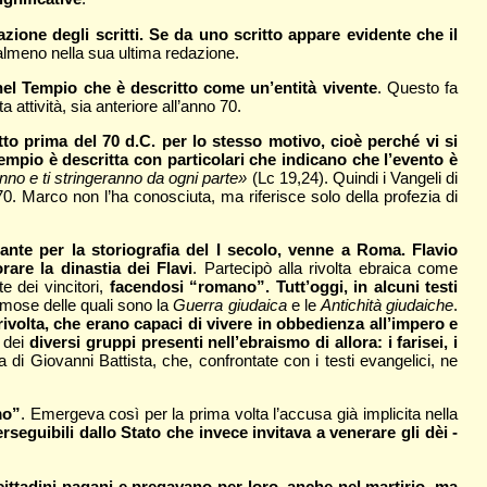
azione degli scritti. Se da uno scritto appare evidente che il
, almeno nella sua ultima redazione.
 nel Tempio che è descritto come un’entità vivente
. Questo fa
ttività, sia anteriore all’anno 70.
itto prima del 70 d.C. per lo stesso motivo, cioè perché vi si
empio è descritta con particolari che indicano che l’evento è
anno e ti stringeranno da ogni parte»
(Lc 19,24). Quindi i Vangeli di
. Marco non l’ha conosciuta, ma riferisce solo della profezia di
ante per la storiografia del I secolo, venne a Roma. Flavio
are la dinastia dei Flavi
. Partecipò alla rivolta ebraica come
e dei vincitori,
facendosi “romano”. Tutt’oggi, in alcuni testi
amose delle quali sono la
Guerra giudaica
e le
Antichità giudaiche
.
rivolta, che erano capaci di vivere in obbedienza all’impero e
, dei
diversi gruppi presenti nell’ebraismo di allora: i farisei, i
a di Giovanni Battista, che, confrontate con i testi evangelici, ne
mo”
. Emergeva così per la prima volta l’accusa già implicita nella
erseguibili dallo Stato che invece invitava a venerare gli dèi -
ncittadini pagani e pregavano per loro, anche nel martirio, ma