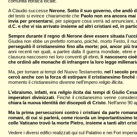
comunità ebraica locale.
A Claudio successe
Nerone. Sotto il suo governo, che andò dal
del testo si evince chiaramente che
Paolo non era ancora mai
invia per presentarsi
, per spiegare cosa verrà ad annunciare, 
d.C. e che vi sia arrivato insieme ad altri cristiani ed, in part
Sempre durante il regno di Nerone deve essere situata l’ucci
Giudea non ebbe un prefetto romano, poiché, morto Festo, il nu
perseguitò il cristianesimo fino alla morte; poi, ancor più t
anni recenti nei quali, a partire dalla II guerra mondiale, ebrei e
clausura nascosero nei loro conventi gli ebrei,
li nascosero cioè
che ordinò alle monache di infrangere la loro legge millenari
Ma, per tornare ai tempi del Nuovo Testamento,
nel I secolo pr
cercò anche con la forza di estirpare il cristianesimo finché 
momento il cristianesimo divenne nell’impero
religio illicita
.
L’ebraismo, infatti, era
religio licita
dai tempi di Giulio Cesar
imperatori divinizzati
. Finché il cristianesimo venne consider
chiara la nuova identità dei discepoli di Cristo
. Nell’anno 90 a
Ma la prima persecuzioni contro i cristiani da parte romana
romani, di cui si parlerà, come ricorda un importantissimo te
colle Vaticano trovò la morte Pietro, insieme a tanti altri cris
Vedere i diversi edifici realizzati qui sul Palatino e nei Fori imperi