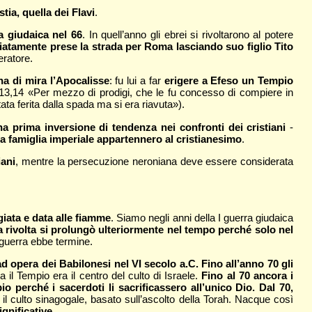
tia, quella dei Flavi
.
a giudaica nel 66
. In quell’anno gli ebrei si rivoltarono al potere
atamente prese la strada per Roma lasciando suo figlio Tito
eratore.
ha di mira l’Apocalisse
: fu lui a far
erigere a Efeso un Tempio
 13,14 «Per mezzo di prodigi, che le fu concesso di compiere in
tata ferita dalla spada ma si era riavuta»).
prima inversione di tendenza nei confronti dei cristiani
-
a famiglia imperiale appartennero al cristianesimo
.
iani
, mentre la persecuzione neroniana deve essere considerata
iata e data alle fiamme
. Siamo negli anni della I guerra giudaica
la rivolta si prolungò ulteriormente nel tempo perché solo nel
a guerra ebbe termine.
 opera dei Babilonesi nel VI secolo a.C. Fino all’anno 70 gli
a il Tempio era il centro del culto di Israele.
Fino al 70 ancora i
io perché i sacerdoti li sacrificassero all’unico Dio. Dal 70,
 il culto sinagogale, basato sull’ascolto della Torah. Nacque così
ignificative
.