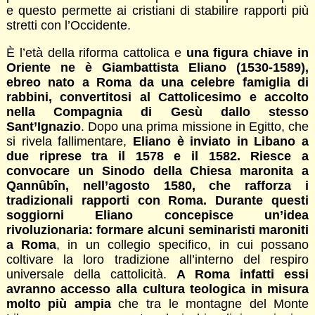
e questo permette ai cristiani di stabilire rapporti più
stretti con l’Occidente.
È l’età della riforma cattolica e
una figura chiave in
Oriente ne è Giambattista Eliano (1530-1589),
ebreo nato a Roma da una celebre famiglia di
rabbini, convertitosi al Cattolicesimo e accolto
nella Compagnia di Gesù dallo stesso
Sant’Ignazio
. Dopo una prima missione in Egitto, che
si rivela fallimentare,
Eliano è inviato in Libano a
due riprese tra il 1578 e il 1582. Riesce a
convocare un Sinodo della Chiesa maronita a
Qannûbîn, nell’agosto 1580, che rafforza i
tradizionali rapporti con Roma. Durante questi
soggiorni Eliano concepisce un’idea
rivoluzionaria: formare alcuni seminaristi maroniti
a Roma
, in un collegio specifico, in cui possano
coltivare la loro tradizione all’interno del respiro
universale della cattolicità.
A Roma infatti essi
avranno accesso alla cultura teologica in misura
molto più ampia
che tra le montagne del Monte