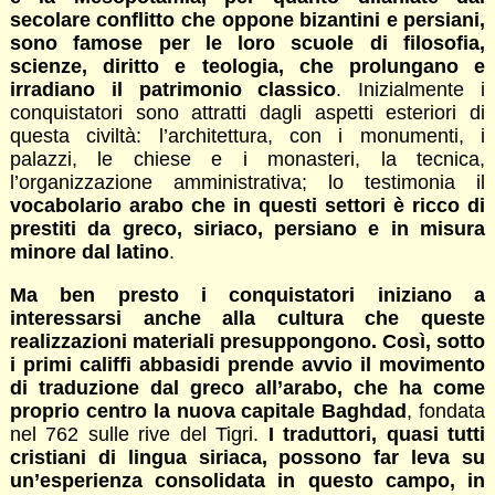
secolare conflitto che oppone bizantini e persiani,
sono famose per le loro scuole di filosofia,
scienze, diritto e teologia, che prolungano e
irradiano il patrimonio classico
. Inizialmente i
conquistatori sono attratti dagli aspetti esteriori di
questa civiltà: l’architettura, con i monumenti, i
palazzi, le chiese e i monasteri, la tecnica,
l’organizzazione amministrativa; lo testimonia il
vocabolario arabo che in questi settori è ricco di
prestiti da greco, siriaco, persiano e in misura
minore dal latino
.
Ma ben presto i conquistatori iniziano a
interessarsi anche alla cultura che queste
realizzazioni materiali presuppongono. Così, sotto
i primi califfi abbasidi prende avvio il movimento
di traduzione dal greco all’arabo, che ha come
proprio centro la nuova capitale Baghdad
, fondata
nel 762 sulle rive del Tigri.
I traduttori, quasi tutti
cristiani di lingua siriaca, possono far leva su
un’esperienza consolidata in questo campo, in