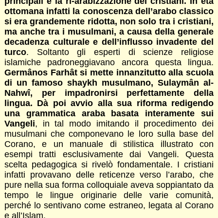
principali è la ri-arabizzazione dei cristiani. In età
ottomana infatti la conoscenza dell’arabo classico
si era grandemente ridotta, non solo tra i cristiani,
ma anche tra i musulmani, a causa della generale
decadenza culturale e dell’influsso invadente del
turco
. Soltanto gli esperti di scienze religiose
islamiche padroneggiavano ancora questa lingua.
Germânos Farhât si mette innanzitutto alla scuola
di un famoso shaykh musulmano, Sulaymân al-
Nahwî, per impadronirsi perfettamente della
lingua. Dà poi avvio alla sua riforma redigendo
una grammatica araba basata interamente sui
Vangeli
, in tal modo imitando il procedimento dei
musulmani che componevano le loro sulla base del
Corano, e un manuale di stilistica illustrato con
esempi tratti esclusivamente dai Vangeli. Questa
scelta pedagogica si rivelò fondamentale. I cristiani
infatti provavano delle reticenze verso l’arabo, che
pure nella sua forma colloquiale aveva soppiantato da
tempo le lingue originarie delle varie comunità,
perché lo sentivano come estraneo, legata al Corano
e all’Islam.