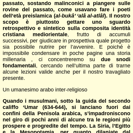
passato, sostando malinconici a piangere sulle
rovine del passato, come usavano fare i poeti
dell’età preislamica (
al-bukâ’ ‘alâ al-atlâl
). Il nostro
scopo è piuttosto gettare uno sguardo
retrospettivo e sintetico sulla composita identità
cristiana mediorientale
, frutto di accumuli
successivi, per giudicare in prospettiva quale progetto
sia possibile nutrire per l’avvenire. E poiché è
impossibile condensare in poche pagine una storia
millenaria , ci concentreremo su
due snodi
fondamentali
, cercando nell’ultima parte di trarne
alcune lezioni valide anche per il nostro travagliato
presente.
Un umanesimo arabo inter-religioso
Quando i musulmani, sotto la guida del secondo
califfo ‘Umar (634-644), si lanciano fuori dai
confini della Penisola arabica, s’impadroniscono
nel giro di pochi anni di alcune tra le regioni più
prospere e progredite del tempo. La Siria, l’Egitto
e la Mesopotamia, per quanto dilaniate dal