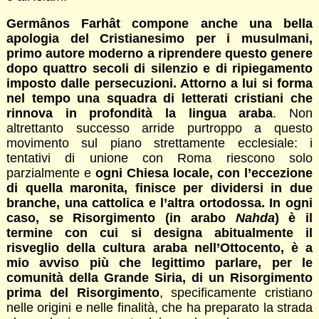
Germânos Farhât compone anche una bella
apologia del Cristianesimo per i musulmani,
primo autore moderno a riprendere questo genere
dopo quattro secoli di silenzio e di ripiegamento
imposto dalle persecuzioni. Attorno a lui si forma
nel tempo una squadra di letterati cristiani che
rinnova in profondità la lingua araba
. Non
altrettanto successo arride purtroppo a questo
movimento sul piano strettamente ecclesiale: i
tentativi di unione con Roma riescono solo
parzialmente e
ogni Chiesa locale, con l’eccezione
di quella maronita, finisce per dividersi in due
branche, una cattolica e l’altra ortodossa. In ogni
caso, se Risorgimento (in arabo
Nahda
) è il
termine con cui si designa abitualmente il
risveglio della cultura araba nell’Ottocento, è a
mio avviso più che legittimo parlare, per le
comunità della Grande Siria, di un Risorgimento
prima del Risorgimento
, specificamente cristiano
nelle origini e nelle finalità, che ha preparato la strada