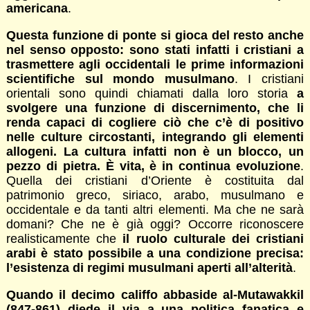
americana
.
Questa funzione di ponte si gioca del resto anche
nel senso opposto: sono stati infatti i cristiani a
trasmettere agli occidentali le prime informazioni
scientifiche sul mondo musulmano
. I cristiani
orientali sono quindi chiamati dalla loro storia
a
svolgere una funzione di discernimento, che li
renda capaci di cogliere ciò che c’è di positivo
nelle culture circostanti, integrando gli elementi
allogeni. La cultura infatti non è un blocco, un
pezzo di pietra. È vita, è in continua evoluzione
.
Quella dei cristiani d’Oriente è costituita dal
patrimonio greco, siriaco, arabo, musulmano e
occidentale e da tanti altri elementi. Ma che ne sarà
domani? Che ne è già oggi? Occorre riconoscere
realisticamente che
il ruolo culturale dei cristiani
arabi è stato possibile a una condizione precisa:
l’esistenza di regimi musulmani aperti all’alterità
.
Quando il decimo califfo abbaside al-Mutawakkil
(847-861) diede il via a una politica fanatica e