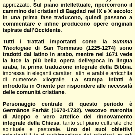
apprezzato.
Sul piano intellettuale, ripercorrono il
cammino dei cristiani di Bagdad nel IX e X secolo:
in una prima fase traducono, quindi passano a
commentare e infine producono opere originali
ispirate dall’Occidente
.
Tutti i trattati importanti come la
Summa
Theologiae
di San Tommaso (1225-1274) sono
tradotti dal latino in arabo, mentre nel 1671 vede
la luce la più bella opera dell’epoca in lingua
araba, la prima traduzione integrale della Bibbia
,
impressa in eleganti caratteri latini e arabi e arricchita
di numerose xilografie.
La stampa infatti è
introdotta in Oriente per rispondere alle necessità
delle comunità cristiane
.
Personaggio centrale di questo periodo è
Germânos Farhât (1670-1732), vescovo maronita
di Aleppo e vero artefice del rinnovamento
integrale della Chiesa
, tanto sul piano culturale che
spirituale e pastorale.
Uno dei suoi obiettivi