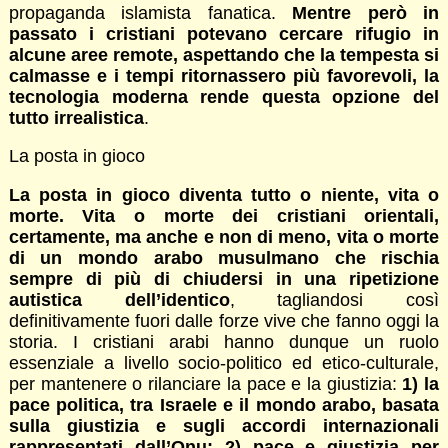
propaganda islamista fanatica.
Mentre però in
passato i cristiani potevano cercare rifugio in
alcune aree remote, aspettando che la tempesta si
calmasse e i tempi ritornassero più favorevoli, la
tecnologia moderna rende questa opzione del
tutto irrealistica
.
La posta in gioco
La posta in gioco diventa tutto o niente, vita o
morte. Vita o morte dei cristiani orientali,
certamente, ma anche e non di meno, vita o morte
di un mondo arabo musulmano che rischia
sempre di più di chiudersi in una ripetizione
autistica dell’identico
, tagliandosi così
definitivamente fuori dalle forze vive che fanno oggi la
storia. I cristiani arabi hanno dunque un ruolo
essenziale a livello socio-politico ed etico-culturale,
per mantenere o rilanciare la pace e la giustizia:
1) la
pace politica, tra Israele e il mondo arabo, basata
sulla giustizia e sugli accordi internazionali
rappresentati dall’Onu; 2) pace e giustizia per