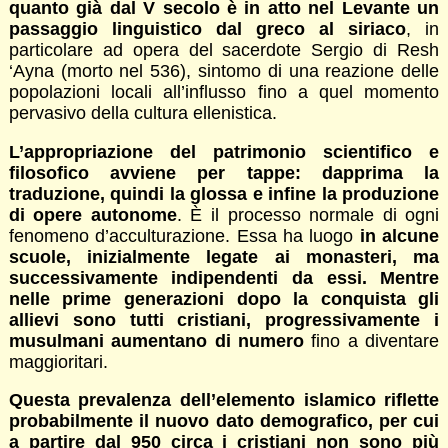
quanto già dal V secolo è in atto nel Levante un
passaggio linguistico dal greco al siriaco
, in
particolare ad opera del sacerdote Sergio di Resh
‘Ayna (morto nel 536), sintomo di una reazione delle
popolazioni locali all’influsso fino a quel momento
pervasivo della cultura ellenistica.
L’appropriazione del patrimonio scientifico e
filosofico avviene per tappe: dapprima la
traduzione, quindi la glossa e infine la produzione
di opere autonome
. È il processo normale di ogni
fenomeno d’acculturazione. Essa ha luogo
in alcune
scuole, inizialmente legate ai monasteri, ma
successivamente indipendenti da essi. Mentre
nelle prime generazioni dopo la conquista gli
allievi sono tutti cristiani, progressivamente i
musulmani aumentano di numero
fino a diventare
maggioritari.
Questa prevalenza dell’elemento islamico riflette
probabilmente il nuovo dato demografico, per cui
a partire dal 950 circa i cristiani non sono più