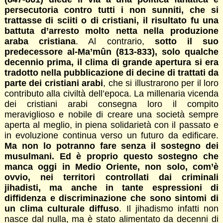
persecutoria contro tutti i non sunniti, che si
trattasse di sciiti o di cristiani, il risultato fu una
battuta d’arresto molto netta nella produzione
araba cristiana
. Al contrario,
sotto il suo
predecessore al-Ma’mûn (813-833), solo qualche
decennio prima, il clima di grande apertura si era
tradotto nella pubblicazione di decine di trattati da
parte dei cristiani arabi
, che si illustrarono per il loro
contributo alla civiltà dell’epoca. La millenaria vicenda
dei cristiani arabi consegna loro il compito
meraviglioso e nobile di creare una società sempre
aperta al meglio, in piena solidarietà con il passato e
in evoluzione continua verso un futuro da edificare.
Ma non lo potranno fare senza il sostegno dei
musulmani. Ed è proprio questo sostegno che
manca oggi in Medio Oriente, non solo, com’è
ovvio, nei territori controllati dai criminali
jihadisti, ma anche in tante espressioni di
diffidenza e discriminazione che sono sintomi di
un clima culturale diffuso
. Il jihadismo infatti non
nasce dal nulla, ma è stato alimentato da decenni di