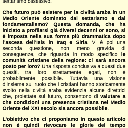
settarismo ossessivo.
Che futuro può esistere per la civiltà araba in un
Medio Oriente dominato dal settarismo e dal
fondamentalismo? Questa domanda, che ha
iniziato a profilarsi già diversi decenni or sono, si
è imposta nella sua forma più drammatica dopo
l’ascesa dell’Isis in Iraq e Siria
. Vi è poi una
seconda questione, non meno gravida di
conseguenze, che riguarda in modo specifico
le
comunità cristiane della regione: ci sarà ancora
posto per loro?
Una risposta conclusiva a questi due
quesiti, tra loro strettamente legati, non è
probabilmente possibile. Tuttavia una visione
d’insieme sul ruolo che i cristiani hanno storicamente
svolto nella civiltà araba evidenzia alcune direttrici
che, proiettate sul futuro, consentono di
valutare a
che condizioni una presenza cristiana nel Medio
Oriente del XXI secolo sia ancora possibile
.
L’obiettivo che ci proponiamo in questo articolo
non è quindi rievocare le glorie del tempo