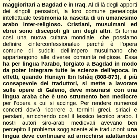
maggioritari a Bagdad e in Iraq
. Al di là degli apporti
dei singoli pensatori, la loro comune genealogia
intellettuale
testimonia la nascita di un umanesimo
arabo inter-religioso. Cristiani, musulmani ed
ebrei sono discepoli gli uni degli altri
. Si forma
così una nuova cultura mondiale, che possiamo
definire «interconfessionale» perché è l’opera
comune di sudditi dell’impero musulmano che
appartengono alle diverse comunità religiose. Essa
ha per lingua l’arabo, forgiato a Bagdad in modo
da poter integrare tutte le scienze dell’epoca. In
effetti, quando Hunayn Ibn Ishâq (808-873), il più
consapevole dei traduttori, si mette a lavorare
sulle opere di Galeno, deve misurarsi con una
lingua araba che è uno strumento ben mediocre
per l’opera a cui si accinge. Per rendere numerosi
concetti dovrà ricorrere a termini greci, siriaci e
persiani, arricchendo così il lessico tecnico arabo. I
nostri autori siro-arabi medievali avevano ben
percepito il problema soggiacente alle traduzioni:
una
lingua deve continuare ad arricchirsi adattandosi