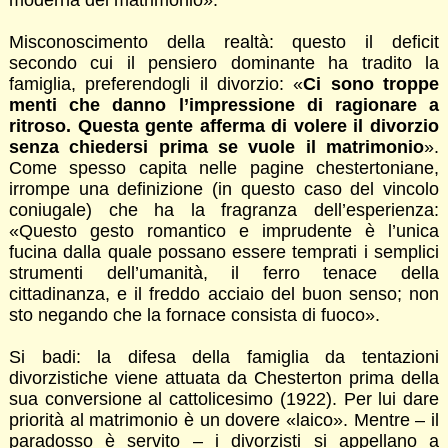
Misconoscimento della realtà: questo il deficit
secondo cui il pensiero dominante ha tradito la
famiglia, preferendogli il divorzio: «
Ci sono troppe
menti che danno l’impressione di ragionare a
ritroso. Questa gente afferma di volere il divorzio
senza chiedersi prima se vuole il matrimonio
».
Come spesso capita nelle pagine chestertoniane,
irrompe una definizione (in questo caso del vincolo
coniugale) che ha la fragranza dell’esperienza:
«Questo gesto romantico e imprudente è l’unica
fucina dalla quale possano essere temprati i semplici
strumenti dell’umanità, il ferro tenace della
cittadinanza, e il freddo acciaio del buon senso; non
sto negando che la fornace consista di fuoco».
Si badi: la difesa della famiglia da tentazioni
divorzistiche viene attuata da Chesterton prima della
sua conversione al cattolicesimo (1922). Per lui dare
priorità al matrimonio è un dovere «laico». Mentre – il
paradosso è servito – i divorzisti si appellano a