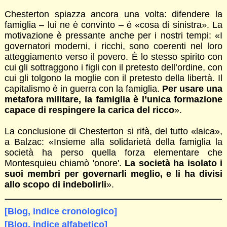
Chesterton spiazza ancora una volta: difendere la
famiglia – lui ne è convinto – è «cosa di sinistra». La
motivazione è pressante anche per i nostri tempi: «I
governatori moderni, i ricchi, sono coerenti nel loro
atteggiamento verso il povero. È lo stesso spirito con
cui gli sottraggono i figli con il pretesto dell’ordine, con
cui gli tolgono la moglie con il pretesto della libertà. Il
capitalismo è in guerra con la famiglia.
Per usare una
metafora militare, la famiglia è l’unica formazione
capace di respingere la carica del ricco
».
La conclusione di Chesterton si rifà, del tutto «laica»,
a Balzac: «Insieme alla solidarietà della famiglia la
società ha perso quella forza elementare che
Montesquieu chiamò 'onore'.
La società ha isolato i
suoi membri per governarli meglio, e li ha divisi
allo scopo di indebolirli
».
[Blog, indice cronologico]
[Blog, indice alfabetico]