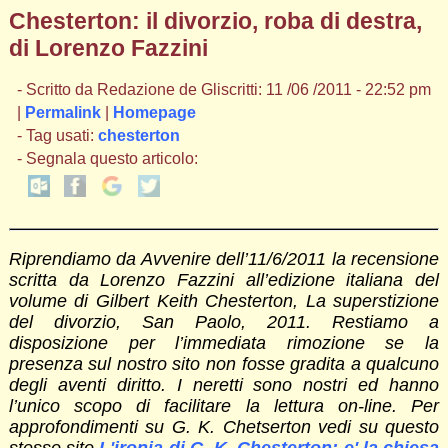
Chesterton: il divorzio, roba di destra,
di Lorenzo Fazzini
- Scritto da Redazione de Gliscritti: 11 /06 /2011 - 22:52 pm
|
Permalink
|
Homepage
- Tag usati:
chesterton
- Segnala questo articolo:
Riprendiamo da Avvenire dell’11/6/2011 la recensione
scritta da Lorenzo Fazzini all’edizione italiana del
volume di Gilbert Keith Chesterton, La superstizione
del divorzio, San Paolo, 2011. Restiamo a
disposizione per l’immediata rimozione se la
presenza sul nostro sito non fosse gradita a qualcuno
degli aventi diritto. I neretti sono nostri ed hanno
l’unico scopo di facilitare la lettura on-line. Per
approfondimenti su G. K. Chetserton vedi su questo
stesso sito
L'ironia di G. K. Chesterton: e' la chiesa