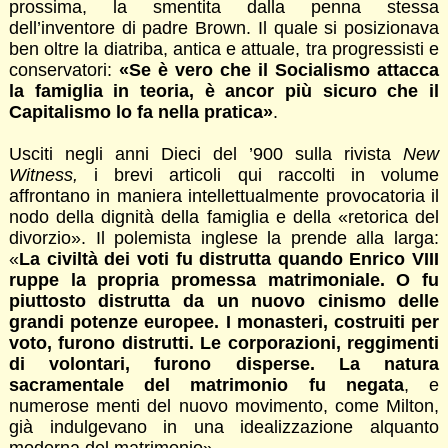
prossima, la smentita dalla penna stessa
dell’inventore di padre Brown. Il quale si posizionava
ben oltre la diatriba, antica e attuale, tra progressisti e
conservatori:
«Se è vero che il Socialismo attacca
la famiglia in teoria, è ancor più sicuro che il
Capitalismo lo fa nella pratica»
.
Usciti negli anni Dieci del ’900 sulla rivista
New
Witness,
i brevi articoli qui raccolti in volume
affrontano in maniera intellettualmente provocatoria il
nodo della dignità della famiglia e della «retorica del
divorzio». Il polemista inglese la prende alla larga:
«
La civiltà dei voti fu distrutta quando Enrico VIII
ruppe la propria promessa matrimoniale. O fu
piuttosto distrutta da un nuovo cinismo delle
grandi potenze europee. I monasteri, costruiti per
voto, furono distrutti. Le corporazioni, reggimenti
di volontari, furono disperse. La natura
sacramentale del matrimonio fu negata
, e
numerose menti del nuovo movimento, come Milton,
già indulgevano in una idealizzazione alquanto
moderna del matrimonio».