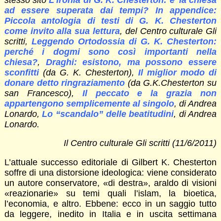
ad essere superata dai tempi? In appendice:
Piccola antologia di testi di G. K. Chesterton
come invito alla sua lettura
, del Centro culturale Gli
scritti,
Leggendo Ortodossia di G. K. Chesterton:
perché i dogmi sono così importanti nella
chiesa?
,
Draghi: esistono, ma possono essere
sconfitti
(da G. K. Chesterton),
Il miglior modo di
donare detto ringraziamento
(da G.K.Chesterton su
san Francesco),
Il peccato e la grazia non
appartengono semplicemente al singolo
, di Andrea
Lonardo,
Lo “scandalo” delle beatitudini
, di Andrea
Lonardo.
Il Centro culturale Gli scritti (11/6/2011)
L’attuale successo editoriale di Gilbert K. Chesterton
soffre di una distorsione ideologica: viene considerato
un autore conservatore, «di destra», araldo di visioni
«reazionarie» su temi quali l’islam, la bioetica,
l’economia, e altro. Ebbene: ecco in un saggio tutto
da leggere, inedito in Italia e in uscita settimana