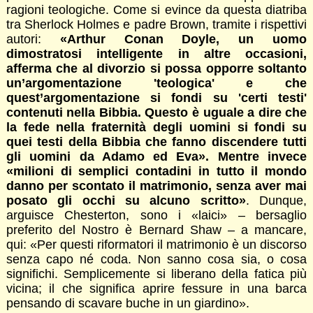
ragioni teologiche. Come si evince da questa diatriba
tra Sherlock Holmes e padre Brown, tramite i rispettivi
autori:
«Arthur Conan Doyle, un uomo
dimostratosi intelligente in altre occasioni,
afferma che al divorzio si possa opporre soltanto
un’argomentazione 'teologica' e che
quest’argomentazione si fondi su 'certi testi'
contenuti nella Bibbia. Questo è uguale a dire che
la fede nella fraternità degli uomini si fondi su
quei testi della Bibbia che fanno discendere tutti
gli uomini da Adamo ed Eva». Mentre invece
«milioni di semplici contadini in tutto il mondo
danno per scontato il matrimonio, senza aver mai
posato gli occhi su alcuno scritto»
. Dunque,
arguisce Chesterton, sono i «laici» – bersaglio
preferito del Nostro è Bernard Shaw – a mancare,
qui: «Per questi riformatori il matrimonio è un discorso
senza capo né coda. Non sanno cosa sia, o cosa
significhi. Semplicemente si liberano della fatica più
vicina; il che significa aprire fessure in una barca
pensando di scavare buche in un giardino».