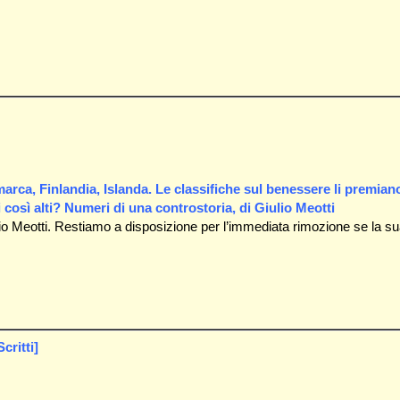
imarca, Finlandia, Islanda. Le classifiche sul benessere li premian
 così alti? Numeri di una controstoria, di Giulio Meotti
lio Meotti. Restiamo a disposizione per l’immediata rimozione se la s
critti]