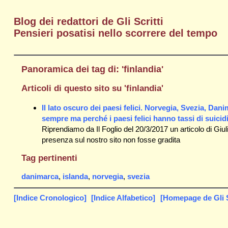
Blog dei redattori de Gli Scritti
Pensieri posatisi nello scorrere del tempo
Panoramica dei tag di: 'finlandia'
Articoli di questo sito su 'finlandia'
Il lato oscuro dei paesi felici. Norvegia, Svezia, Dan
sempre ma perché i paesi felici hanno tassi di suicidi
Riprendiamo da Il Foglio del 20/3/2017 un articolo di Giu
presenza sul nostro sito non fosse gradita
Tag pertinenti
danimarca
,
islanda
,
norvegia
,
svezia
[Indice Cronologico]
[Indice Alfabetico]
[Homepage de Gli S