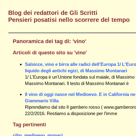
Blog dei redattori de Gli Scritti
Pensieri posatisi nello scorrere del tempo
Panoramica dei tag di: 'vino'
Articoli di questo sito su 'vino'
Salsicce, vino e birra alle radici dell’Europa 1/ L'E
liquido degli antichi egizi, di Massimo Montanari
1/ L'Europa è un'Unione fondata sul maiale, di Massimo 
Massimo Montanari. Il testo di Massimo Montanari è
Il vino di oggi nasce nel Medioevo. E in California n
Giammario Villa
Riprendiamo dal sito Il gambero rosso ( www.gamberorosso
22/2/2016. Restiamo a disposizione per l’imme
Tag pertinenti
cibo
,
medioevo
,
monaci