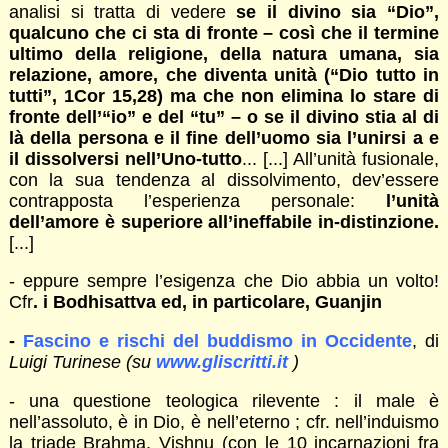
analisi si tratta di vedere
se il divino sia “Dio”,
qualcuno che ci sta di fronte – così che il termine
ultimo della religione, della natura umana, sia
relazione, amore, che diventa unità (“Dio tutto in
tutti”, 1Cor 15,28) ma che non elimina lo stare di
fronte dell’“io” e del “tu” – o se il divino stia al di
là della persona e il fine dell’uomo sia l’unirsi a e
il dissolversi nell’Uno-tutto
... [...] All’unità fusionale,
con la sua tendenza al dissolvimento, dev’essere
contrapposta l’esperienza personale:
l’unità
dell’amore è superiore all’ineffabile in-distinzione.
[...]
- eppure sempre l’esigenza che Dio abbia un volto!
Cfr
.
i Bodhisattva ed, in particolare, Guanjin
-
Fascino e rischi del buddismo in Occidente
, di
Luigi Turinese (su
www.gliscritti.it
)
- una questione teologica rilevente : il male è
nell’assoluto, è in Dio, è nell’eterno ; cfr. nell’induismo
la triade Brahma, Vishnu (con le 10 incarnazioni fra