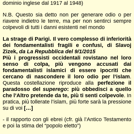
dominio inglese dal 1917 al 1948)
N.B. Questo sia detto non per generare odio o per
riavere indietro le terre, ma per non sentirci sempre
colpevoli di tutti i danni esistenti nel mondo
La strage di Parigi. Il vero complesso di inferiorità
dei fondamentalisti fragili e confusi, di Slavoj
Zizek,
da La Repubblica del 9/1/2015
Più i progressisti occidentali rovistano nel loro
senso di colpa, più vengono accusati dai
fondamentalisti islamici di essere ipocriti che
cercano di nascondere il loro odio per l’islam
.
Questa costellazione riproduce alla
perfezione il
paradosso del
superego
: più obbedisci a quello
che l’Altro pretende da te, più ti senti colpevole
. In
pratica, più tollerate l’islam, più forte sarà la pressione
su di voi
[…]
- il rapporto con gli ebrei (cfr. già l’Antico Testamento
e poi la stima del “popolo eletto”)