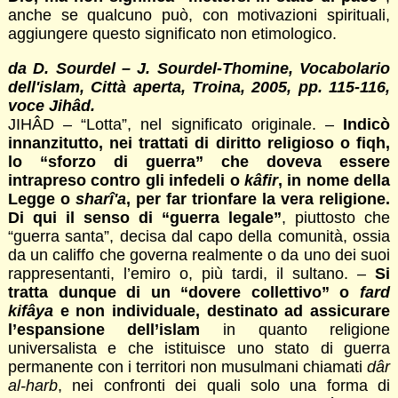
anche se qualcuno può, con motivazioni spirituali,
aggiungere questo significato non etimologico.
da D. Sourdel – J. Sourdel-Thomine, Vocabolario
dell'islam, Città aperta, Troina, 2005, pp. 115-116,
voce Jihâd.
JIHÂD – “Lotta”, nel significato originale. –
Indicò
innanzitutto, nei trattati di diritto religioso o fiqh,
lo “sforzo di guerra” che doveva essere
intrapreso contro gli infedeli o
kâfir
, in nome della
Legge o
sharî'a
, per far trionfare la vera religione.
Di qui il senso di “guerra legale”
, piuttosto che
“guerra santa”, decisa dal capo della comunità, ossia
da un califfo che governa realmente o da uno dei suoi
rappresentanti, l’emiro o, più tardi, il sultano. –
Si
tratta dunque di un “dovere collettivo” o
fard
kifâya
e non individuale, destinato ad assicurare
l’espansione dell’islam
in quanto religione
universalista e che istituisce uno stato di guerra
permanente con i territori non musulmani chiamati
dâr
al-harb
, nei confronti dei quali solo una forma di