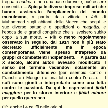
tregua o
hudna
, e non una pace durevole, può essere
consentita. –
Spiega le diverse imprese militari che
hanno assicurato l’ampliamento del mondo
musulmano
, a partire dalla vittoria o
fath
di
Muhammad sugli abitanti della Mecca che seguì le
sue diverse battaglie e spedizioni o
maghâzi
, e
l’epoca delle grandi conquiste che si svolsero subito
dopo la sua morte. –
Più o meno regolarmente
osservato in seguito, dal 1914 non è più stato
decretato ufficialmente ma in epoca
contemporanea viene spesso intrapreso da
gruppi di combattenti indipendenti
. –
A partire dal
X secolo, alcuni autori avevano modificato il
senso del termine vedendovi solamente un
combattimento difensivo
(per esempio contro i
Franchi e i Mongoli) o una lotta contro l’eresia. –
I
sufi sono giunti a interpretarlo come una lotta
contro le passioni. Da qui le espressioni
jihâd
maggiore
per lo sforzo interiore e
jihâd minore
per quello guerresco
.
Cfr. anche i 4 califfi delle origini