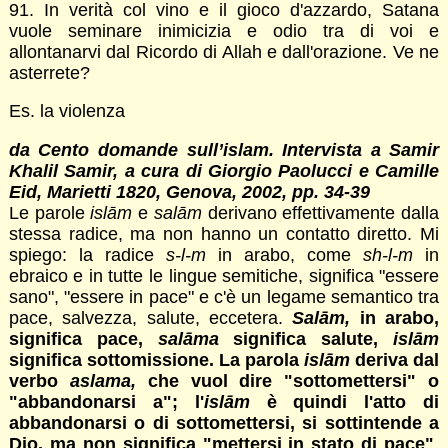
91. In verità col vino e il gioco d'azzardo, Satana
vuole seminare inimicizia e odio tra di voi e
allontanarvi dal Ricordo di Allah e dall'orazione. Ve ne
asterrete?
Es. la violenza
da Cento domande sull’islam. Intervista a Samir
Khalil Samir, a cura di Giorgio Paolucci e Camille
Eid, Marietti 1820, Genova, 2002, pp. 34-39
Le parole
islām
e
salām
derivano effettivamente dalla
stessa radice, ma non hanno un contatto diretto. Mi
spiego: la radice
s-l-m
in arabo, come
sh-l-m
in
ebraico e in tutte le lingue semitiche, significa "essere
sano", "essere in pace" e c'è un legame semantico tra
pace, salvezza, salute, eccetera.
Salām,
in arabo,
significa pace,
salāma
significa salute,
islām
significa sottomissione. La parola
islām
deriva dal
verbo
aslama,
che vuol dire "sottomettersi" o
"abbandonarsi a"; l'
islām
è quindi l'atto di
abbandonarsi o di sottomettersi, si sottintende a
Dio, ma non significa "mettersi in stato di pace"
,