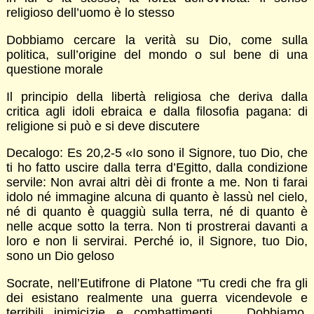
religioso dell’uomo è lo stesso
Dobbiamo cercare la verità su Dio, come sulla
politica, sull’origine del mondo o sul bene di una
questione morale
Il principio della libertà religiosa che deriva dalla
critica agli idoli ebraica e dalla filosofia pagana: di
religione si può e si deve discutere
Decalogo: Es 20,2-5 «Io sono il Signore, tuo Dio, che
ti ho fatto uscire dalla terra d’Egitto, dalla condizione
servile: Non avrai altri dèi di fronte a me. Non ti farai
idolo né immagine alcuna di quanto è lassù nel cielo,
né di quanto è quaggiù sulla terra, né di quanto è
nelle acque sotto la terra. Non ti prostrerai davanti a
loro e non li servirai. Perché io, il Signore, tuo Dio,
sono un Dio geloso
Socrate, nell’Eutifrone di Platone "Tu credi che fra gli
dei esistano realmente una guerra vicendevole e
terribili inimicizie e combattimenti … Dobbiamo,