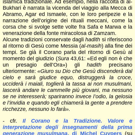
islamica tradizionale. Ad esempio, nella raccolta di al-
Bukhari è narrata la vicenda del viaggio alla Mecca di
Abramo, Agar ed Ismaele, con le loro peripezie e la
narrazione dell’origine dei rituali meccani, come la
corsa che si svolge sette volte fra Safa e Marwa e la
venerazione della fonte miracolosa di Zamzam.
Alcune tradizioni conservate dagli
hadith
si riferiscono
al ritorno di Gesù come Messia (
al-masih
) alla fine dei
tempi. Se già il Corano parla del ritorno di Gesù al
momento del giudizio (
Sura
43,61: «Ed egli non è che
un presagio dell’Ora») gli
hadith
precisano
ulteriormente:
«Giuro su Dio che Gesù discenderà dal
cielo e sarà giudice equo, distruggerà la croce,
ucciderà i maiali, toglierà la tassa ai non musulmani,
lascerà andare le cammelle più giovani, ma nessuno
se ne interesserà; spariranno invece l’odio, la gelosia
e l’invidia e quando egli chiamerà la gente a prendere
ricchezze, nessuno lo farà».
- cfr.
Il Corano e la Tradizione. Valore e
interpretazione degli insegnamenti della prima
generazione musulmana
, di Michel Cuypers
(su