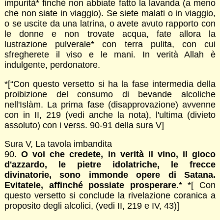
impurità* finché non abbiate fatto la lavanda (a meno
che non siate in viaggio). Se siete malati o in viaggio,
o se uscite da una latrina, o avete avuto rapporto con
le donne e non trovate acqua, fate allora la
lustrazione pulverale* con terra pulita, con cui
sfregherete il viso e le mani. In verità Allah è
indulgente, perdonatore.
*[“Con questo versetto si ha la fase intermedia della
proibizione del consumo di bevande alcoliche
nell'Islàm. La prima fase (disapprovazione) avvenne
con in II, 219 (vedi anche la nota), l'ultima (divieto
assoluto) con i verss. 90-91 della sura V]
Sura V, La tavola imbandita
90.
O voi che credete, in verità il vino, il gioco
d'azzardo, le pietre idolatriche, le frecce
divinatorie, sono immonde opere di Satana.
Evitatele, affinché possiate prosperare
.* *[ Con
questo versetto si conclude la rivelazione coranica a
proposito degli alcolici, (vedi II, 219 e IV, 43)]