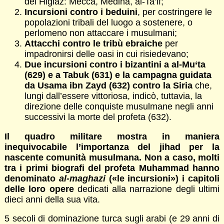
del Higiaz: Mecca, Medina, al-Ta’if;
Incursioni contro i beduini
, per costringere le
popolazioni tribali del luogo a sostenere, o
perlomeno non attaccare i musulmani;
Attacchi contro le tribù ebraiche
per
impadronirsi delle oasi in cui risiedevano;
Due incursioni contro i bizantini a al-Mu‘ta
(629) e a Tabuk (631) e la campagna guidata
da Usama ibn Zayd (632) contro la Siria
che,
lungi dall’essere vittoriosa, indicò, tuttavia, la
direzione delle conquiste musulmane negli anni
successivi la morte del profeta (632).
Il quadro militare mostra in maniera
inequivocabile l’importanza del jihad per la
nascente comunità musulmana. Non a caso, molti
tra i primi biografi del profeta Muhammad hanno
denominato
al-maghazi
(«le incursioni») i capitoli
delle loro opere
dedicati alla narrazione degli ultimi
dieci anni della sua vita.
5 secoli di dominazione turca sugli arabi (e 29 anni di