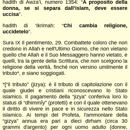
hadith di Awza’i, numero 1354: “
A proposito della
donna, se si separa dall’islam, deve essere
uccisa
”.
hadith di ‘Ikrimah: “
Chi cambia religione,
uccidetelo
”.
Sura IX Il pentimento, 29. Combattete coloro che non
credono in Allah e nell'Ultimo Giorno, che non vietano
quello che Allah e il Suo Messaggero hanno vietato, e
quelli, tra la gente della Scrittura, che non scelgono la
religione della verità, finché non versino umilmente il
tributo*, e siano soggiogati.
*[“il tributo” (jizya): è il tributo di capitolazione con il
quale giudei e cristiani riconoscevano lo Stato
islamico. Il pagamento della “jizya” conferiva loro lo
status di “dhimmîy” (protetti) e con il quale ottenevano
il diritto di vivere in pace e in sicurezza nello Stato
islamico. Ai tempi del Profeta, l'ammontare della
“gizya” annua era pari a dieci dirham (circa 30
grammi d'argento) per ogni uomo adulto (donne,