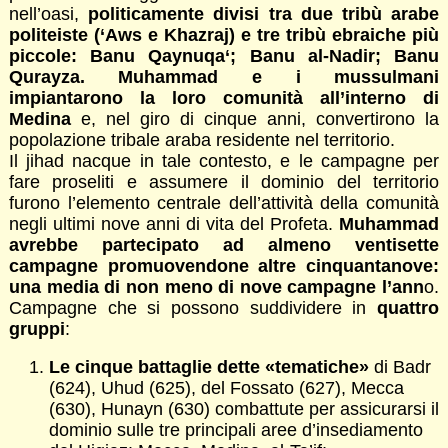
nell’oasi,
politicamente divisi tra due tribù arabe
politeiste (‘Aws e Khazraj) e tre tribù ebraiche più
piccole: Banu Qaynuqa‘; Banu al-Nadir; Banu
Qurayza. Muhammad e i mussulmani
impiantarono la loro comunità all’interno di
Medina
e, nel giro di cinque anni, convertirono la
popolazione tribale araba residente nel territorio.
Il jihad nacque in tale contesto, e le campagne per
fare proseliti e assumere il dominio del territorio
furono l’elemento centrale dell’attività della comunità
negli ultimi nove anni di vita del Profeta.
Muhammad
avrebbe partecipato ad almeno ventisette
campagne promuovendone altre cinquantanove:
una media di non meno di nove campagne l’ann
o.
Campagne che si possono suddividere in
quattro
gruppi
:
Le cinque battaglie dette «tematiche»
di Badr
(624), Uhud (625), del Fossato (627), Mecca
(630), Hunayn (630) combattute per assicurarsi il
dominio sulle tre principali aree d’insediamento