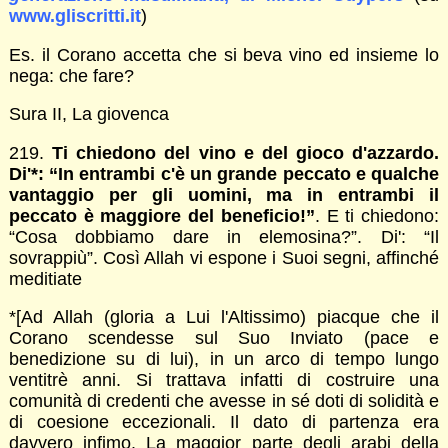
www.gliscritti.it
)
Es. il Corano accetta che si beva vino ed insieme lo
nega: che fare?
Sura II, La giovenca
219.
Ti chiedono del vino e del gioco d'azzardo.
Di'*: “In entrambi c'è un grande peccato e qualche
vantaggio per gli uomini, ma in entrambi il
peccato è maggiore del beneficio!”
. E ti chiedono:
“Cosa dobbiamo dare in elemosina?”. Di': “Il
sovrappiù”. Così Allah vi espone i Suoi segni, affinché
meditiate
*[Ad Allah (gloria a Lui l'Altissimo) piacque che il
Corano scendesse sul Suo Inviato (pace e
benedizione su di lui), in un arco di tempo lungo
ventitrè anni. Si trattava infatti di costruire una
comunità di credenti che avesse in sé doti di solidità e
di coesione eccezionali. Il dato di partenza era
davvero infimo. La maggior parte degli arabi della