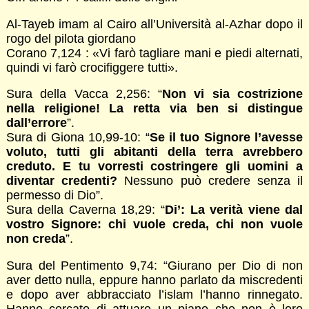
Al-Tayeb imam al Cairo all’Università al-Azhar dopo il
rogo del pilota giordano
Corano 7,124 : «Vi farò tagliare mani e piedi alternati,
quindi vi farò crocifiggere tutti».
Sura della Vacca 2,256: “
Non vi sia costrizione
nella religione! La retta via ben si distingue
dall’errore
”.
Sura di Giona 10,99-10: “
Se il tuo Signore l’avesse
voluto, tutti gli abitanti della terra avrebbero
creduto. E tu vorresti costringere gli uomini a
diventar credenti?
Nessuno può credere senza il
permesso di Dio”.
Sura della Caverna 18,29: “
Di’: La verità viene dal
vostro Signore: chi vuole creda, chi non vuole
non creda
”.
Sura del Pentimento 9,74: “Giurano per Dio di non
aver detto nulla, eppure hanno parlato da miscredenti
e dopo aver abbracciato l’islam l’hanno rinnegato.
Hanno cercato di attuare un piano che non è loro