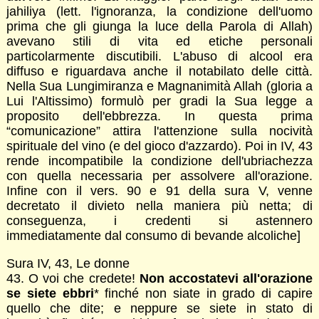
jahiliya (lett. l'ignoranza, la condizione dell'uomo
prima che gli giunga la luce della Parola di Allah)
avevano stili di vita ed etiche personali
particolarmente discutibili. L'abuso di alcool era
diffuso e riguardava anche il notabilato delle città.
Nella Sua Lungimiranza e Magnanimità Allah (gloria a
Lui l'Altissimo) formulò per gradi la Sua legge a
proposito dell'ebbrezza. In questa prima
“comunicazione” attira l'attenzione sulla nocività
spirituale del vino (e del gioco d'azzardo). Poi in IV, 43
rende incompatibile la condizione dell'ubriachezza
con quella necessaria per assolvere all'orazione.
Infine con il vers. 90 e 91 della sura V, venne
decretato il divieto nella maniera più netta; di
conseguenza, i credenti si astennero
immediatamente dal consumo di bevande alcoliche]
Sura IV, 43, Le donne
43. O voi che credete!
Non accostatevi all'orazione
se siete ebbri
* finché non siate in grado di capire
quello che dite; e neppure se siete in stato di