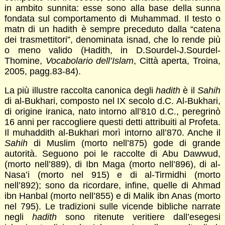
in ambito sunnita: esse sono alla base della sunna
fondata sul comportamento di Muhammad. Il testo o
matn di un hadith è sempre preceduto dalla “catena
dei trasmettitori”, denominata isnad, che lo rende più
o meno valido (Hadith, in D.Sourdel-J.Sourdel-
Thomine,
Vocabolario dell’Islam
, Città aperta, Troina,
2005, pagg.83-84).
La più illustre raccolta canonica degli
hadith
è il
Sahih
di al-Bukhari, composto nel IX secolo d.C. Al-Bukhari,
di origine iranica, nato intorno all’810 d.C., peregrinò
16 anni per raccogliere questi detti attribuiti al Profeta.
Il muhaddith al-Bukhari morì intorno all’870. Anche il
Sahih
di Muslim (morto nell’875) gode di grande
autorità. Seguono poi le raccolte di Abu Dawwud,
(morto nell’889), di Ibn Maga (morto nell’896), di al-
Nasa’i (morto nel 915) e di al-Tirmidhi (morto
nell’892); sono da ricordare, infine, quelle di Ahmad
ibn Hanbal (morto nell’855) e di Malik ibn Anas (morto
nel 795). Le tradizioni sulle vicende bibliche narrate
negli
hadith
sono ritenute veritiere dall’esegesi