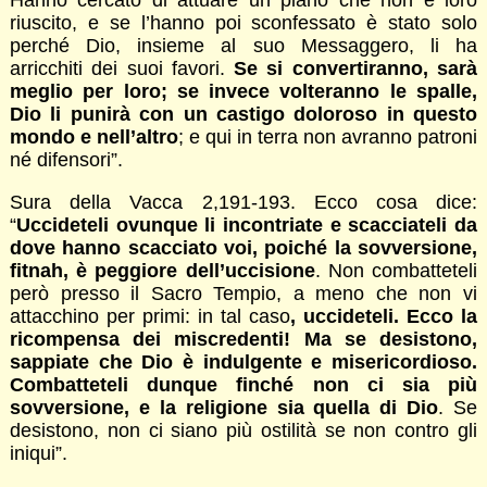
riuscito, e se l’hanno poi sconfessato è stato solo
perché Dio, insieme al suo Messaggero, li ha
arricchiti dei suoi favori.
Se si convertiranno, sarà
meglio per loro; se invece volteranno le spalle,
Dio li punirà con un castigo doloroso in questo
mondo e nell’altro
; e qui in terra non avranno patroni
né difensori”.
Sura della Vacca 2,191-193. Ecco cosa dice:
“
Uccideteli ovunque li incontriate e scacciateli da
dove hanno scacciato voi, poiché la sovversione,
fitnah, è peggiore dell’uccisione
. Non combatteteli
però presso il Sacro Tempio, a meno che non vi
attacchino per primi: in tal caso
, uccideteli. Ecco la
ricompensa dei miscredenti! Ma se desistono,
sappiate che Dio è indulgente e misericordioso.
Combatteteli dunque finché non ci sia più
sovversione, e la religione sia quella di Dio
. Se
desistono, non ci siano più ostilità se non contro gli
iniqui”.