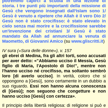
potremmo capirci a scuola in una lezione di
storia. I tre punti più importanti della missione di
Gesù che vengono insegnati dall’Islam sono 1/
Gesù è venuto a ripetere che Allah è il vero Dio 2/
Gesù non è stato crocifisso: è stato elevato in
cielo senza mai morire e la crocifissione sarebbe
un’invenzione dei cristiani 3/ Gesù è stato
mandato da Allah ad annunciare la venuta di
Maometto, di Giovanni Amico
(su
www.gliscritti.it
)
IV sura («Sura delle donne»), v. 157
gli ebrei di Medina, fra gli altri torti, sono accusati
per aver detto: «"Abbiamo ucciso il Messia, Gesù
figlio di Maria, l'Apostolo di Dio!", mentre non
l'hanno ucciso né crocifisso, ma soltanto sembrò
loro [di averlo ucciso]
. In verità, coloro che si
oppongono a [Gesù], sono certamente in un dubbio a
suo riguardo.
Essi non hanno alcuna conoscenza
di [Gesù]; non seguono che congetture e non
hanno ucciso [Gesù] con certezza»
.
Il principio della libertà religiosa: di religione si può e