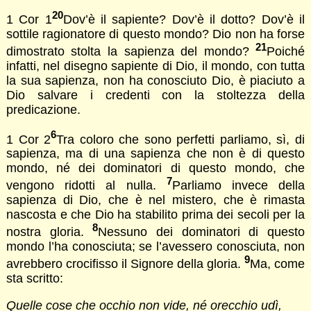
20
1 Cor 1
Dov’è il sapiente? Dov’è il dotto? Dov’è il
sottile ragionatore di questo mondo? Dio non ha forse
21
dimostrato stolta la sapienza del mondo?
Poiché
infatti, nel disegno sapiente di Dio, il mondo, con tutta
la sua sapienza, non ha conosciuto Dio, è piaciuto a
Dio salvare i credenti con la stoltezza della
predicazione.
6
1 Cor 2
Tra coloro che sono perfetti parliamo, sì, di
sapienza, ma di una sapienza che non è di questo
mondo, né dei dominatori di questo mondo, che
7
vengono ridotti al nulla.
Parliamo invece della
sapienza di Dio, che è nel mistero, che è rimasta
nascosta e che Dio ha stabilito prima dei secoli per la
8
nostra gloria.
Nessuno dei dominatori di questo
mondo l’ha conosciuta; se l’avessero conosciuta, non
9
avrebbero crocifisso il Signore della gloria.
Ma, come
sta scritto:
Quelle cose che occhio non vide, né orecchio udì,